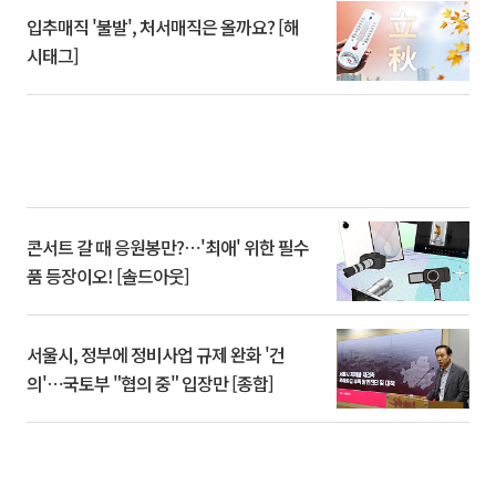
입추매직 '불발', 처서매직은 올까요? [해
시태그]
콘서트 갈 때 응원봉만?⋯'최애' 위한 필수
품 등장이오! [솔드아웃]
서울시, 정부에 정비사업 규제 완화 '건
의'⋯국토부 "협의 중" 입장만 [종합]