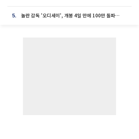
놀란 감독 '오디세이', 개봉 4일 만에 100만 돌파⋯'왕사남' 보다 빠르다
5.