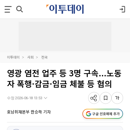
이투데이
사회
전국
영광 염전 업주 등 3명 구속...노동
자 폭행·감금·임금 체불 등 혐의
수정 2026-06-18 13:53
호남취재본부 한승하 기자
구글 선호매체 추가