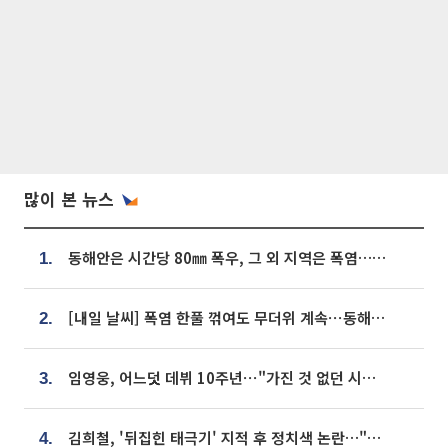
많이 본 뉴스
동해안은 시간당 80㎜ 폭우, 그 외 지역은 폭염…‘극과 극 날씨’
1.
[내일 날씨] 폭염 한풀 꺾여도 무더위 계속⋯동해안 이틀 연속 비
2.
임영웅, 어느덧 데뷔 10주년⋯"가진 것 없던 시절, 내 앞엔 20명의 팬뿐"
3.
김희철, '뒤집힌 태극기' 지적 후 정치색 논란…"좌우 떠나 우리나라 국기"
4.