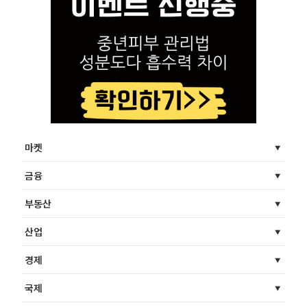
마켓
금융
부동산
산업
경제
국제