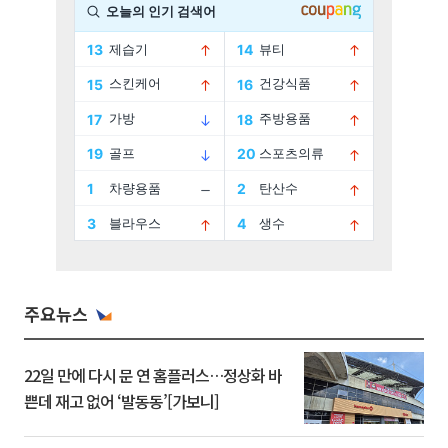
주요뉴스
22일 만에 다시 문 연 홈플러스…정상화 바
쁜데 재고 없어 ‘발동동’[가보니]