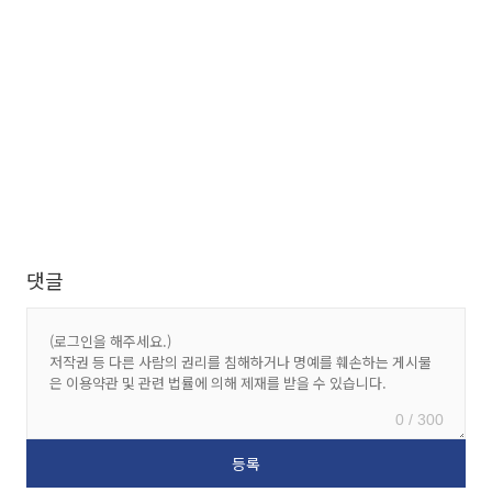
댓글
0 / 300