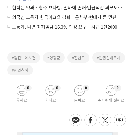
협박은 약과…청주 빽다방, 알바에 손배·임금삭감 의무도 부과
외국인 노동자 한국어교육 강화…문체부·현대차 등 민관 협력 나서
노동계, 내년 최저임금 16.3% 인상 요구…시급 1만2000원 제시
#염전노예사건
#영광군
#전남도
#인권실태조사
#인권침해
0
0
0
0
좋아요
화나요
슬퍼요
추가취재 원해요