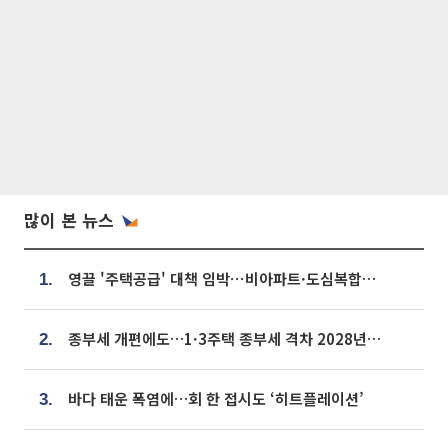
많이 본 뉴스
영끌 '주택공급' 대책 임박⋯비아파트·도심복합까지 총동원
1.
종부세 개편에도…1·3주택 종부세 격차 2028년부터 확대
2.
바다 태운 폭염에…회 한 접시도 ‘히트플레이션’
3.