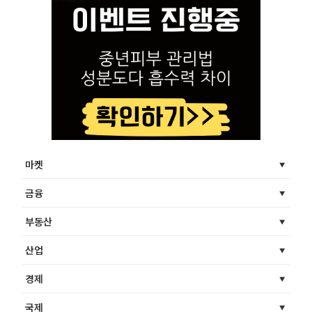
마켓
금융
부동산
산업
경제
국제