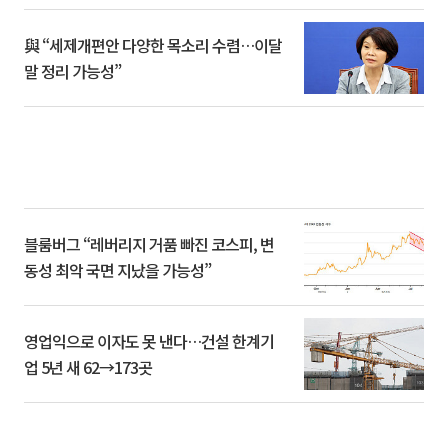
與 “세제개편안 다양한 목소리 수렴…이달
말 정리 가능성”
블룸버그 “레버리지 거품 빠진 코스피, 변
동성 최악 국면 지났을 가능성”
영업익으로 이자도 못 낸다…건설 한계기
업 5년 새 62→173곳