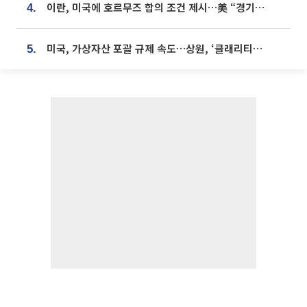
이란, 미국에 호르무즈 합의 조건 제시…美 “경기 아직 안 끝나” [종합]
4.
미국, 가상자산 포괄 규제 속도…상원, ‘클래리티법’ 9월 절차투표 추진
5.