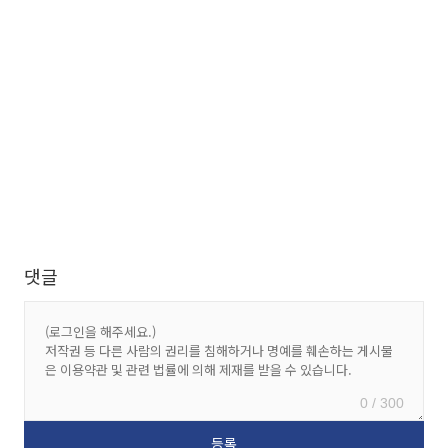
댓글
0 / 300