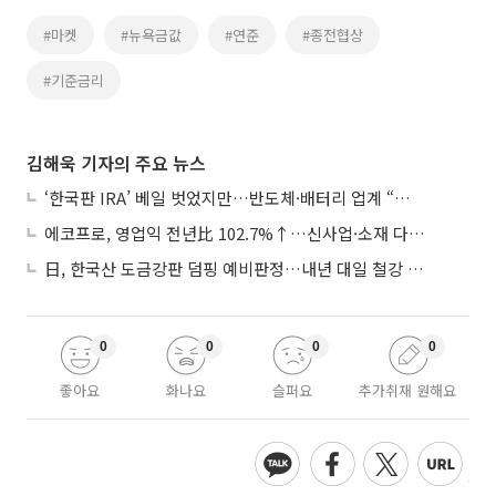
#마켓
#뉴욕금값
#연준
#종전협상
#기준금리
김해욱 기자의 주요 뉴스
‘한국판 IRA’ 베일 벗었지만…반도체·배터리 업계 “시행령이 관건”
에코프로, 영업익 전년比 102.7%↑…신사업·소재 다각화 박차
日, 한국산 도금강판 덤핑 예비판정…내년 대일 철강 수출 ‘빨간불’
0
0
0
0
좋아요
화나요
슬퍼요
추가취재 원해요