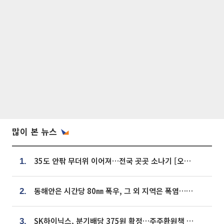
많이 본 뉴스
35도 안팎 무더위 이어져…전국 곳곳 소나기 [오늘 날씨]
1.
동해안은 시간당 80㎜ 폭우, 그 외 지역은 폭염…‘극과 극 날씨’
2.
SK하이닉스, 분기배당 375원 확정…주주환원책 9월로 앞당겨 발표
3.