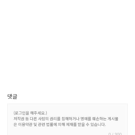
댓글
0 / 300