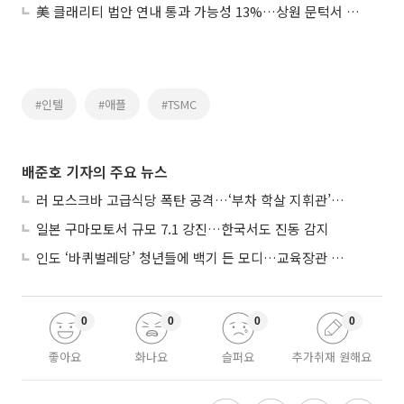
美 클래리티 법안 연내 통과 가능성 13%…상원 문턱서 제동
#인텔
#애플
#TSMC
배준호 기자의 주요 뉴스
러 모스크바 고급식당 폭탄 공격…‘부차 학살 지휘관’ 노렸나
일본 구마모토서 규모 7.1 강진…한국서도 진동 감지
인도 ‘바퀴벌레당’ 청년들에 백기 든 모디…교육장관 사퇴
0
0
0
0
좋아요
화나요
슬퍼요
추가취재 원해요