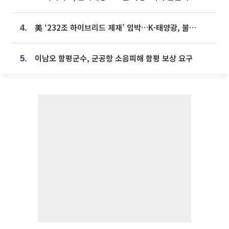
美 ‘232조 하이브리드 제재’ 임박…K-태양광, 불확실성 털고 날개 다나
4.
이남오 함평군수, 군공항 소음피해 함평 보상 요구
5.