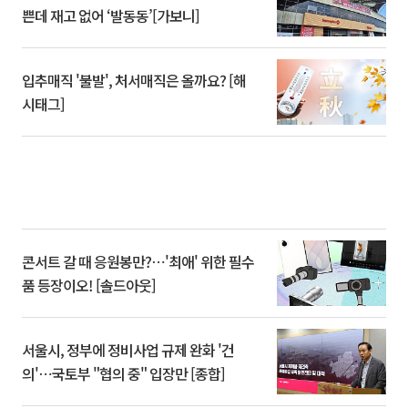
쁜데 재고 없어 ‘발동동’[가보니]
입추매직 '불발', 처서매직은 올까요? [해
시태그]
콘서트 갈 때 응원봉만?⋯'최애' 위한 필수
품 등장이오! [솔드아웃]
서울시, 정부에 정비사업 규제 완화 '건
의'⋯국토부 "협의 중" 입장만 [종합]