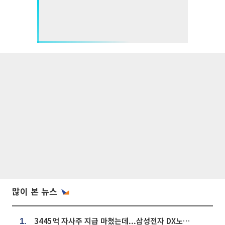
많이 본 뉴스
3445억 자사주 지급 마쳤는데...삼성전자 DX노조, 뒤늦은 '떼쓰기 집회'
1.