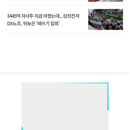
3445억 자사주 지급 마쳤는데...삼성전자
DX노조, 뒤늦은 '떼쓰기 집회'