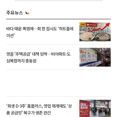
주요뉴스
바다 태운 폭염에…회 한 접시도 ‘히트플레
이션’
영끌 '주택공급' 대책 임박⋯비아파트·도
심복합까지 총동원
‘회생 D-3주’ 홈플러스, 영업 재개에도 ‘상
품 공급망’ 복구가 생존 관건