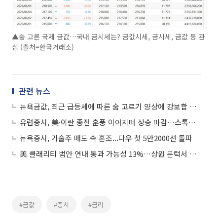
▲숨 고른 국제 금값…국내 금시세는? 금값시세, 금시세, 금값 등 관
심 (출처=한국거래소)
관련 뉴스
뉴욕금값, 최근 급등세에 따른 숨 고르기 양상에 강보합 마감…금 선물 0.06%↑
유럽증시, 美·이란 종전 훈풍 이어지며 상승 마감…스톡스600 0.25%↑
뉴욕증시, 기술주 매도 속 혼조...다우 첫 5만2000선 돌파
美 클래리티 법안 연내 통과 가능성 13%…상원 문턱서 제동
#금값
#증시
#금리