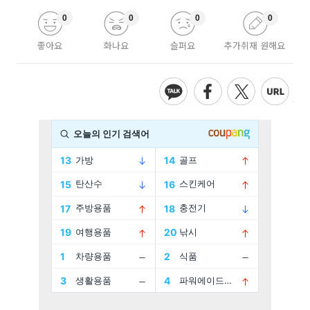
0
0
0
0
좋아요
화나요
슬퍼요
추가취재 원해요