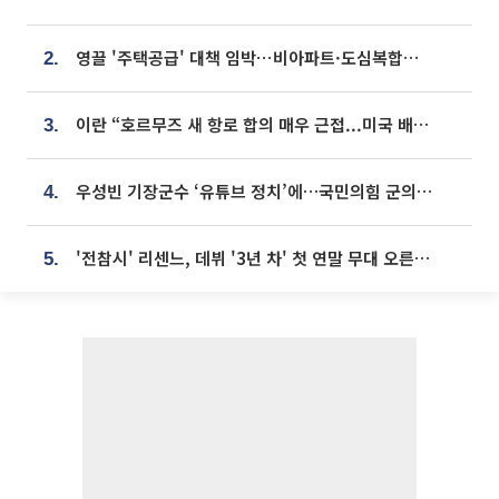
영끌 '주택공급' 대책 임박⋯비아파트·도심복합까지 총동원
2.
이란 “호르무즈 새 항로 합의 매우 근접...미국 배상 먼저”
3.
우성빈 기장군수 ‘유튜브 정치’에…국민의힘 군의원들 집단 반발
4.
'전참시' 리센느, 데뷔 '3년 차' 첫 연말 무대 오른다⋯"그동안 섭외 안 와"
5.