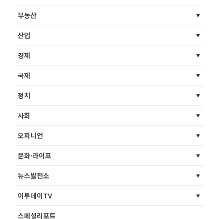
부동산
산업
경제
국제
정치
사회
오피니언
문화·라이프
뉴스발전소
이투데이TV
스페셜리포트