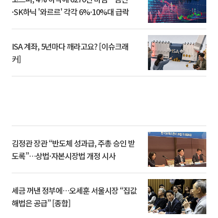
·SK하닉 '와르르' 각각 6%·10%대 급락
ISA 계좌, 5년마다 깨라고요? [이슈크래
커]
김정관 장관 “반도체 성과급, 주총 승인 받
도록”…상법·자본시장법 개정 시사
세금 꺼낸 정부에…오세훈 서울시장 “집값
해법은 공급” [종합]