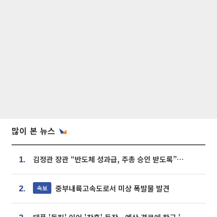
많이 본 뉴스
김정관 장관 “반도체 성과급, 주총 승인 받도록”…상법·자본시장법 개정 시사
1.
중부내륙고속도로서 미상 폭발물 발견
속보
2.