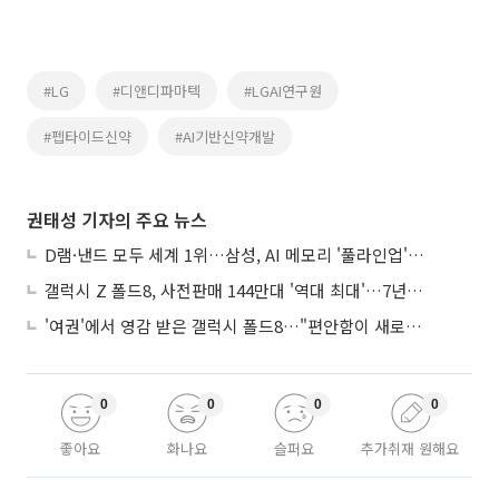
#LG
#디앤디파마텍
#LGAI연구원
#펩타이드신약
#AI기반신약개발
권태성 기자의 주요 뉴스
D램·낸드 모두 세계 1위…삼성, AI 메모리 '풀라인업'으로 승부
갤럭시 Z 폴드8, 사전판매 144만대 '역대 최대'…7년만에 갤노트10 기록 넘어
'여권'에서 영감 받은 갤럭시 폴드8…"편안함이 새로운 디자인 경쟁력"
0
0
0
0
좋아요
화나요
슬퍼요
추가취재 원해요