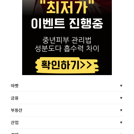
마켓
금융
부동산
산업