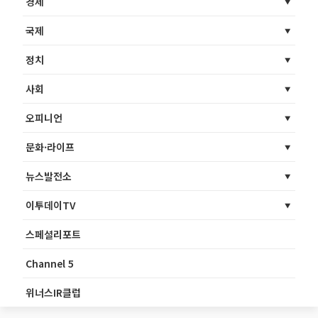
경제
국제
정치
사회
오피니언
문화·라이프
뉴스발전소
이투데이TV
스페셜리포트
Channel 5
위너스IR클럽