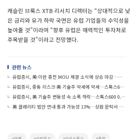
캐슬린 브룩스 XTB 리서치 디렉터는 “상대적으로 낮
은 금리와 유가 하락 국면은 유럽 기업들의 수익성을
높여줄 것”이라며 “향후 유럽은 매력적인 투자처로
주목받을 것”이라고 전망했다.
관련 뉴스
유럽증시, 美·이란 종전 MOU 체결 소식에 상승 마감…스톡스600 0.19%↑
유럽증시, 중동 리스크·美 기술주 약세에 약세…스톡스600 0.08%↓
유럽증시, 美 기술주 변동성 속 소폭 하락…스톡스600 0.50%↓
美 클래리티 법안 연내 통과 가능성 13%…상원 문턱서 제동
#마켓
#유럽증시
#유로스톡스
#종전