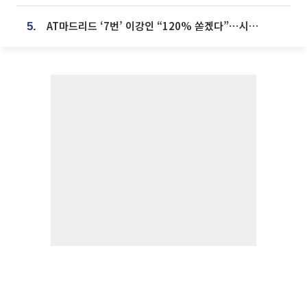
AT마드리드 ‘7번’ 이강인 “120% 쏟겠다”⋯시메오네 감독 “필요한 선수”
5.