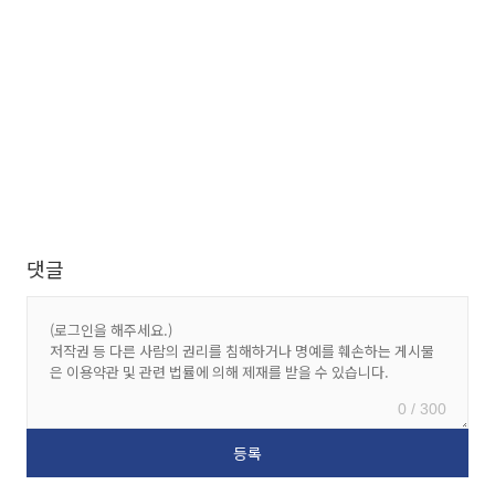
댓글
0 / 300