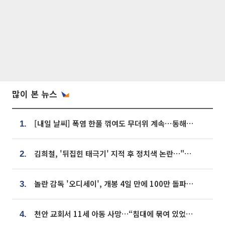
많이 본 뉴스
[내일 날씨] 폭염 한풀 꺾여도 무더위 계속⋯동해안 이틀 연속 비
1.
김희철, '뒤집힌 태극기' 지적 후 정치색 논란…"좌우 떠나 우리나라 국기"
2.
놀란 감독 '오디세이', 개봉 4일 만에 100만 돌파⋯'왕사남' 보다 빠르다
3.
천안 교회서 11세 아동 사망…“침대에 묶여 있었다” 진술 확보
4.