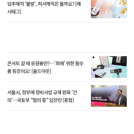
입추매직 '불발', 처서매직은 올까요? [해
시태그]
콘서트 갈 때 응원봉만?⋯'최애' 위한 필수
품 등장이오! [솔드아웃]
서울시, 정부에 정비사업 규제 완화 '건
의'⋯국토부 "협의 중" 입장만 [종합]