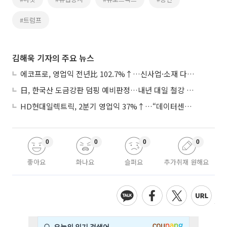
#트럼프
김해욱 기자의 주요 뉴스
에코프로, 영업익 전년比 102.7%↑…신사업·소재 다각화 박차
日, 한국산 도금강판 덤핑 예비판정…내년 대일 철강 수출 ‘빨간불’
HD현대일렉트릭, 2분기 영업익 37%↑…“데이터센터 사업, 새로운 성장 축”
0
0
0
0
좋아요
화나요
슬퍼요
추가취재 원해요