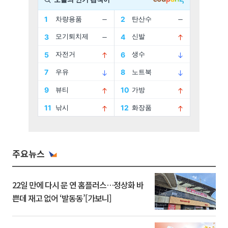
주요뉴스
22일 만에 다시 문 연 홈플러스…정상화 바
쁜데 재고 없어 ‘발동동’[가보니]