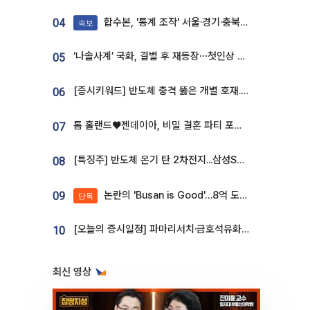
합수본, '통계 조작' 서울·경기·충북 선관위 등 추가 압수수색
04
속보
‘나솔사계’ 국화, 결별 후 재등장⋯첫인상 투표 휩쓸고 ‘인기녀’ 등극
05
[증시키워드] 반도체 충격 뚫은 개별 호재...포스코퓨처엠·에코프로·한화솔루션 '눈길'
06
톰 홀랜드♥젠데이아, 비밀 결혼 파티 포착⋯호텔 대관비만 9억
07
[특징주] 반도체 온기 탄 2차전지...삼성SDI, 장 초반 7% 넘게 껑충
08
논란의 'Busan is Good'…8억 도시브랜드, 용산 대통령실 CI 업체가 수행
09
단독
[오늘의 증시일정] 파마리서치·금호석유화학·코오롱인더·상상인증권 등
10
최신 영상