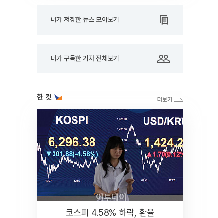
내가 저장한 뉴스 모아보기
내가 구독한 기자 전체보기
한 컷
코스피 4.58% 하락, 환율