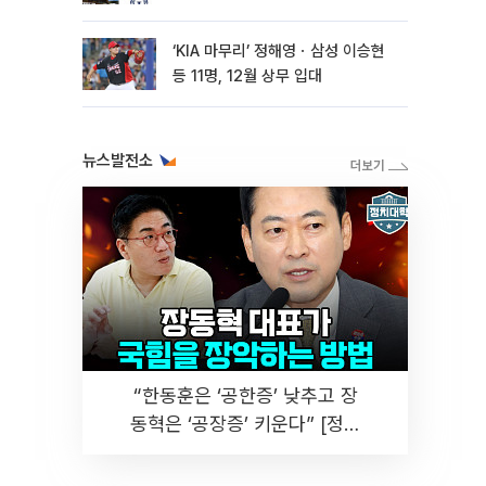
‘KIA 마무리’ 정해영ㆍ삼성 이승현
등 11명, 12월 상무 입대
뉴스발전소
“한동훈은 ‘공한증’ 낮추고 장
동혁은 ‘공장증’ 키운다” [정치
대학]