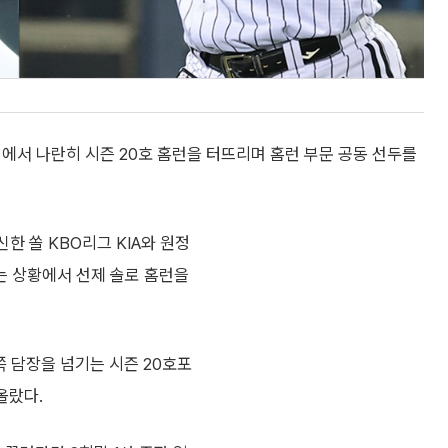
기에서 나란히 시즌 20호 홈런을 터뜨리며 홈런 부문 공동 선두를
한 쏠 KBO리그 KIA와 원정
없는 상황에서 선제 솔로 홈런을
쪽 담장을 넘기는 시즌 20호포
올랐다.