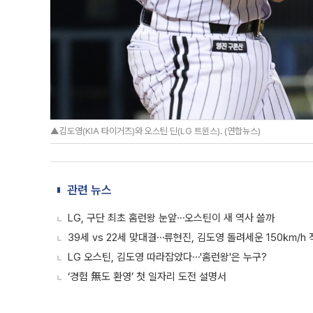
▲김도영(KIA 타이거즈)와 오스틴 딘(LG 트윈스). (연합뉴스)
관련 뉴스
LG, 구단 최초 홈런왕 눈앞⋯오스틴이 새 역사 쓸까
39세 vs 22세 맞대결⋯류현진, 김도영 돌려세운 150㎞/h
LG 오스틴, 김도영 따라잡았다⋯'홈런왕'은 누구?
‘경험 無도 환영’ 첫 일자리 도전 설명서