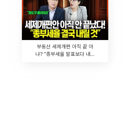
부동산 세제개편 아직 끝 아
냐? "종부세율 발표보다 내릴
것" 장기거주·양도세 전망 I 집
땅지성 I 김인만, 진미윤