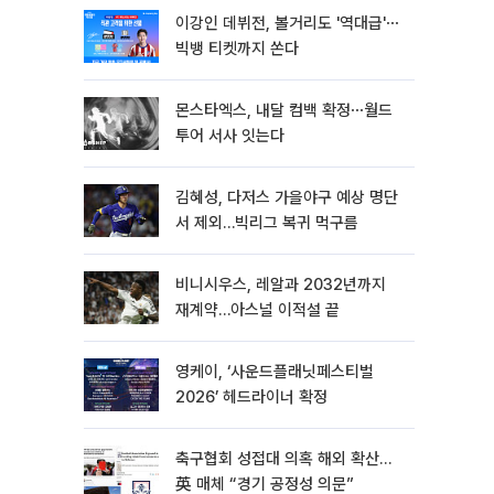
이강인 데뷔전, 볼거리도 '역대급'⋯
빅뱅 티켓까지 쏜다
몬스타엑스, 내달 컴백 확정⋯월드
투어 서사 잇는다
김혜성, 다저스 가을야구 예상 명단
서 제외…빅리그 복귀 먹구름
비니시우스, 레알과 2032년까지
재계약…아스널 이적설 끝
영케이, ‘사운드플래닛페스티벌
2026’ 헤드라이너 확정
축구협회 성접대 의혹 해외 확산…
英 매체 “경기 공정성 의문”