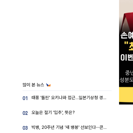
많이 본 뉴스
태풍 '돌핀' 오키나와 접근…일본기상청 경로 업데이트
01
오늘은 절기 '입추', 뜻은?
02
빅뱅, 20주년 기념 '새 뱅봉' 선보인다⋯콘서트 앞두고 팝업 개최
03