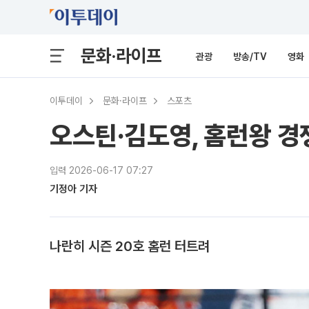
문화·라이프
관광
방송/TV
영화
이투데이
문화·라이프
스포츠
오스틴·김도영, 홈런왕 경쟁
입력 2026-06-17 07:27
기정아 기자
나란히 시즌 20호 홈런 터트려