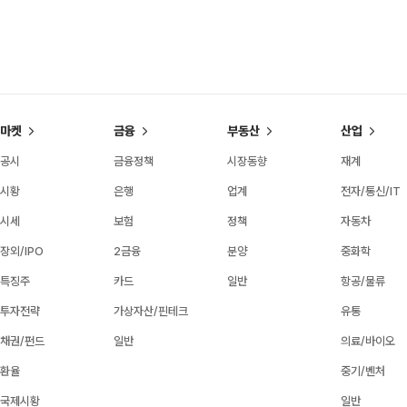
마켓
금융
부동산
산업
공시
금융정책
시장동향
재계
시황
은행
업계
전자/통신/IT
시세
보험
정책
자동차
장외/IPO
2금융
분양
중화학
특징주
카드
일반
항공/물류
투자전략
가상자산/핀테크
유통
채권/펀드
일반
의료/바이오
환율
중기/벤처
국제시황
일반