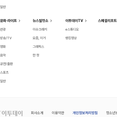
일반
문화·라이프
뉴스발전소
이투데이TV
스페셜리포트
관광
이슈크래커
e스튜디오
방송/TV
요즘, 이거
랭킹영상
영화
그래픽스
음악
한 컷
공연/출판
스포츠
일반
회사소개
이용약관
개인정보처리방침
청소년