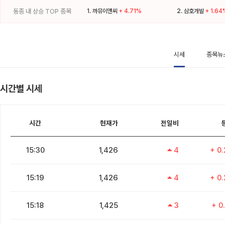
동종 내 상승 TOP 종목
1.
까뮤이앤씨
+ 4.71%
2.
삼호개발
+ 1.64
시세
종목뉴