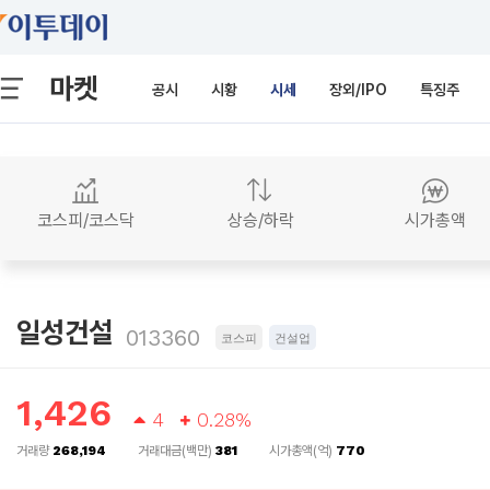
마켓
공시
시황
시세
장외/IPO
특징주
코스피/코스닥
상승/하락
시가총액
일성건설
013360
코스피
건설업
1,426
4
0.28%
거래량
268,194
거래대금(백만)
381
시가총액(억)
770