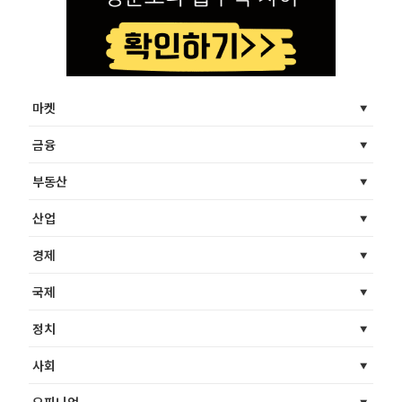
마켓
금융
부동산
산업
경제
국제
정치
사회
오피니언