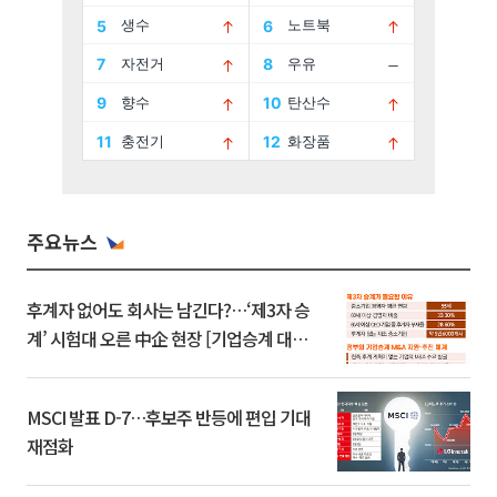
주요뉴스
후계자 없어도 회사는 남긴다?…‘제3자 승
계’ 시험대 오른 中企 현장 [기업승계 대전
환]
MSCI 발표 D-7…후보주 반등에 편입 기대
재점화