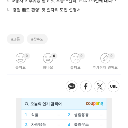
교통사고 후유증 딛고 첫 우승⋯컬리, PGA 239번째 대회서 감격
‘경험 無도 환영’ 첫 일자리 도전 설명서
#교통
#상수도
0
0
0
0
좋아요
화나요
슬퍼요
추가취재 원해요