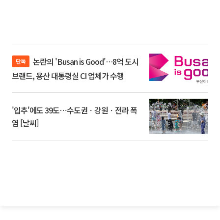
논란의 'Busan is Good'…8억 도시
단독
브랜드, 용산 대통령실 CI 업체가 수행
'입추'에도 39도⋯수도권ㆍ강원ㆍ전라 폭
염 [날씨]