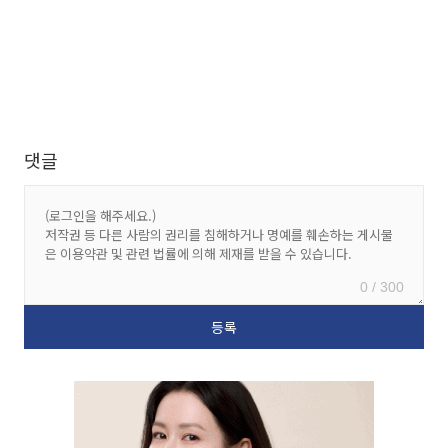
댓글
0 / 300