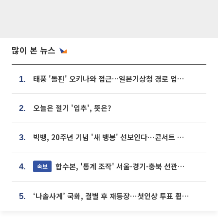
많이 본 뉴스
태풍 '돌핀' 오키나와 접근…일본기상청 경로 업데이트
1.
오늘은 절기 '입추', 뜻은?
2.
빅뱅, 20주년 기념 '새 뱅봉' 선보인다⋯콘서트 앞두고 팝업 개최
3.
합수본, '통계 조작' 서울·경기·충북 선관위 등 추가 압수수색
속보
4.
‘나솔사계’ 국화, 결별 후 재등장⋯첫인상 투표 휩쓸고 ‘인기녀’ 등극
5.