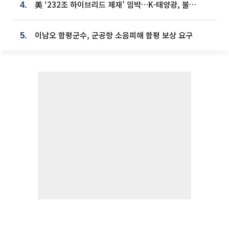
美 ‘232조 하이브리드 제재’ 임박…K-태양광, 불확실성 털고 날개 다나
4.
이남오 함평군수, 군공항 소음피해 함평 보상 요구
5.