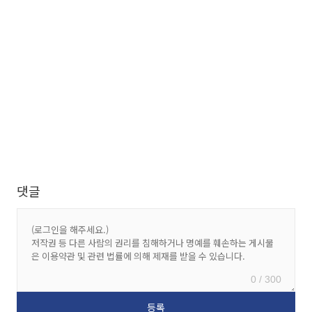
댓글
0 / 300