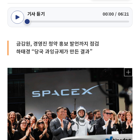
기사 듣기
00:00 / 06:21
금감원, 경영진 청약 홍보 발언까지 점검
하태경 “당국 과잉규제가 만든 결과”