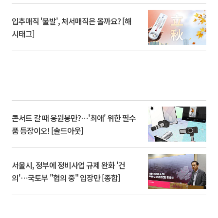
입추매직 '불발', 처서매직은 올까요? [해
시태그]
콘서트 갈 때 응원봉만?⋯'최애' 위한 필수
품 등장이오! [솔드아웃]
서울시, 정부에 정비사업 규제 완화 '건
의'⋯국토부 "협의 중" 입장만 [종합]