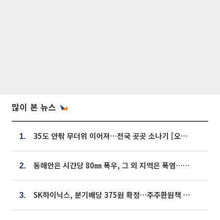
많이 본 뉴스
35도 안팎 무더위 이어져…전국 곳곳 소나기 [오늘 날씨]
1.
동해안은 시간당 80㎜ 폭우, 그 외 지역은 폭염…‘극과 극 날씨’
2.
SK하이닉스, 분기배당 375원 확정…주주환원책 9월로 앞당겨 발표
3.