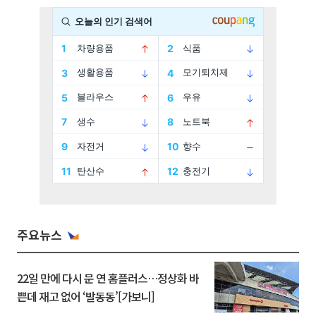
주요뉴스
22일 만에 다시 문 연 홈플러스…정상화 바
쁜데 재고 없어 ‘발동동’[가보니]