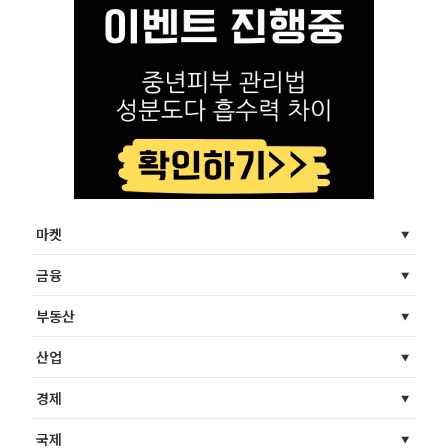
마켓
금융
부동산
산업
경제
국제