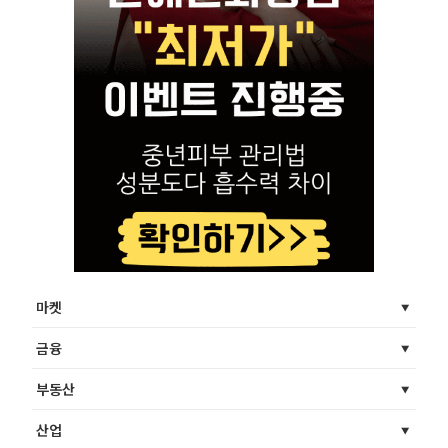
마켓
금융
부동산
산업