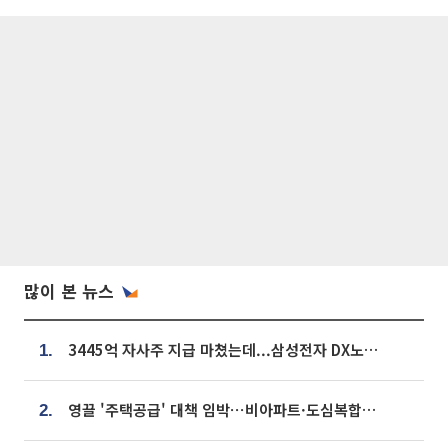
많이 본 뉴스
3445억 자사주 지급 마쳤는데...삼성전자 DX노조, 뒤늦은 '떼쓰기 집회'
1.
영끌 '주택공급' 대책 임박⋯비아파트·도심복합까지 총동원
2.