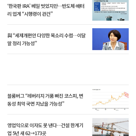
‘한국판 IRA’ 베일 벗었지만…반도체·배터
리 업계 “시행령이 관건”
與 “세제개편안 다양한 목소리 수렴…이달
말 정리 가능성”
블룸버그 “레버리지 거품 빠진 코스피, 변
동성 최악 국면 지났을 가능성”
영업익으로 이자도 못 낸다…건설 한계기
업 5년 새 62→173곳