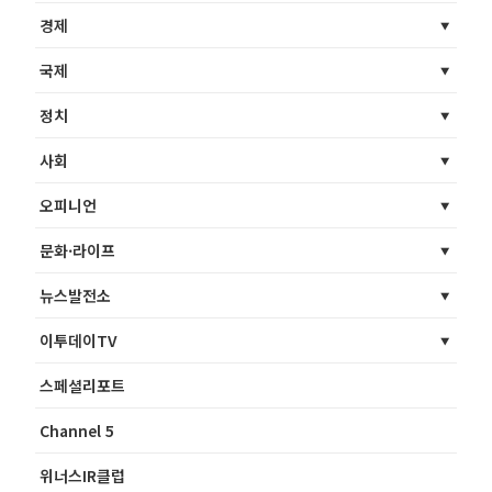
경제
국제
정치
사회
오피니언
문화·라이프
뉴스발전소
이투데이TV
스페셜리포트
Channel 5
위너스IR클럽