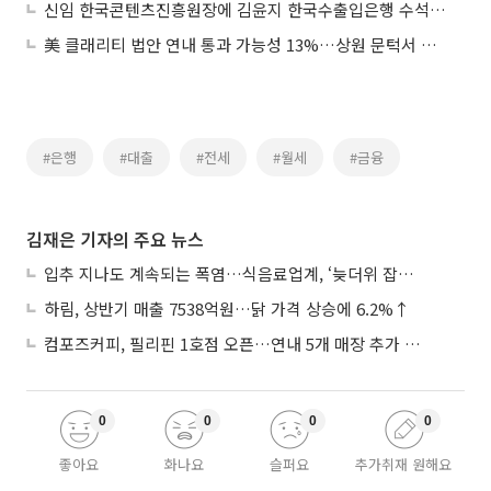
신임 한국콘텐츠진흥원장에 김윤지 한국수출입은행 수석연구원 임명
美 클래리티 법안 연내 통과 가능성 13%…상원 문턱서 제동
#은행
#대출
#전세
#월세
#금융
김재은 기자의 주요 뉴스
입추 지나도 계속되는 폭염…식음료업계, ‘늦더위 잡기’ 전력 투구
하림, 상반기 매출 7538억원…닭 가격 상승에 6.2%↑
컴포즈커피, 필리핀 1호점 오픈…연내 5개 매장 추가 출점
0
0
0
0
좋아요
화나요
슬퍼요
추가취재 원해요