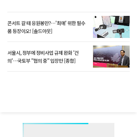
콘서트 갈 때 응원봉만?⋯'최애' 위한 필수
품 등장이오! [솔드아웃]
서울시, 정부에 정비사업 규제 완화 '건
의'⋯국토부 "협의 중" 입장만 [종합]