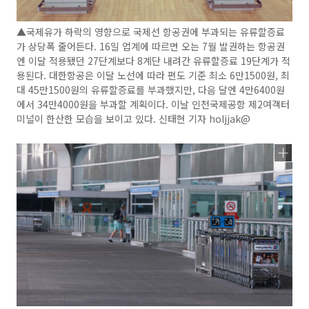
▲국제유가 하락의 영향으로 국제선 항공권에 부과되는 유류할증료
가 상당폭 줄어든다. 16일 업계에 따르면 오는 7월 발권하는 항공권
엔 이달 적용됐던 27단계보다 8계단 내려간 유류할증료 19단계가 적
용된다. 대한항공은 이달 노선에 따라 편도 기준 최소 6만1500원, 최
대 45만1500원의 유류할증료를 부과했지만, 다음 달엔 4만6400원
에서 34만4000원을 부과할 계획이다. 이날 인천국제공항 제2여객터
미널이 한산한 모습을 보이고 있다. 신태현 기자 holjjak@