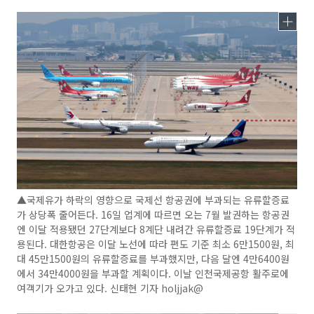
▲국제유가 하락의 영향으로 국제선 항공권에 부과되는 유류할증료
가 상당폭 줄어든다. 16일 업계에 따르면 오는 7월 발권하는 항공권
엔 이달 적용됐던 27단계보다 8계단 내려간 유류할증료 19단계가 적
용된다. 대한항공은 이달 노선에 따라 편도 기준 최소 6만1500원, 최
대 45만1500원의 유류할증료를 부과했지만, 다음 달엔 4만6400원
에서 34만4000원을 부과할 계획이다. 이날 인천국제공항 활주로에
여객기가 오가고 있다. 신태현 기자 holjjak@