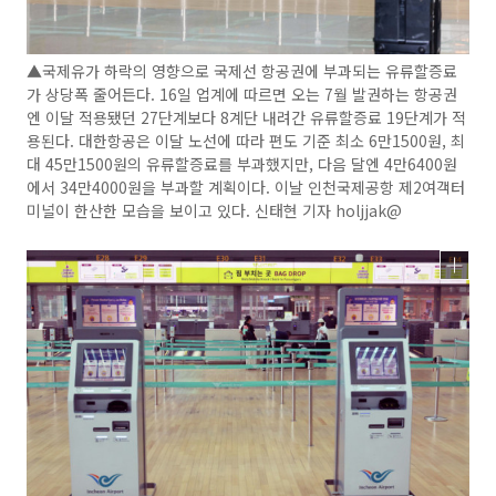
▲국제유가 하락의 영향으로 국제선 항공권에 부과되는 유류할증료
가 상당폭 줄어든다. 16일 업계에 따르면 오는 7월 발권하는 항공권
엔 이달 적용됐던 27단계보다 8계단 내려간 유류할증료 19단계가 적
용된다. 대한항공은 이달 노선에 따라 편도 기준 최소 6만1500원, 최
대 45만1500원의 유류할증료를 부과했지만, 다음 달엔 4만6400원
에서 34만4000원을 부과할 계획이다. 이날 인천국제공항 제2여객터
미널이 한산한 모습을 보이고 있다. 신태현 기자 holjjak@