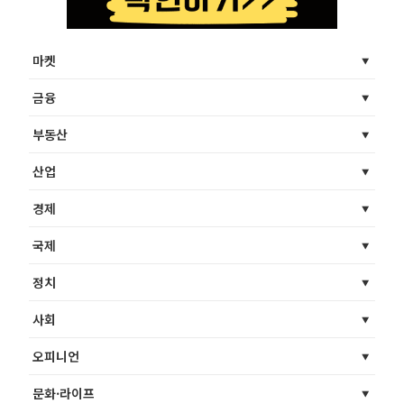
마켓
금융
부동산
산업
경제
국제
정치
사회
오피니언
문화·라이프