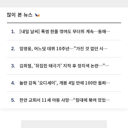
많이 본 뉴스
[내일 날씨] 폭염 한풀 꺾여도 무더위 계속⋯동해안 이틀 연속 비
1.
임영웅, 어느덧 데뷔 10주년⋯"가진 것 없던 시절, 내 앞엔 20명의 팬뿐"
2.
김희철, '뒤집힌 태극기' 지적 후 정치색 논란…"좌우 떠나 우리나라 국기"
3.
놀란 감독 '오디세이', 개봉 4일 만에 100만 돌파⋯'왕사남' 보다 빠르다
4.
천안 교회서 11세 아동 사망…“침대에 묶여 있었다” 진술 확보
5.