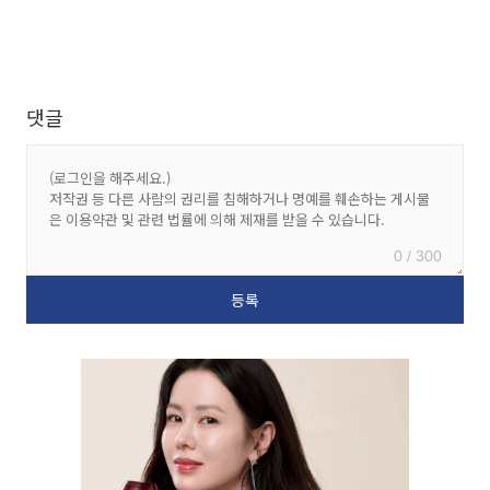
댓글
0 / 300