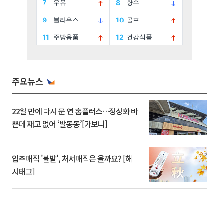
주요뉴스
22일 만에 다시 문 연 홈플러스…정상화 바
쁜데 재고 없어 ‘발동동’[가보니]
입추매직 '불발', 처서매직은 올까요? [해
시태그]