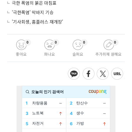
극한 폭염의 붉은 마침표
'극한폭염' 막바지 기승
'기사회생, 홈플러스 재개장'
0
0
0
0
좋아요
화나요
슬퍼요
추가취재 원해요