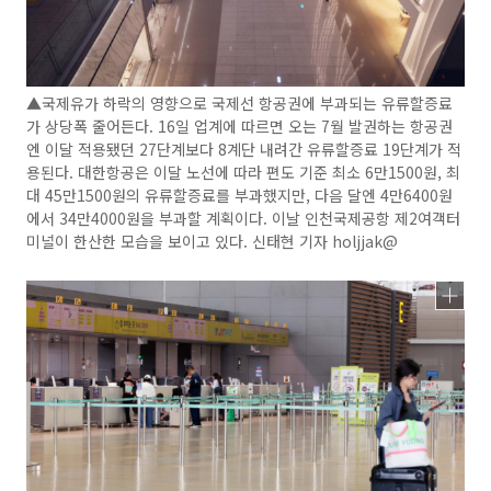
▲국제유가 하락의 영향으로 국제선 항공권에 부과되는 유류할증료
가 상당폭 줄어든다. 16일 업계에 따르면 오는 7월 발권하는 항공권
엔 이달 적용됐던 27단계보다 8계단 내려간 유류할증료 19단계가 적
용된다. 대한항공은 이달 노선에 따라 편도 기준 최소 6만1500원, 최
대 45만1500원의 유류할증료를 부과했지만, 다음 달엔 4만6400원
에서 34만4000원을 부과할 계획이다. 이날 인천국제공항 제2여객터
미널이 한산한 모습을 보이고 있다. 신태현 기자 holjjak@