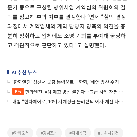
문가 등으로 구성된 방위사업 계약심의 위원회의 결
과를 참고해 부과 여부를 결정한다”면서 “심의·결정
과정에서 계약업체와 계약 담당자 양측의 의견을 충
분히 청취하고 업체에도 소명 기회를 부여해 공정하
고 객관적으로 판단하고 있다“고 설명했다.
AI 추천 뉴스
‘한화엔진’ 상선서 군함 동력으로…한화, ‘해양 방산 수직계열화’ 시동
한화엔진, AM 떼고 방산 붙인다…그룹 사업 재편 착수
단독
대법 “한화에어로, 19억 지체상금 돌려받되 이자 계산 다시해야”
#한화오션
#강남조선
#지체상금
#방위사업청