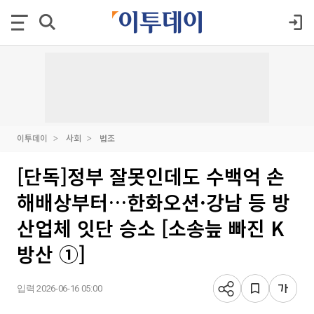
이투데이
사회
법조
[단독]정부 잘못인데도 수백억 손
해배상부터…한화오션·강남 등 방
산업체 잇단 승소 [소송늪 빠진 K
방산 ①]
입력 2026-06-16 05:00