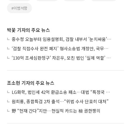
#이범석함
박꽃 기자의 주요 뉴스
중수청 오늘부터 임용설명회, 검찰 내부서 '눈치싸움' 기류변화도
‘검찰 직접수사 완전 폐지’ 형사소송법 개정안, 국무회의 통과
‘130억 조세심판청구’ 차은우, 모친 법인 ‘실제 역할’ 다툴 듯
조소현 기자의 주요 뉴스
LG화학, 법인세 42억 환급소송 패소…대법 “특정국 손실, 다른 국가 소득에도 안분”
원희룡, 종합특검 2차 출석…“위법 수사 단호히 대처”
野 “헌재 간다”지만…현실적 카드는 檢 권한쟁의