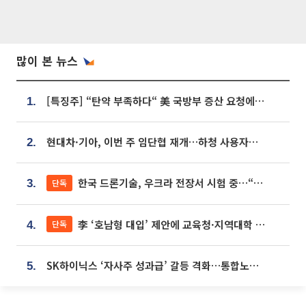
많이 본 뉴스
[특징주] “탄약 부족하다“ 美 국방부 증산 요청에⋯국내 방산주 급등세
1.
현대차·기아, 이번 주 임단협 재개…하청 사용자성 재심도 ‘변수’
2.
한국 드론기술, 우크라 전장서 시험 중…“스타트업 여러 곳 참여”
단독
3.
李 ‘호남형 대입’ 제안에 교육청·지역대학 서·논술형 입시 연계 '착수'
단독
4.
SK하이닉스 ‘자사주 성과급’ 갈등 격화…통합노조 출범 움직임
5.