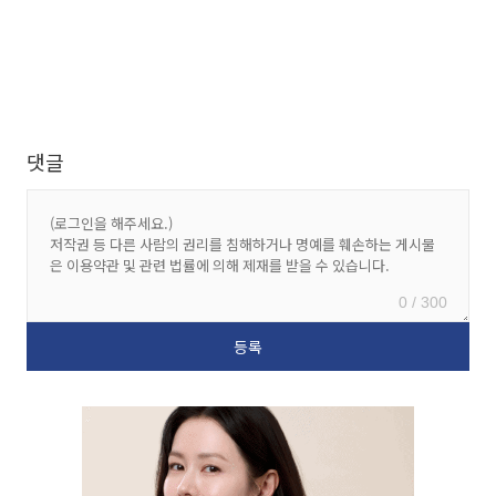
댓글
0 / 300