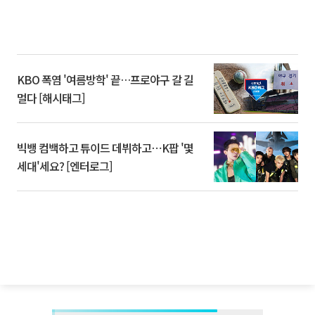
KBO 폭염 '여름방학' 끝…프로야구 갈 길
멀다 [해시태그]
빅뱅 컴백하고 튜이드 데뷔하고⋯K팝 '몇
세대'세요? [엔터로그]