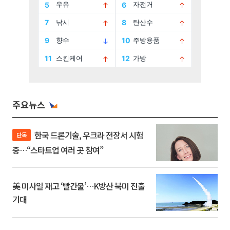
주요뉴스
한국 드론기술, 우크라 전장서 시험
단독
중…“스타트업 여러 곳 참여”
美 미사일 재고 ‘빨간불’…K방산 북미 진출
기대