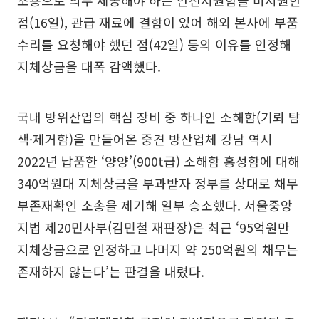
조용으로 의무 제공해야 하는 안전지원함을 미지원한
점(16일), 관급 재료에 결함이 있어 해외 본사에 부품
수리를 요청해야 했던 점(42일) 등의 이유를 인정해
지체상금을 대폭 감액했다.
국내 방위산업의 핵심 장비 중 하나인 소해함(기뢰 탐
색·제거함)을 만들어온 중견 방산업체 강남 역시
2022년 납품한 ‘양양’(900t급) 소해함 홍성함에 대해
340억원대 지체상금을 부과받자 정부를 상대로 채무
부존재확인 소송을 제기해 일부 승소했다. 서울중앙
지법 제20민사부(김민철 재판장)은 최근 ‘95억원만
지체상금으로 인정하고 나머지 약 250억원의 채무는
존재하지 않는다’는 판결을 내렸다.