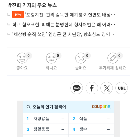
박진희 기자의 주요 뉴스
'포항지진' 관리·감독한 에기평·지질연도 배상책임…법원 “안전의무 당연”
단독
학교 혐오표현, 피해는 분명한데 형사처벌은 왜 어려울까?
‘채상병 순직 책임’ 임성근 전 사단장, 항소심도 징역 3년
0
0
0
0
좋아요
화나요
슬퍼요
추가취재 원해요