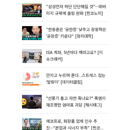
“삼성전자 하단 단단해질 것”⋯레버
리지 규제에 쏠림 완화 [찐코노미]
“한동훈은 ‘공한증’ 낮추고 장동혁은
‘공장증’ 키운다” [정치대학]
ISA 계좌, 5년마다 깨라고요? [이
슈크래커]
만지고 누르며 푼다…스트레스 잡는
'말랑이' [데이터클립]
"선풍기 틀고 자면 죽나요?" 폭염이
재조명한 엄마표 괴담 [해시태그]
에코프로, 화장품 업체 인수 추
진⋯“본업과 시너지 부족” [찐코노