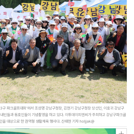
3구 파크골프대회’에서 조성명 강남구청장, 김현기 강남구청장 당선인, 이호귀 강남구
등 내빈들과 동호인들이 기념촬영을 하고 있다. 이투데이피엔씨가 주최하고 강남구파크골
 대상으로 한 권역형 생활체육 행사다. 신태현 기자 holjjak@