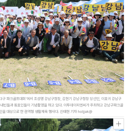
3구 파크골프대회’에서 조성명 강남구청장, 김현기 강남구청장 당선인, 이호귀 강남구
등 내빈들과 동호인들이 기념촬영을 하고 있다. 이투데이피엔씨가 주최하고 강남구파크골
 대상으로 한 권역형 생활체육 행사다. 신태현 기자 holjjak@