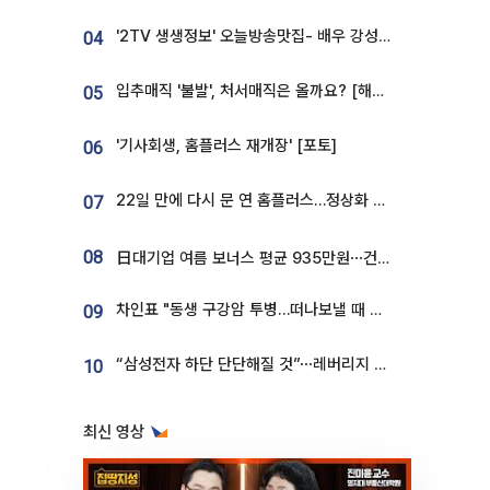
'2TV 생생정보' 오늘방송맛집- 배우 강성진 단골! 쌀국수ㆍ푸팟퐁 커리 맛집 '블○○○'
04
입추매직 '불발', 처서매직은 올까요? [해시태그]
05
'기사회생, 홈플러스 재개장' [포토]
06
22일 만에 다시 문 연 홈플러스…정상화 바쁜데 재고 없어 ‘발동동’[가보니]
07
08
日대기업 여름 보너스 평균 935만원⋯건설회사 1800만 넘어
차인표 "동생 구강암 투병…떠나보낼 때 가장 힘들었다”
09
“삼성전자 하단 단단해질 것”⋯레버리지 규제에 쏠림 완화 [찐코노미]
10
최신 영상