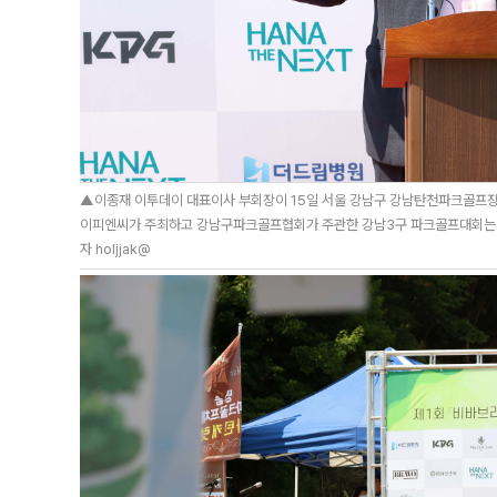
▲이종재 이투데이 대표이사 부회장이 15일 서울 강남구 강남탄천파크골프장
이피엔씨가 주최하고 강남구파크골프협회가 주관한 강남3구 파크골프대회는 강
자 holjjak@