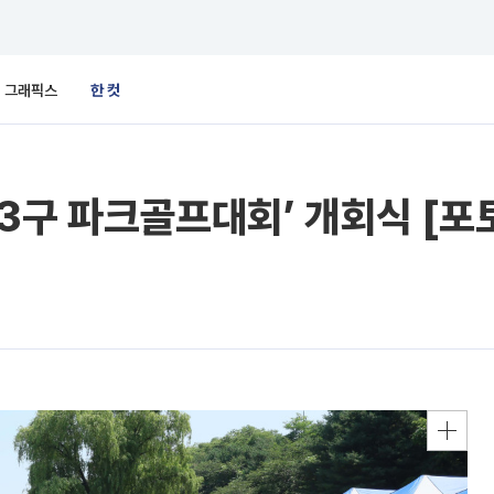
그래픽스
한 컷
3구 파크골프대회’ 개회식 [포