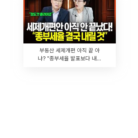
부동산 세제개편 아직 끝 아
냐? "종부세율 발표보다 내릴
것" 장기거주·양도세 전망 I 집
땅지성 I 김인만, 진미윤