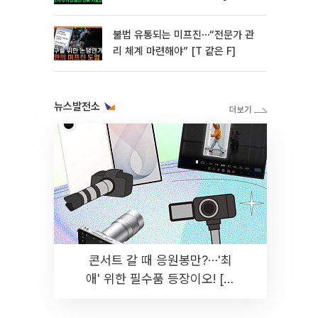
미]
불법 유통되는 미프진⋯“전문가 관
리 체계 마련해야” [T 같은 F]
뉴스발전소
콘서트 갈 때 응원봉만?⋯'최
애' 위한 필수품 등장이오! [솔
드아웃]