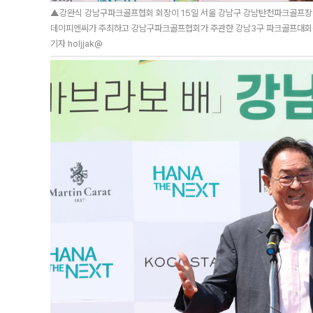
▲강완식 강남구파크골프협회 회장이 15일 서울 강남구 강남탄천파크골프장에
데이피엔씨가 주최하고 강남구파크골프협회가 주관한 강남3구 파크골프대회는 
기자 holjjak@