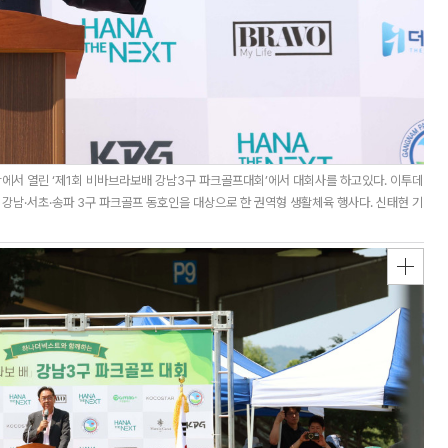
에서 열린 ‘제1회 비바브라보배 강남3구 파크골프대회’에서 대회사를 하고있다. 이투데
남·서초·송파 3구 파크골프 동호인을 대상으로 한 권역형 생활체육 행사다. 신태현 기