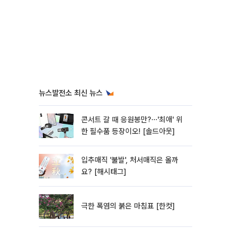
뉴스발전소 최신 뉴스
콘서트 갈 때 응원봉만?⋯'최애' 위
한 필수품 등장이오! [솔드아웃]
입추매직 '불발', 처서매직은 올까
요? [해시태그]
극한 폭염의 붉은 마침표 [한컷]