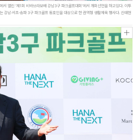
서 열린 ‘제1회 비바브라보배 강남3구 파크골프대회’에서 개회선언을 하고있다. 이투
강남·서초·송파 3구 파크골프 동호인을 대상으로 한 권역형 생활체육 행사다. 신태현