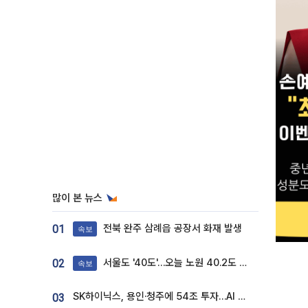
많이 본 뉴스
전북 완주 삼례읍 공장서 화재 발생
01
속보
서울도 '40도'…오늘 노원 40.2도 기록
02
속보
SK하이닉스, 용인·청주에 54조 투자…AI 메모리 생산기지 키운다
03