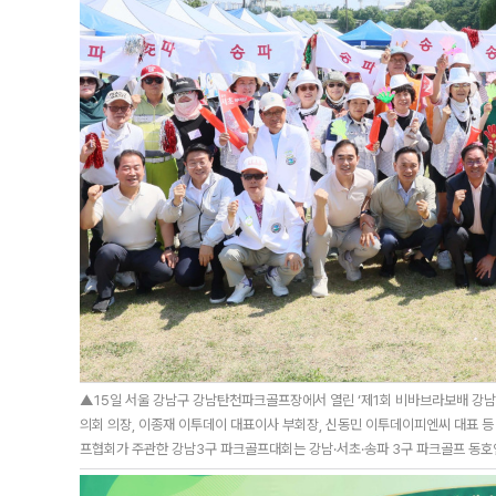
▲15일 서울 강남구 강남탄천파크골프장에서 열린 ‘제1회 비바브라보배 강남
의회 의장, 이종재 이투데이 대표이사 부회장, 신동민 이투데이피엔씨 대표 
프협회가 주관한 강남3구 파크골프대회는 강남·서초·송파 3구 파크골프 동호인을