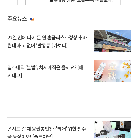
주요뉴스
22일 만에 다시 문 연 홈플러스…정상화 바
쁜데 재고 없어 ‘발동동’[가보니]
입추매직 '불발', 처서매직은 올까요? [해
시태그]
콘서트 갈 때 응원봉만?⋯'최애' 위한 필수
품 등장이오! [솔드아웃]