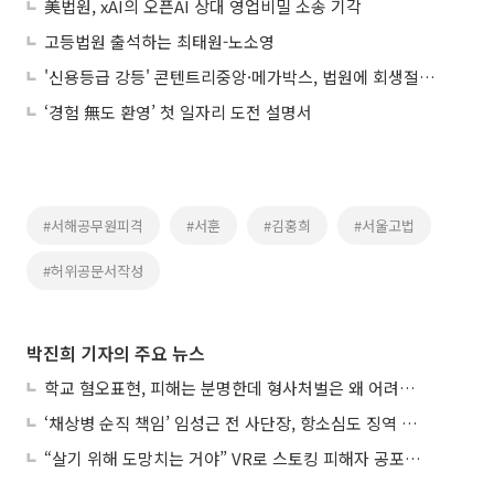
美법원, xAI의 오픈AI 상대 영업비밀 소송 기각
고등법원 출석하는 최태원-노소영
'신용등급 강등' 콘텐트리중앙·메가박스, 법원에 회생절차 개시 신청
‘경험 無도 환영’ 첫 일자리 도전 설명서
#서해공무원피격
#서훈
#김홍희
#서울고법
#허위공문서작성
박진희 기자의 주요 뉴스
학교 혐오표현, 피해는 분명한데 형사처벌은 왜 어려울까?
‘채상병 순직 책임’ 임성근 전 사단장, 항소심도 징역 3년
“살기 위해 도망치는 거야” VR로 스토킹 피해자 공포 마주한 수형자들