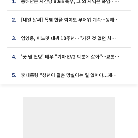
동해안은 시간당 80㎜ 폭우, 그 외 지역은 폭염…‘극과 극 날씨’
1.
[내일 날씨] 폭염 한풀 꺾여도 무더위 계속⋯동해안 이틀 연속 비
2.
임영웅, 어느덧 데뷔 10주년⋯"가진 것 없던 시절, 내 앞엔 20명의 팬뿐"
3.
'굿 윌 헌팅' 배우 "기아 EV2 덕분에 살아"…교통사고 후 안전성 극찬
4.
李대통령 “청년이 결혼 망설이는 일 없어야...제도상 불이익 조사”
5.