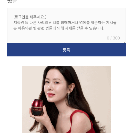
댓글
0 / 300