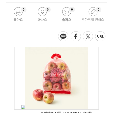
0
0
0
0
좋아요
화나요
슬퍼요
추가취재 원해요