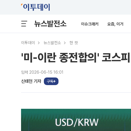
뉴스발전소
이슈크래커
요즘, 이거
이투데이
뉴스발전소
한 컷
'미-이란 종전합의' 코스피
입력 2026-06-15 16:01
신태현 기자
구독