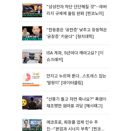
“삼성전자 하단 단단해질 것”⋯레버
리지 규제에 쏠림 완화 [찐코노미]
“한동훈은 ‘공한증’ 낮추고 장동혁은
‘공장증’ 키운다” [정치대학]
ISA 계좌, 5년마다 깨라고요? [이
슈크래커]
만지고 누르며 푼다…스트레스 잡는
'말랑이' [데이터클립]
"선풍기 틀고 자면 죽나요?" 폭염이
재조명한 엄마표 괴담 [해시태그]
에코프로, 화장품 업체 인수 추
진⋯“본업과 시너지 부족” [찐코노