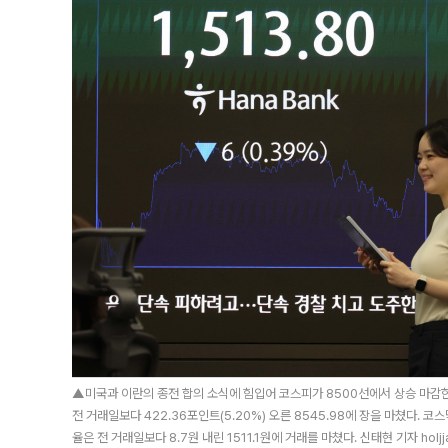
▲미국과 이란의 종전 합의 소식에 힘입어 코스피가 8500선에서 상승 마감한
전 거래일보다 422.36포인트(5.20%) 오른 8545.98에 장을 마쳤다. 코
율은 전 거래일보다 8.7원 내린 1511.1원에 거래를 마쳤다. 신태현 기자 holjj