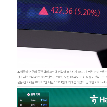
▲미국과 이란의 종전 합의 소식에 힘입어 코스피가 8500선에서 상승 마감한
전 거래일보다 422.36포인트(5.20%) 오른 8545.98에 장을 마쳤다. 코
율은 전 거래일보다 8.7원 내린 1511.1원에 거래를 마쳤다. 신태현 기자 holjj