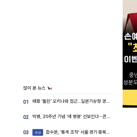
많이 본 뉴스
태풍 '돌핀' 오키나와 접근…일본기상청 경로 업데이트
01
빅뱅, 20주년 기념 '새 뱅봉' 선보인다⋯콘서트 앞두고 팝업 개최
02
합수본, '통계 조작' 서울·경기·충북 선관위 등 추가 압수수색
03
속보