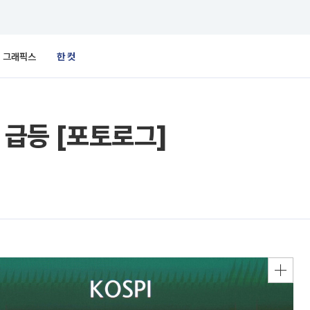
그래픽스
한 컷
 급등 [포토로그]