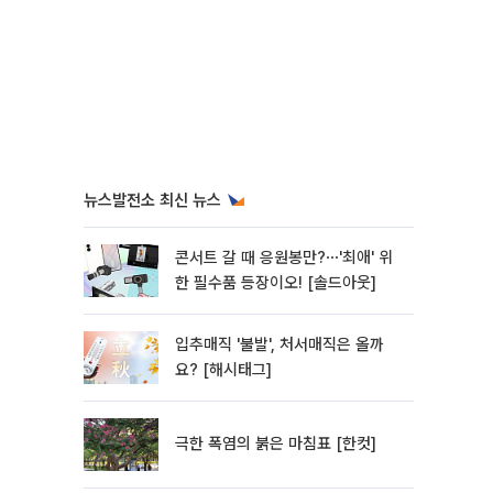
뉴스발전소 최신 뉴스
콘서트 갈 때 응원봉만?⋯'최애' 위
한 필수품 등장이오! [솔드아웃]
입추매직 '불발', 처서매직은 올까
요? [해시태그]
극한 폭염의 붉은 마침표 [한컷]