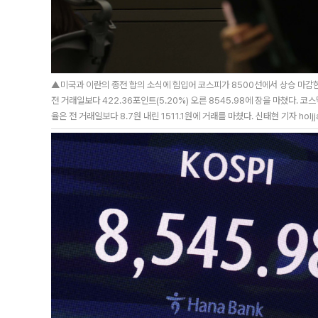
▲미국과 이란의 종전 합의 소식에 힘입어 코스피가 8500선에서 상승 마감한
전 거래일보다 422.36포인트(5.20%) 오른 8545.98에 장을 마쳤다. 코
율은 전 거래일보다 8.7원 내린 1511.1원에 거래를 마쳤다. 신태현 기자 holjj