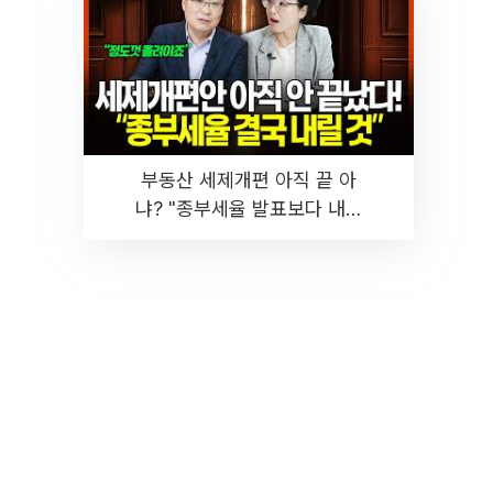
부동산 세제개편 아직 끝 아
냐? "종부세율 발표보다 내릴
것" 장기거주·양도세 전망 I 집
땅지성 I 김인만, 진미윤