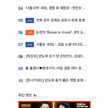
‘나솔사계’ 국화, 결별 후 재등장⋯첫인상 투표 휩쓸고 ‘인기녀’ 등극
04
전북 완주 삼례읍 공장서 화재 발생
05
속보
논란의 'Busan is Good'…8억 도시브랜드, 용산 대통령실 CI 업체가 수행
06
단독
서울도 '40도'…오늘 노원 40.2도 기록
07
속보
[특징주] 반도체 온기 탄 2차전지...삼성SDI, 장 초반 7% 넘게 껑충
08
톰 홀랜드♥젠데이아, 비밀 결혼 파티 포착⋯호텔 대관비만 9억
09
[증시키워드] 반도체 충격 뚫은 개별 호재...포스코퓨처엠·에코프로·한화솔루션 '눈길'
10
최신 영상