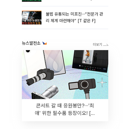
미]
불법 유통되는 미프진⋯“전문가 관
리 체계 마련해야” [T 같은 F]
뉴스발전소
콘서트 갈 때 응원봉만?⋯'최
애' 위한 필수품 등장이오! [솔
드아웃]