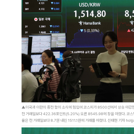
▲미국과 이란의 종전 합의 소식에 힘입어 코스피가 8500선에서 상승 마감한
전 거래일보다 422.36포인트(5.20%) 오른 8545.98에 장을 마쳤다. 코
율은 전 거래일보다 8.7원 내린 1511.1원에 거래를 마쳤다. 신태현 기자 holjj