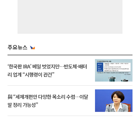
주요뉴스
‘한국판 IRA’ 베일 벗었지만…반도체·배터
리 업계 “시행령이 관건”
與 “세제개편안 다양한 목소리 수렴…이달
말 정리 가능성”