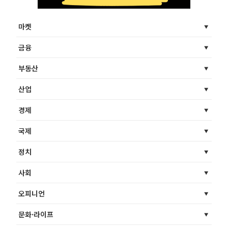
마켓
금융
부동산
산업
경제
국제
정치
사회
오피니언
문화·라이프