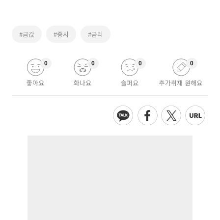
#금값
#증시
#금리
0
0
0
0
좋아요
화나요
슬퍼요
추가취재 원해요