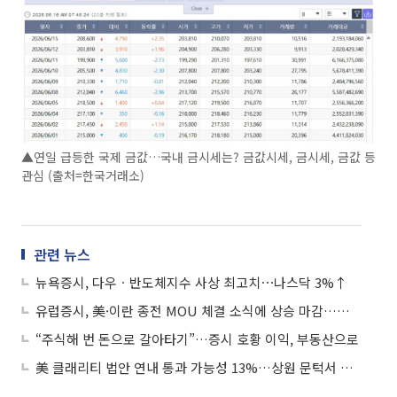
▲연일 급등한 국제 금값…국내 금시세는? 금값시세, 금시세, 금값 등
관심 (출처=한국거래소)
관련 뉴스
뉴욕증시, 다우ㆍ반도체지수 사상 최고치⋯나스닥 3%↑
유럽증시, 美·이란 종전 MOU 체결 소식에 상승 마감…스톡스600 0.19%↑
“주식해 번 돈으로 갈아타기”…증시 호황 이익, 부동산으로
美 클래리티 법안 연내 통과 가능성 13%…상원 문턱서 제동