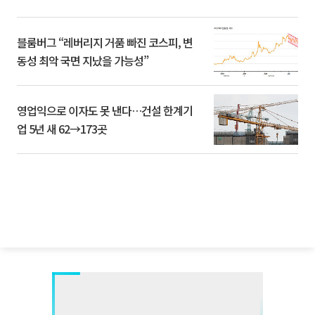
블룸버그 “레버리지 거품 빠진 코스피, 변
동성 최악 국면 지났을 가능성”
영업익으로 이자도 못 낸다…건설 한계기
업 5년 새 62→173곳