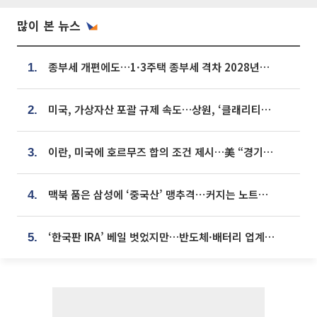
많이 본 뉴스
종부세 개편에도…1·3주택 종부세 격차 2028년부터 확대
1.
미국, 가상자산 포괄 규제 속도…상원, ‘클래리티법’ 9월 절차투표 추진
2.
이란, 미국에 호르무즈 합의 조건 제시…美 “경기 아직 안 끝나” [종합]
3.
맥북 품은 삼성에 ‘중국산’ 맹추격⋯커지는 노트북 OLED 시장
4.
‘한국판 IRA’ 베일 벗었지만…반도체·배터리 업계 “시행령이 관건”
5.