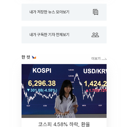
내가 저장한 뉴스 모아보기
내가 구독한 기자 전체보기
한 컷
코스피 4.58% 하락, 환율