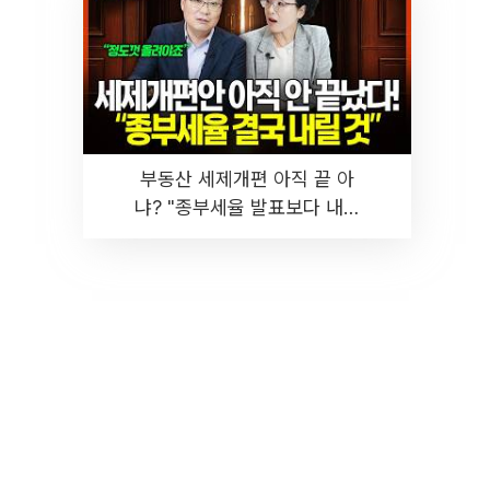
부동산 세제개편 아직 끝 아
냐? "종부세율 발표보다 내릴
것" 장기거주·양도세 전망 I 집
땅지성 I 김인만, 진미윤