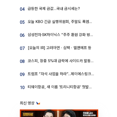
급등한 국제 금값…국내 금시세는?
04
오늘 KBO 긴급 실행위원회, 주말도 폭염취소 될까
05
삼성전자·SK하이닉스 “주주 환원 강화 방안 마련”
06
[오늘의 IR] 고려아연ㆍ심텍ㆍ엘앤에프 등
07
코스피, 장중 5%대 급락에 사이드카 발동…삼성·SK 동반 폭락
08
트럼프 “자석 사업을 하라”…제이에스링크, 비중국 영구자석 공급망 구축 속도
09
티웨이항공, 새 이름 '트리니티항공' 첫발…SSC 전략 본격화
10
최신 영상