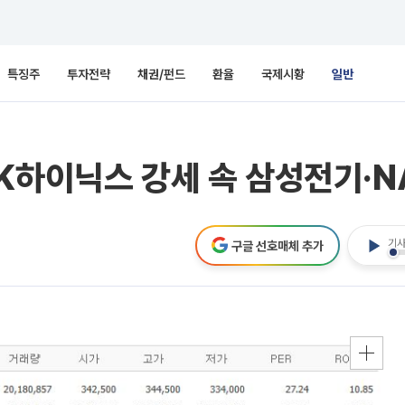
특징주
투자전략
채권/펀드
환율
국제시황
일반
K하이닉스 강세 속 삼성전기·N
기사
구글 선호매체 추가