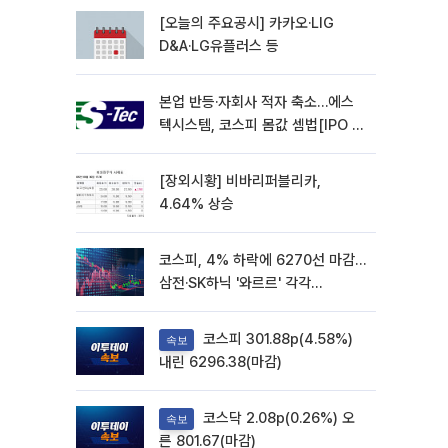
[오늘의 주요공시] 카카오·LIG
D&A·LG유플러스 등
본업 반등·자회사 적자 축소…에스
텍시스템, 코스피 몸값 셈법[IPO 엑
스레이]
[장외시황] 비바리퍼블리카,
4.64% 상승
코스피, 4% 하락에 6270선 마감…
삼전·SK하닉 '와르르' 각각
6%·10%대 급락
코스피 301.88p(4.58%)
속보
내린 6296.38(마감)
코스닥 2.08p(0.26%) 오
속보
른 801.67(마감)