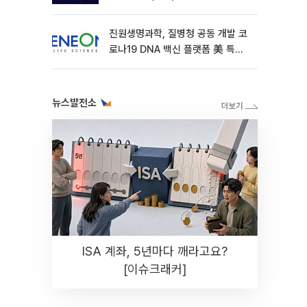
진원생명과학, 질병청 공동 개발 코
로나19 DNA 백신 플랫폼 美 특허
확보
뉴스발전소
ISA 계좌, 5년마다 깨라고요?
[이슈크래커]