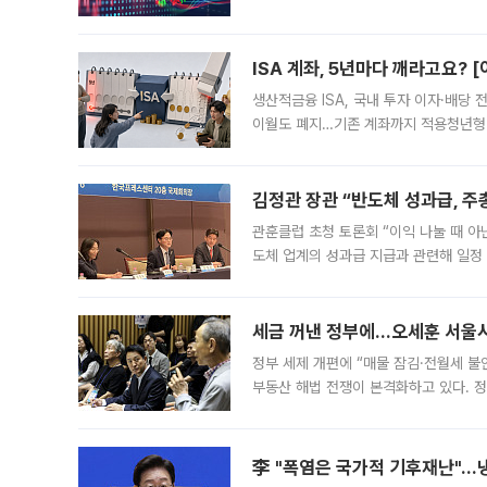
1.81% 내린 6478.75에 출발한 코
다. 이날 오전
ISA 계좌, 5년마다 깨라고요? 
생산적금융 ISA, 국내 투자 이자·배당
이월도 폐지…기존 계좌까지 적용청년형 
는 5년마다 계좌를 해지하라는 건가요?”
편을
김정관 장관 “반도체 성과급, 
관훈클럽 초청 토론회 “이익 나눌 때 아
도체 업계의 성과급 지급과 관련해 일정
최근 상법·자본시장법 개정으로 기업 지
세금 꺼낸 정부에…오세훈 서울시장
정부 세제 개편에 “매물 잠김·전월세 불
부동산 해법 전쟁이 본격화하고 있다. 
드를 꺼내자 서울시는 전·월세 부담만 
李 "폭염은 국가적 기후재난"…냉