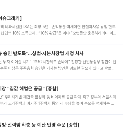
스피는 장중 한때 6550.94까지 오르기도 했으나 6238.32까지 밀리기도 했
[이슈크래커]
 전액 비과세일반 ISA는 최장 5년…손익통산·과세이연 단절미사용 납입 한도
납입액 10% 소득공제…“10% 환급”은 아냐 “오랫동안 운용하라더니 이제
 ‘만능 절세 통장’으로 불리는 개인종합자산관리계좌(ISA)가 두 갈래로 개
주총 승인 받도록”…상법·자본시장법 개정 시사
닌 투자 이어갈 시기” “주52시간제도 손봐야” 김정관 산업통상부 장관이 반
 수준 이상은 주주총회 승인을 거치는 방안을 검토할 필요가 있다고 밝혔다.
배구조와 주주권 강화 논의가 이어지는 가운데, 핵심 연구인력에 대한
 “집값 해법은 공급” [종합]
안” 우려재개발·재건축 활성화 및 비아파트 공급 확대 촉구 정부와 서울시의
정부가 고가주택과 비거주 1주택자 등의 세 부담을 높여 수요를 억제하는 카
키울 것이라며 세금이 아닌 공급이 근본적인 처방이라고 전면 반박했다.
방·전력망 확충 등 예산 반영 주문 [종합]