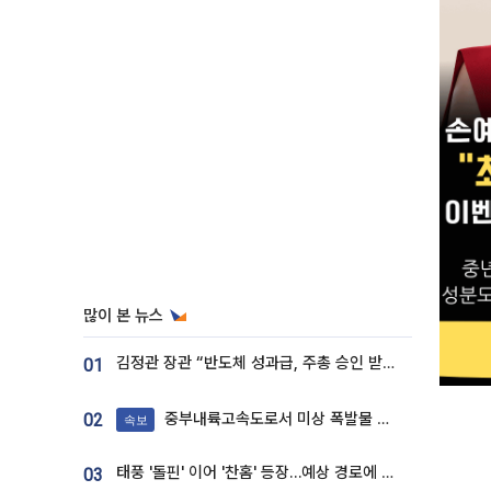
많이 본 뉴스
김정관 장관 “반도체 성과급, 주총 승인 받도록”…상법·자본시장법 개정 시사
01
중부내륙고속도로서 미상 폭발물 발견
02
속보
태풍 '돌핀' 이어 '찬홈' 등장…예상 경로에 한국 '한숨'
03