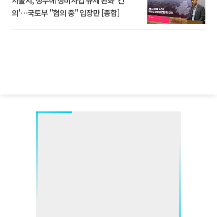
서울시, 정부에 정비사업 규제 완화 '건
의'⋯국토부 "협의 중" 입장만 [종합]