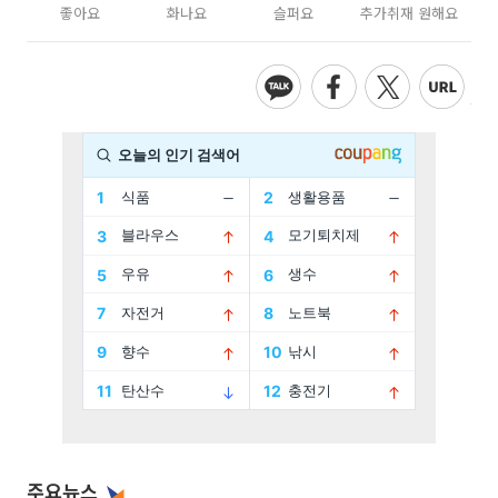
좋아요
화나요
슬퍼요
추가취재 원해요
주요뉴스