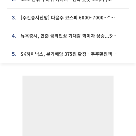
[주간증시전망] 다음주 코스피 6000~7000⋯“外人 수급은 정책이 변수”
3.
뉴욕증시, 연준 금리인상 기대감 꺾이자 상승...S&P500 사상 최고치 [종합]
4.
SK하이닉스, 분기배당 375원 확정…주주환원책 9월로 앞당겨 발표
5.