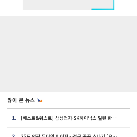
많이 본 뉴스
[베스트&워스트] 삼성전자·SK하이닉스 밀린 한 주…상상인증권은 85% 급등
1.
35도 안팎 무더위 이어져…전국 곳곳 소나기 [오늘 날씨]
2.