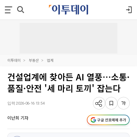
이투데이
부동산
업계
건설업계에 찾아든 AI 열풍⋯소통·
품질·안전 '세 마리 토끼' 잡는다
입력 2026-06-16 13:54
이난희 기자
구글 선호매체 추가