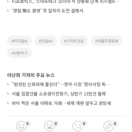
티로보틱스, ‘스마트테크 코리아’서 상용화 단계 피지컬AI 공개
‘경험 無도 환영’ 첫 일자리 도전 설명서
#피지컬AI
#건설AX
#스마트건설
#자율주행로봇
#AI번역기
이난희 기자의 주요 뉴스
"완성된 인프라에 몰린다"⋯청약 시장 '정비사업 독주' 42배 격차
서울 집합건물 소유권이전등기, 상반기 13만건 돌파
바닥 찍은 서울 아파트 거래⋯세제 개편 앞두고 관망세
0
0
0
0