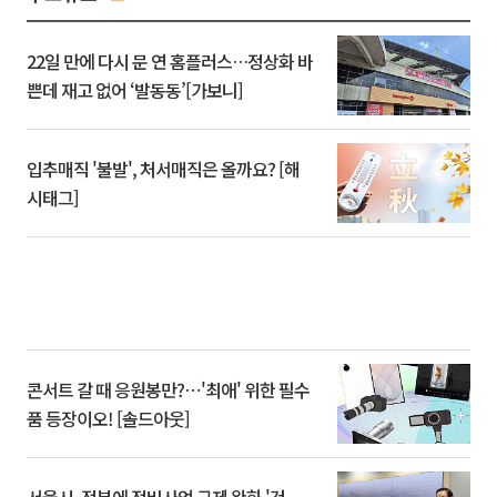
22일 만에 다시 문 연 홈플러스…정상화 바
쁜데 재고 없어 ‘발동동’[가보니]
입추매직 '불발', 처서매직은 올까요? [해
시태그]
콘서트 갈 때 응원봉만?⋯'최애' 위한 필수
품 등장이오! [솔드아웃]