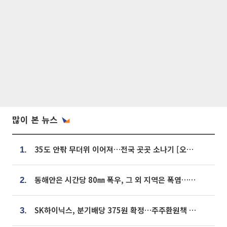
많이 본 뉴스
35도 안팎 무더위 이어져…전국 곳곳 소나기 [오늘 날씨]
1.
동해안은 시간당 80㎜ 폭우, 그 외 지역은 폭염…‘극과 극 날씨’
2.
SK하이닉스, 분기배당 375원 확정…주주환원책 9월로 앞당겨 발표
3.