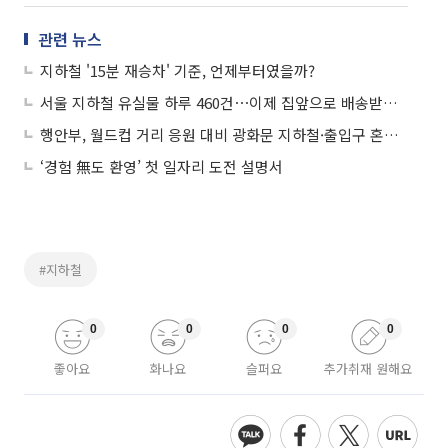
관련 뉴스
지하철 '15분 재승차' 기준, 언제부터였을까?
서울 지하철 유실물 하루 460건⋯이제 집앞으로 배송받는다
행안부, 월드컵 거리 응원 대비 광화문 지하철·출입구 혼잡 집중 관리
‘경험 無도 환영’ 첫 일자리 도전 설명서
#지하철
0
0
0
0
좋아요
화나요
슬퍼요
추가취재 원해요