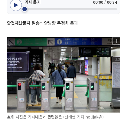
기사 듣기
00:00 / 00:34
안전재난문자 발송…양방향 무정차 통과
▲위 사진은 기사내용과 관련없음 (신태현 기자 holjjak@)