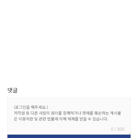
댓글
0 / 300