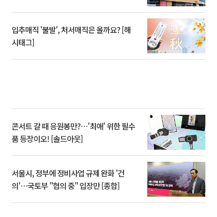
입추매직 '불발', 처서매직은 올까요? [해
시태그]
콘서트 갈 때 응원봉만?⋯'최애' 위한 필수
품 등장이오! [솔드아웃]
서울시, 정부에 정비사업 규제 완화 '건
의'⋯국토부 "협의 중" 입장만 [종합]