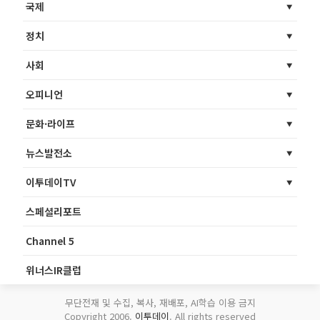
국제
정치
사회
오피니언
문화·라이프
뉴스발전소
이투데이TV
스페셜리포트
Channel 5
위너스IR클럽
무단전재 및 수집, 복사, 재배포, AI학습 이용 금지
Copyright 2006.
이투데이
. All rights reserved