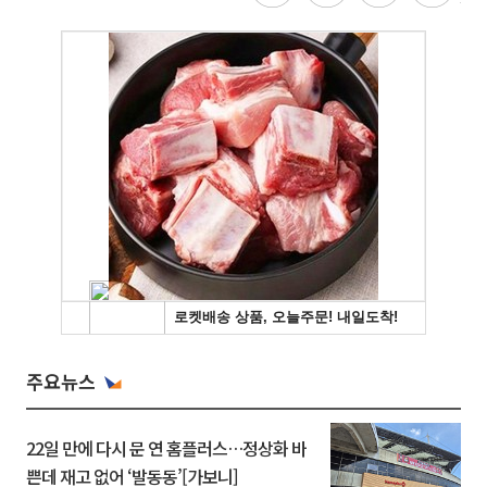
주요뉴스
22일 만에 다시 문 연 홈플러스…정상화 바
쁜데 재고 없어 ‘발동동’[가보니]