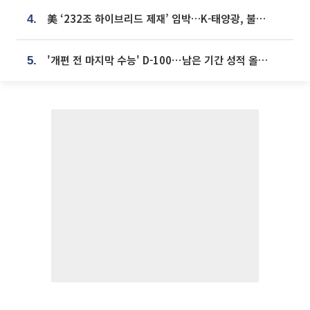
美 ‘232조 하이브리드 제재’ 임박…K-태양광, 불확실성 털고 날개 다나
4.
'개편 전 마지막 수능' D-100⋯남은 기간 성적 올릴 전략은
5.