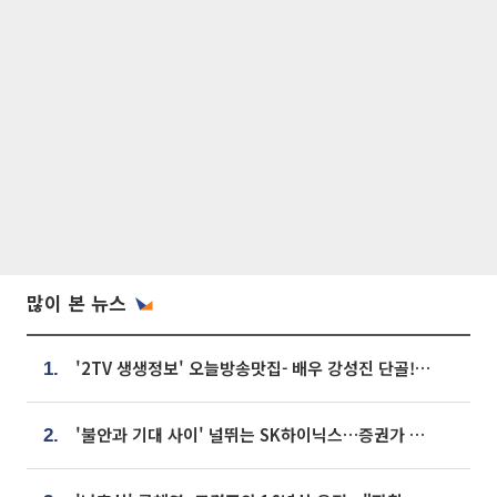
많이 본 뉴스
'2TV 생생정보' 오늘방송맛집- 배우 강성진 단골! 쌀국수ㆍ푸팟퐁 커리 맛집 '블○○○'
1.
'불안과 기대 사이' 널뛰는 SK하이닉스…증권가 "HBM4·LTA 기반 펀터멘털 견고"
2.