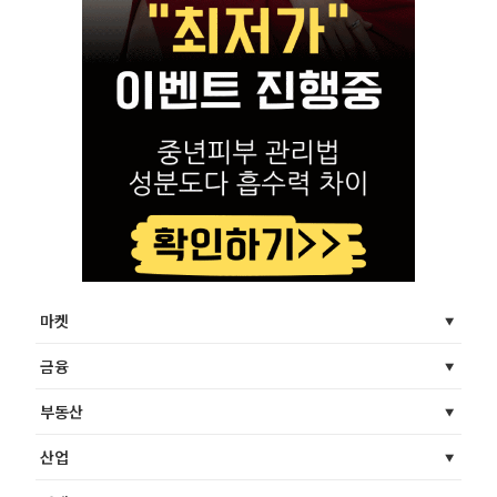
마켓
금융
부동산
산업