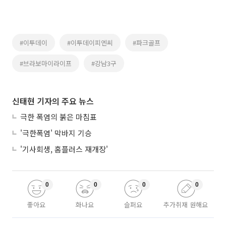
#이투데이
#이투데이피엔씨
#파크골프
#브라보마이라이프
#강남3구
신태현 기자의 주요 뉴스
극한 폭염의 붉은 마침표
'극한폭염' 막바지 기승
'기사회생, 홈플러스 재개장'
0
0
0
0
좋아요
화나요
슬퍼요
추가취재 원해요