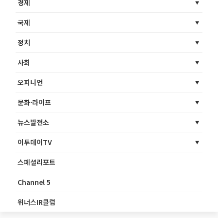
경제
국제
정치
사회
오피니언
문화·라이프
뉴스발전소
이투데이TV
스페셜리포트
Channel 5
위너스IR클럽