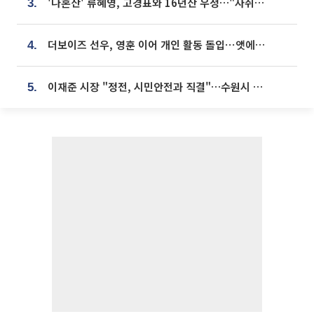
'나혼산' 류혜영, 고경표와 16년산 우정…"자취방서 부모님과 마주쳐"
3.
더보이즈 선우, 영훈 이어 개인 활동 돌입⋯앳에어리어와 전속계약
4.
이재준 시장 "정전, 시민안전과 직결"…수원시 비상대응체계 가동
5.