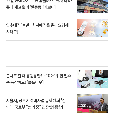
22일 만에 다시 문 연 홈플러스…정상화 바
쁜데 재고 없어 ‘발동동’[가보니]
입추매직 '불발', 처서매직은 올까요? [해
시태그]
콘서트 갈 때 응원봉만?⋯'최애' 위한 필수
품 등장이오! [솔드아웃]
서울시, 정부에 정비사업 규제 완화 '건
의'⋯국토부 "협의 중" 입장만 [종합]