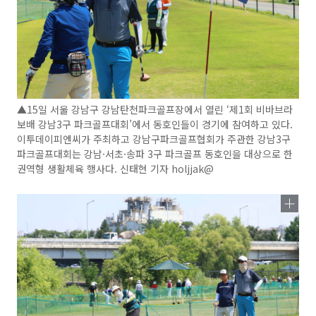
▲15일 서울 강남구 강남탄천파크골프장에서 열린 ‘제1회 비바브라
보배 강남3구 파크골프대회’에서 동호인들이 경기에 참여하고 있다.
이투데이피엔씨가 주최하고 강남구파크골프협회가 주관한 강남3구
파크골프대회는 강남·서초·송파 3구 파크골프 동호인을 대상으로 한
권역형 생활체육 행사다. 신태현 기자 holjjak@