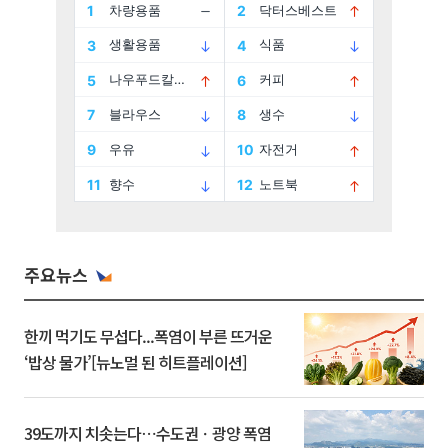
주요뉴스
한끼 먹기도 무섭다...폭염이 부른 뜨거운
‘밥상 물가’[뉴노멀 된 히트플레이션]
39도까지 치솟는다⋯수도권ㆍ광양 폭염