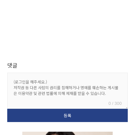
댓글
0 / 300