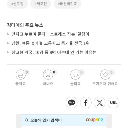
#월드컵
#체코전
#배달의민족
김다애의 주요 뉴스
만지고 누르며 푼다…스트레스 잡는 '말랑이'
강원, 여름 휴가철 교통사고 증가율 전국 1위
창고형 약국, 10명 중 9명 아는데 안 가는 이유는
0
0
0
0
좋아요
화나요
슬퍼요
추가취재 원해요