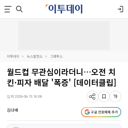
이투데이
뉴스발전소
그래픽스
월드컵 무관심이라더니…오전 치
킨·피자 배달 '폭증' [데이터클립]
입력 2026-06-15 16:38
김다애
구글 선호매체 추가