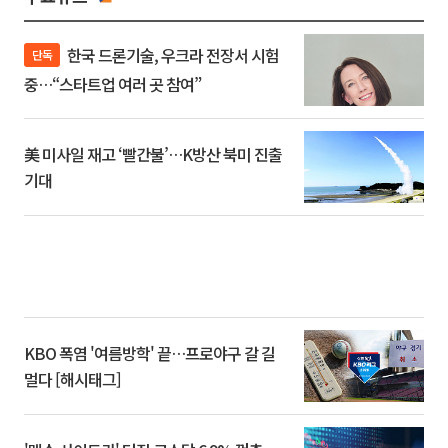
한국 드론기술, 우크라 전장서 시험
단독
중…“스타트업 여러 곳 참여”
美 미사일 재고 ‘빨간불’…K방산 북미 진출
기대
KBO 폭염 '여름방학' 끝…프로야구 갈 길
멀다 [해시태그]