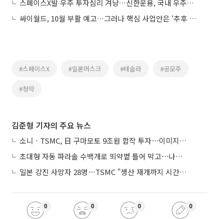
스페이스X발 우주 투자심리 겨냥…신한운용, 국내 우주항공 ETF 상장
싸이월드, 10월 부활 예고…그러나 핵심 사업안은 ‘추후 공개’
#스페이스X
#일론머스크
#테슬라
#공모주
#청약
김준형 기자의 주요 뉴스
소니ㆍTSMC, 日 구마모토 9조원 합작 투자⋯이미지 센서 반도체 양산
초대형 자동 파라솔 수백개로 뙤약볕 틀어 막고⋯나라별 폭염 생존법
일본 강진 사망자 28명⋯TSMC "생산 재개까지 시간 필요해"
0
0
0
0