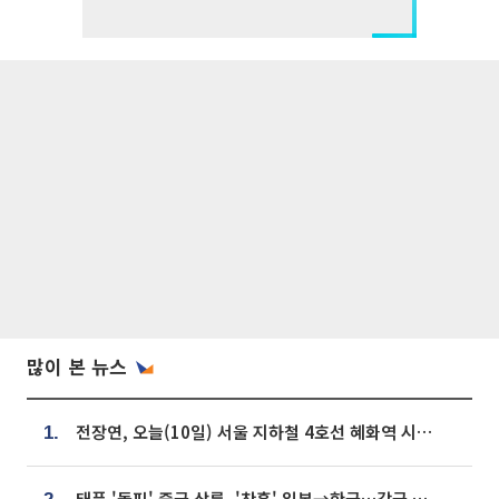
많이 본 뉴스
전장연, 오늘(10일) 서울 지하철 4호선 혜화역 시위…1호선 용산역 무정차
1.
태풍 '돌핀' 중국 상륙, '찬홈' 일본→한국…각국 기상청 예상 경로는?