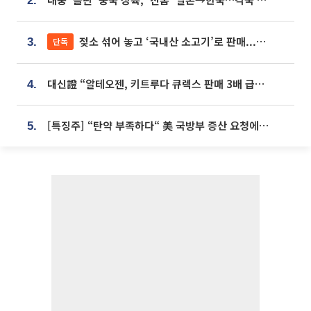
2.
젖소 섞어 놓고 ‘국내산 소고기’로 판매...홈쇼핑 표기, 현실과 괴리 어쩌나
단독
3.
대신證 “알테오젠, 키트루다 큐렉스 판매 3배 급증…목표가 41만원 상향”
4.
[특징주] “탄약 부족하다“ 美 국방부 증산 요청에⋯국내 방산주 급등세
5.