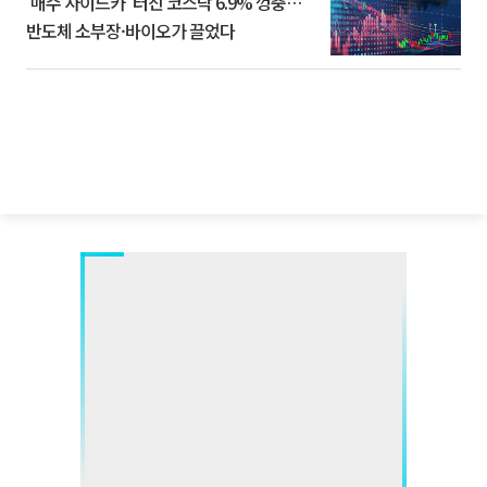
'매수 사이드카' 터진 코스닥 6.9% 껑충…
반도체 소부장·바이오가 끌었다