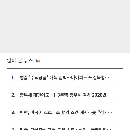
많이 본 뉴스
영끌 '주택공급' 대책 임박⋯비아파트·도심복합까지 총동원
1.
종부세 개편에도…1·3주택 종부세 격차 2028년부터 확대
2.
이란, 미국에 호르무즈 합의 조건 제시…美 “경기 아직 안 끝나” [종합]
3.
미국, 가상자산 포괄 규제 속도…상원, ‘클래리티법’ 9월 절차투표 추진
4.