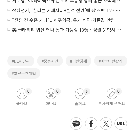
제너셈, SK하이닉스와 반도체 후공정 장비 공급 소식에 상승세
삼성전기, ‘실리콘 커패시터+실적 전망’에 장 초반 12%대 급등
"전쟁 전 수준 가나"...제주항공, 유가 하락·기름값 안정 기대감에 23% 급등
美 클래리티 법안 연내 통과 가능성 13%…상원 문턱서 제동
#DL이앤씨
#중동재건
#이란경제
#미국이란관계
#호르무즈해협
0
0
0
0
좋아요
화나요
슬퍼요
추가취재 원해요