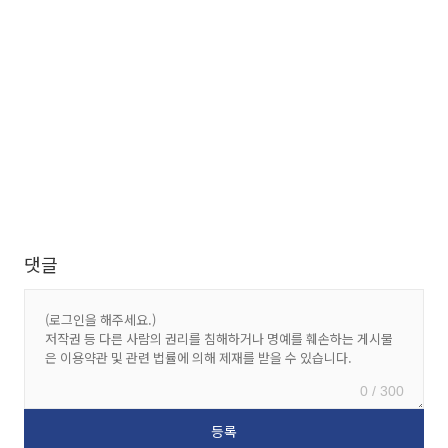
댓글
0 / 300