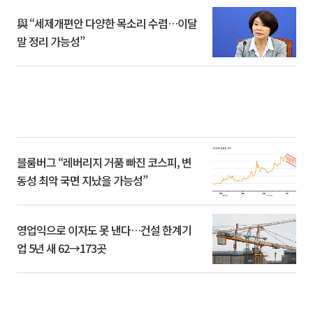
與 “세제개편안 다양한 목소리 수렴…이달
말 정리 가능성”
블룸버그 “레버리지 거품 빠진 코스피, 변
동성 최악 국면 지났을 가능성”
영업익으로 이자도 못 낸다…건설 한계기
업 5년 새 62→173곳