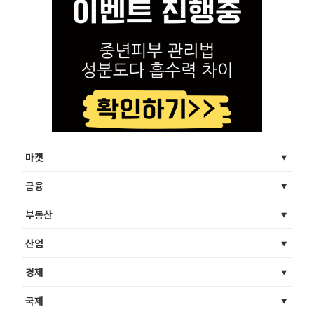
마켓
금융
부동산
산업
경제
국제