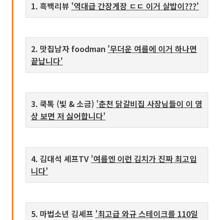
1. 흑백리뷰
'역대급 간장게장 ㄷㄷ 이거 살밥이???'
2. 맛집남자 foodman
'무더운 여름에 이거 하나면
끝납니다'
3. 쿡톡 (빛 & 소금)
'춘천 닭갈비집 사장님들이 이 영
상 보면 저 싫어합니다'
4. 김대석 셰프TV
'여름엔 이런 김치가 진짜 최고입
니다'
5. 마법소년 김셰프
'최고급 와규 스테이크를 110일