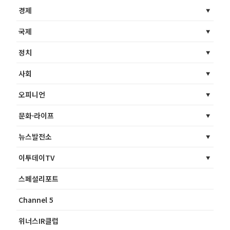
경제
국제
정치
사회
오피니언
문화·라이프
뉴스발전소
이투데이TV
스페셜리포트
Channel 5
위너스IR클럽