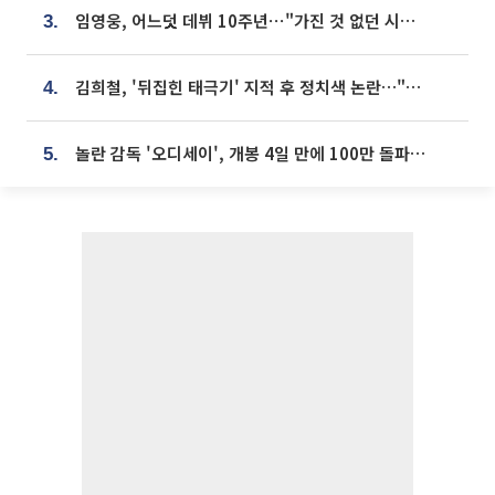
임영웅, 어느덧 데뷔 10주년⋯"가진 것 없던 시절, 내 앞엔 20명의 팬뿐"
3.
김희철, '뒤집힌 태극기' 지적 후 정치색 논란…"좌우 떠나 우리나라 국기"
4.
놀란 감독 '오디세이', 개봉 4일 만에 100만 돌파⋯'왕사남' 보다 빠르다
5.