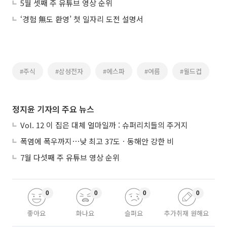
5월 셋째 주 유튜브 영상 순위
‘경험 無도 환영’ 첫 일자리 도전 설명서
#주식
#삼성전자
#에스파
#여름
#월드컵
정지윤 기자의 주요 뉴스
Vol. 12 이 집은 대체 얼마일까 : 슈퍼리치들의 주거지
폭염에 폭우까지⋯낮 최고 37도ㆍ동해안 강한 비
7월 다섯째 주 유튜브 영상 순위
0
0
0
0
좋아요
화나요
슬퍼요
추가취재 원해요