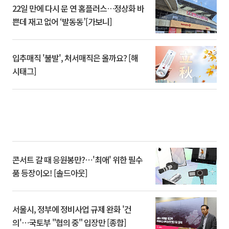
22일 만에 다시 문 연 홈플러스…정상화 바
쁜데 재고 없어 ‘발동동’[가보니]
입추매직 '불발', 처서매직은 올까요? [해
시태그]
콘서트 갈 때 응원봉만?⋯'최애' 위한 필수
품 등장이오! [솔드아웃]
서울시, 정부에 정비사업 규제 완화 '건
의'⋯국토부 "협의 중" 입장만 [종합]