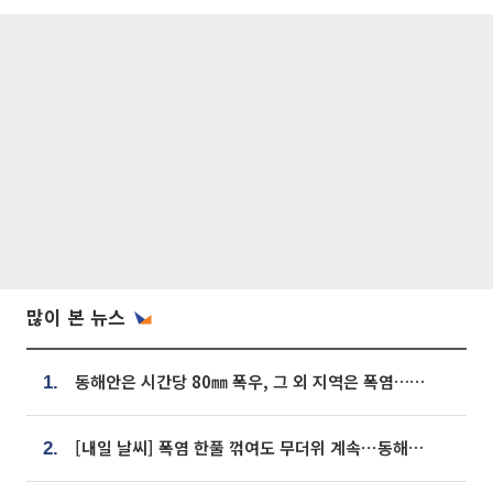
많이 본 뉴스
동해안은 시간당 80㎜ 폭우, 그 외 지역은 폭염…‘극과 극 날씨’
1.
[내일 날씨] 폭염 한풀 꺾여도 무더위 계속⋯동해안 이틀 연속 비
2.