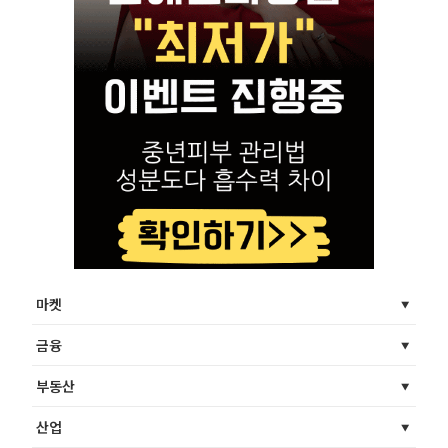
마켓
금융
부동산
산업