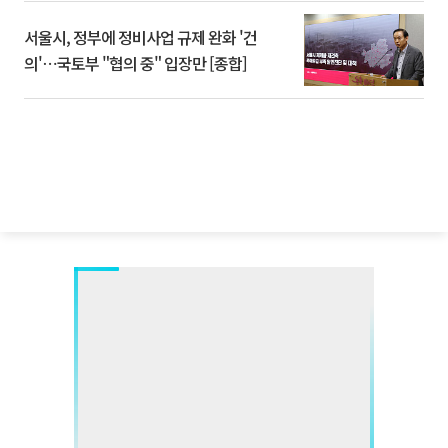
서울시, 정부에 정비사업 규제 완화 '건
의'⋯국토부 "협의 중" 입장만 [종합]