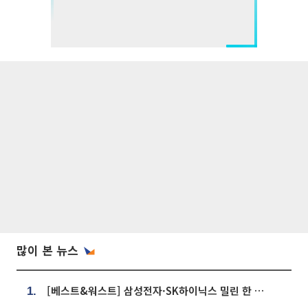
많이 본 뉴스
[베스트&워스트] 삼성전자·SK하이닉스 밀린 한 주…상상인증권은 85% 급등
1.