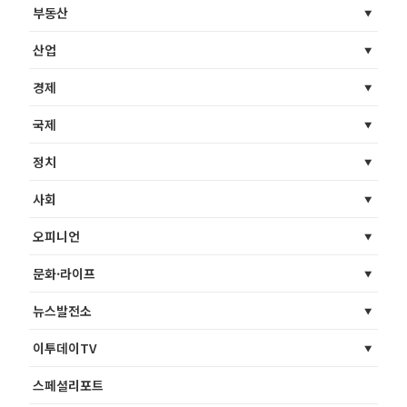
부동산
산업
경제
국제
정치
사회
오피니언
문화·라이프
뉴스발전소
이투데이TV
스페셜리포트