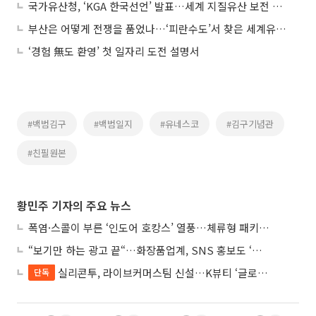
국가유산청, ‘KGA 한국선언’ 발표…세계 지질유산 보전 국제협력 본격화
부산은 어떻게 전쟁을 품었나…‘피란수도’서 찾은 세계유산 참뜻
‘경험 無도 환영’ 첫 일자리 도전 설명서
#백범김구
#백범일지
#유네스코
#김구기념관
#친필원본
황민주 기자의 주요 뉴스
폭염·스콜이 부른 ‘인도어 호캉스’ 열풍…체류형 패키지 뜬다
“보기만 하는 광고 끝“…화장품업계, SNS 홍보도 ‘참여형 콘텐츠’로 변모
실리콘투, 라이브커머스팀 신설…K뷰티 ‘글로벌 판매망’ 확대
단독