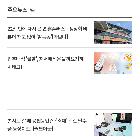
주요뉴스
22일 만에 다시 문 연 홈플러스…정상화 바
쁜데 재고 없어 ‘발동동’[가보니]
입추매직 '불발', 처서매직은 올까요? [해
시태그]
콘서트 갈 때 응원봉만?⋯'최애' 위한 필수
품 등장이오! [솔드아웃]