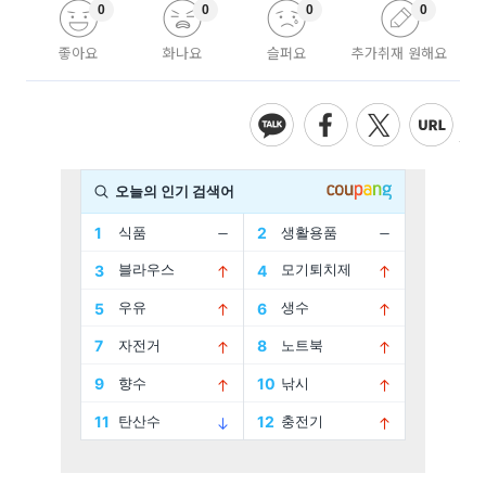
0
0
0
0
좋아요
화나요
슬퍼요
추가취재 원해요