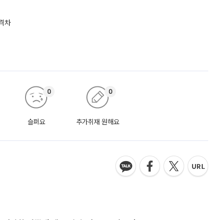
 격차
0
0
슬퍼요
추가취재 원해요