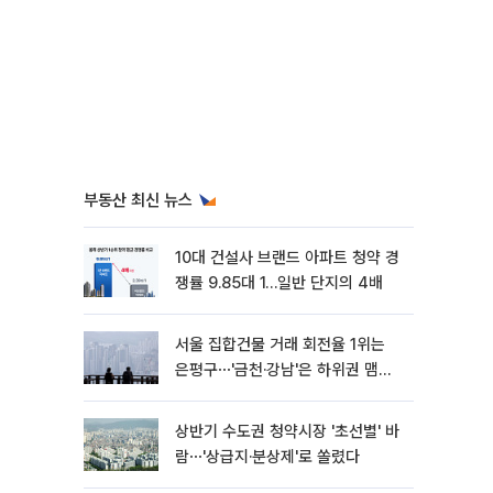
부동산 최신 뉴스
10대 건설사 브랜드 아파트 청약 경
쟁률 9.85대 1…일반 단지의 4배
서울 집합건물 거래 회전율 1위는
은평구⋯'금천·강남'은 하위권 맴돌
아
상반기 수도권 청약시장 '초선별' 바
람⋯'상급지·분상제'로 쏠렸다