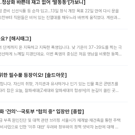
…정상화 바쁜데 재고 없어 ‘발동동’[가보니]
준비 신선식품 등 순차 입고…13일 정식 개장 목표 22일 만에 다시 문을
오전부터 직원들은 비어 있는 진열대를 채우느라 바쁘게 움직였다. 계란과
리를 잡기 시작했지만, 매장 곳곳엔 여전히 텅 빈 매대가 먼저 눈에 들어왔
까요? [해시태그]
’의 단계까지 온 지독하고 지독한 폭염입니다. 낮 기온이 37~39도를 찍는 극
 선선하게 느껴질 지경인데요. 이번 폭염의 중심은 처음 영남을 비롯한 동쪽
 북서풍이 산맥을 넘어 영남 쪽으로 내려오면서 뜨겁고 건조해졌는데요.
 위한 필수품 등장이오! [솔드아웃]
합니다. 자신의 취향, 가치관과 유사하거나 인기 있는 인물 혹은 콘텐츠를
'가 자리 잡은 오늘, 잘파세대(Z세대와 알파세대의 합성어)의 눈길이 쏠린 곳은
리는 공연장. 응원봉만큼이나 눈에 띄는 게 있습니다. 공연이 시작되기
 '건의'⋯국토부 "협의 중" 입장만 [종합]
급 부족 원인진단 및 대책 관련 브리핑 서울시가 재개발·재건축을 통한 주택
비사업으로 인한 '이주 대란' 우려와 정부와의 정책 엇박자 논란에 대해 정
실장은 2031년까지 31만 가구 착공 목표에 차질이 없다는 입장이나,