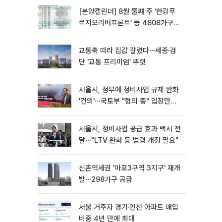
[분양캘린더] 8월 둘째 주 ‘한강푸
르지오리버프론트’ 등 4808가구
분양
교통축 따라 집값 갈렸다⋯세종·검
단 ‘교통 프리미엄’ 뚜렷
서울시, 정부에 정비사업 규제 완화
'건의'⋯국토부 "협의 중" 입장만
[종합]
서울시, 정비사업 공급 효과 백서 전
달⋯"LTV 완화 등 법령 개정 필요"
신촌역세권 '마포3구역 3지구' 재개
발⋯298가구 공급
서울 거주자 경기·인천 아파트 매입
비중 4년 만에 최대