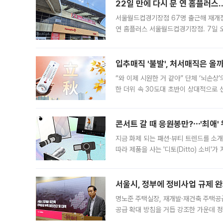
22일 만에 다시 문 연 홈플러스
서울월드컵경기장점 67명 출근해 재개점 
연 홈플러스 서울월드컵경기장점. 7일 
우유, 과일 같은 신선식품이 차근차근 자
입추매직 '불발', 처서매직은 올
“와 이제 시원한 거 같아” 단체 ‘뇌손상
한 더위 속 30도대 초반이 상대적으로
지역에 있었습니다. 7월 말에는 서풍과
콘서트 갈 때 응원봉만?⋯'최애'
지금 화제 되는 패션·뷰티 트렌드를 소개
따라 제품을 사는 '디토(Ditto) 소비
어디일까요? 아이돌 콘서트 시작을 기다
서울시, 정부에 정비사업 규제 완화
명노준 주택실장, 재개발·재건축 주택공
공급 확대 방침을 거듭 강조한 가운데 정
면 반박하고 나섰다. 명노준 서울시 주택