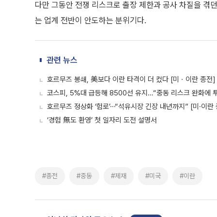
다만 그동안 전쟁 리스크로 출장 제한과 공사 차질을 겪던
는 업계 전반이 안도하는 분위기다.
관련 뉴스
호르무즈 봉쇄, 美보다 이란 타격이 더 컸다 [미ㆍ이란 종전]
코스피, 5%대 급등해 8500선 유지…“중동 리스크 완화에 
호르무즈 정상화 ‘험로’⋯“석유시장 긴장 내년까지” [미·이란 
‘경험 無도 환영’ 첫 일자리 도전 설명서
#종전
#중동
#제재
#미국
#이란