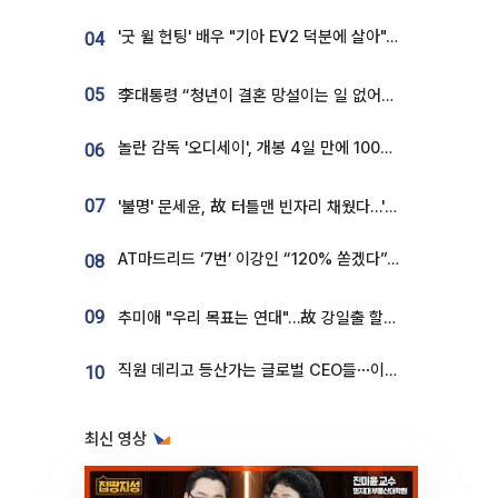
'굿 윌 헌팅' 배우 "기아 EV2 덕분에 살아"…교통사고 후 안전성 극찬
04
05
李대통령 “청년이 결혼 망설이는 일 없어야...제도상 불이익 조사”
놀란 감독 '오디세이', 개봉 4일 만에 100만 돌파⋯'왕사남' 보다 빠르다
06
07
'불명' 문세윤, 故 터틀맨 빈자리 채웠다…'거북이' 눈물의 최종 우승
AT마드리드 ‘7번’ 이강인 “120% 쏟겠다”⋯시메오네 감독 “필요한 선수”
08
09
추미애 "우리 목표는 연대"…故 강일출 할머니 흉상 제막
직원 데리고 등산가는 글로벌 CEO들⋯이유 있었네
10
최신 영상