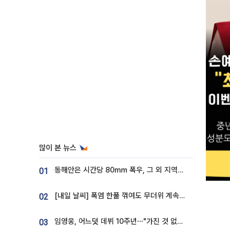
많이 본 뉴스
동해안은 시간당 80㎜ 폭우, 그 외 지역은 폭염…‘극과 극 날씨’
01
[내일 날씨] 폭염 한풀 꺾여도 무더위 계속⋯동해안 이틀 연속 비
02
임영웅, 어느덧 데뷔 10주년⋯"가진 것 없던 시절, 내 앞엔 20명의 팬뿐"
03