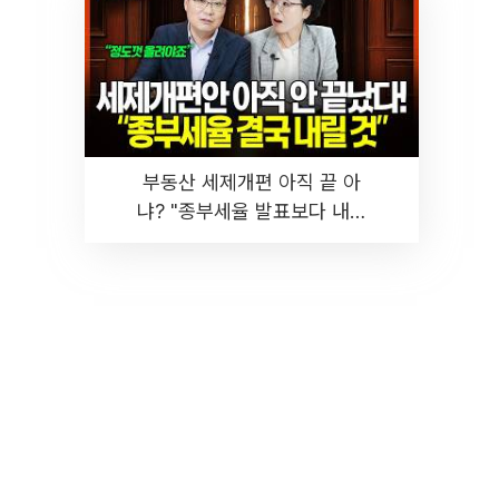
부동산 세제개편 아직 끝 아
냐? "종부세율 발표보다 내릴
것" 장기거주·양도세 전망 I 집
땅지성 I 김인만, 진미윤