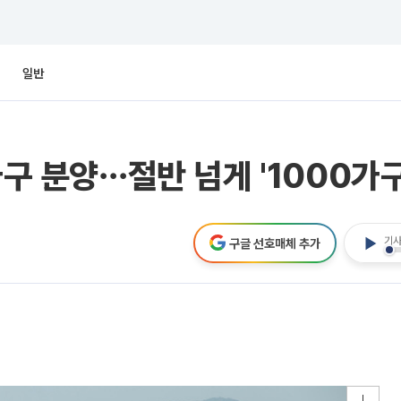
일반
가구 분양⋯절반 넘게 '1000가
기사
구글 선호매체 추가