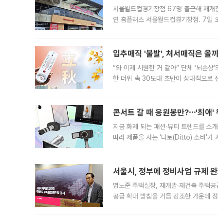
서울월드컵경기장점 67명 출근해 재개점 
연 홈플러스 서울월드컵경기장점. 7일 
우유, 과일 같은 신선식품이 차근차근 자
입추매직 '불발', 처서매직은 올
“와 이제 시원한 거 같아” 단체 ‘뇌손상
한 더위 속 30도대 초반이 상대적으로
지역에 있었습니다. 7월 말에는 서풍과
콘서트 갈 때 응원봉만?⋯'최애'
지금 화제 되는 패션·뷰티 트렌드를 소개
따라 제품을 사는 '디토(Ditto) 소비
어디일까요? 아이돌 콘서트 시작을 기다
서울시, 정부에 정비사업 규제 완화
명노준 주택실장, 재개발·재건축 주택공
공급 확대 방침을 거듭 강조한 가운데 정
면 반박하고 나섰다. 명노준 서울시 주택