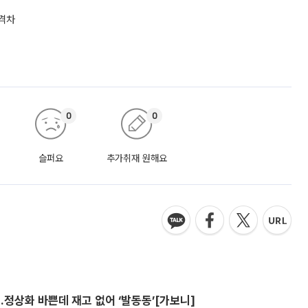
 격차
0
0
슬퍼요
추가취재 원해요
…정상화 바쁜데 재고 없어 ‘발동동’[가보니]