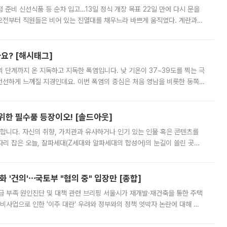
준비 신선식품 등 순차 입고…13일 정식 개장 목표 22일 만에 다시 문을
오전부터 직원들은 비어 있는 진열대를 채우느라 바쁘게 움직였다. 계란과
리를 잡기 시작했지만, 매장 곳곳엔 여전히 텅 빈 매대가 먼저 눈에 들어왔
까요? [해시태그]
’의 단계까지 온 지독하고 지독한 폭염입니다. 낮 기온이 37~39도를 찍는 극
 선선하게 느껴질 지경인데요. 이번 폭염의 중심은 처음 영남을 비롯한 동쪽
 북서풍이 산맥을 넘어 영남 쪽으로 내려오면서 뜨겁고 건조해졌는데요.
 위한 필수품 등장이오! [솔드아웃]
합니다. 자신의 취향, 가치관과 유사하거나 인기 있는 인물 혹은 콘텐츠를
'가 자리 잡은 오늘, 잘파세대(Z세대와 알파세대의 합성어)의 눈길이 쏠린 곳은
리는 공연장. 응원봉만큼이나 눈에 띄는 게 있습니다. 공연이 시작되기
 '건의'⋯국토부 "협의 중" 입장만 [종합]
급 부족 원인진단 및 대책 관련 브리핑 서울시가 재개발·재건축을 통한 주택
비사업으로 인한 '이주 대란' 우려와 정부와의 정책 엇박자 논란에 대해 정
실장은 2031년까지 31만 가구 착공 목표에 차질이 없다는 입장이나,