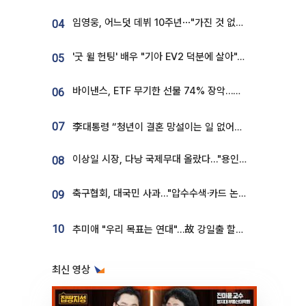
임영웅, 어느덧 데뷔 10주년⋯"가진 것 없던 시절, 내 앞엔 20명의 팬뿐"
04
'굿 윌 헌팅' 배우 "기아 EV2 덕분에 살아"…교통사고 후 안전성 극찬
05
바이낸스, ETF 무기한 선물 74% 장악…한국 레버리지 ETF 거래 급증 [e가상자산]
06
07
李대통령 “청년이 결혼 망설이는 일 없어야...제도상 불이익 조사”
이상일 시장, 다낭 국제무대 올랐다…"용인, 세계 최대 반도체 도시 된다"
08
축구협회, 대국민 사과…"압수수색·카드 논란 사죄, 강도 높은 쇄신"
09
10
추미애 "우리 목표는 연대"…故 강일출 할머니 흉상 제막
최신 영상