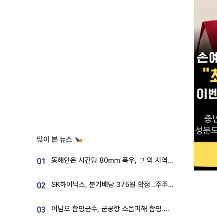
많이 본 뉴스
동해안은 시간당 80㎜ 폭우, 그 외 지역은 폭염…‘극과 극 날씨’
01
SK하이닉스, 분기배당 375원 확정…주주환원책 9월로 앞당겨 발표
02
이남오 함평군수, 군공항 소음피해 함평 보상 요구
03