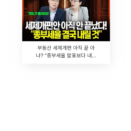
부동산 세제개편 아직 끝 아
냐? "종부세율 발표보다 내릴
것" 장기거주·양도세 전망 I 집
땅지성 I 김인만, 진미윤