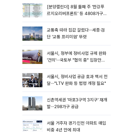
[분양캘린더] 8월 둘째 주 ‘한강푸
르지오리버프론트’ 등 4808가구
분양
교통축 따라 집값 갈렸다⋯세종·검
단 ‘교통 프리미엄’ 뚜렷
서울시, 정부에 정비사업 규제 완화
'건의'⋯국토부 "협의 중" 입장만
[종합]
서울시, 정비사업 공급 효과 백서 전
달⋯"LTV 완화 등 법령 개정 필요"
신촌역세권 '마포3구역 3지구' 재개
발⋯298가구 공급
서울 거주자 경기·인천 아파트 매입
비중 4년 만에 최대