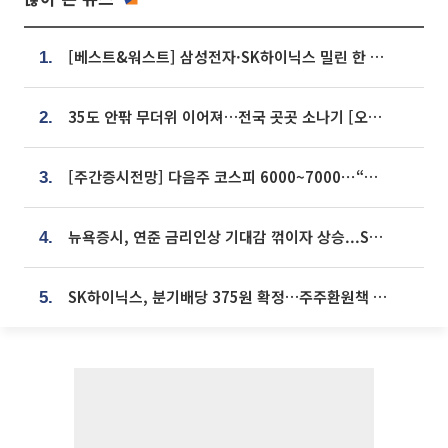
[베스트&워스트] 삼성전자·SK하이닉스 밀린 한 주…상상인증권은 85% 급등
1.
35도 안팎 무더위 이어져…전국 곳곳 소나기 [오늘 날씨]
2.
[주간증시전망] 다음주 코스피 6000~7000⋯“外人 수급은 정책이 변수”
3.
뉴욕증시, 연준 금리인상 기대감 꺾이자 상승...S&P500 사상 최고치 [종합]
4.
SK하이닉스, 분기배당 375원 확정…주주환원책 9월로 앞당겨 발표
5.