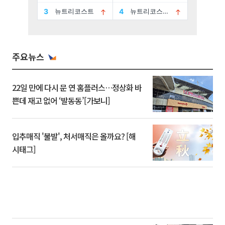
주요뉴스
22일 만에 다시 문 연 홈플러스…정상화 바
쁜데 재고 없어 ‘발동동’[가보니]
입추매직 '불발', 처서매직은 올까요? [해
시태그]