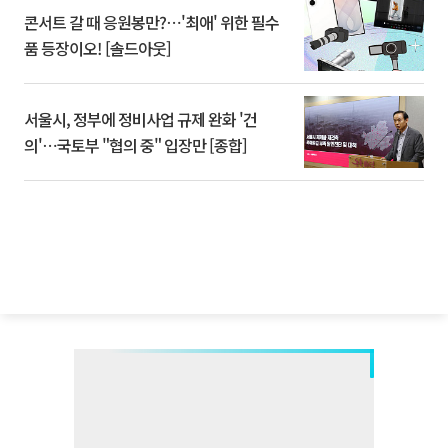
콘서트 갈 때 응원봉만?⋯'최애' 위한 필수
품 등장이오! [솔드아웃]
서울시, 정부에 정비사업 규제 완화 '건
의'⋯국토부 "협의 중" 입장만 [종합]