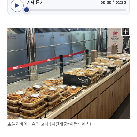
기사 듣기
00:00 / 01:32
▲델리바이애슐리 코너 (사진제공=이랜드이츠)