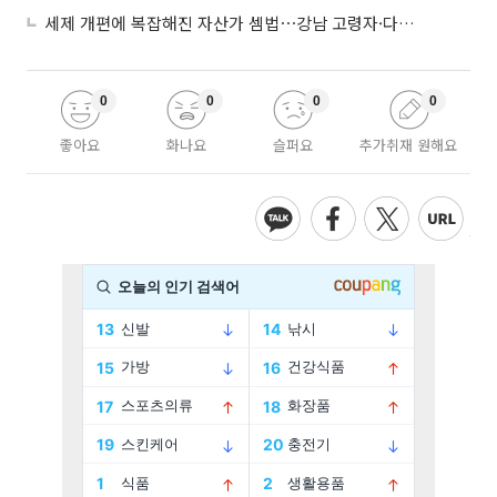
세제 개편에 복잡해진 자산가 셈법⋯강남 고령자·다주택자 ‘자산재편 고심’
0
0
0
0
좋아요
화나요
슬퍼요
추가취재 원해요