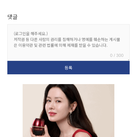
댓글
0 / 300