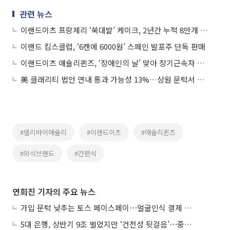
관련 뉴스
이랜드이츠 프랑제리 ‘쑥대밭’ 케이크, 2년간 누적 8만개 팔려
이랜드 킴스클럽, ‘6캔에 6000원’ 스페인 발포주 단독 판매
이랜드이츠 애슐리퀸즈, ‘장애인의 날’ 맞아 장기근속자 포상·채용 38명↑
美 클래리티 법안 연내 통과 가능성 13%…상원 문턱서 제동
#델리바이애슐리
#이랜드이츠
#애슐리퀸즈
#외식브랜드
#간편식
연희진 기자의 주요 뉴스
가입 문턱 낮추는 토스 페이스페이⋯얼굴인식 결제 확산 속도낸다
5대 은행, 상반기 9조 벌었지만 ‘건전성 뒷걸음’⋯중기대출 문턱 높아지나