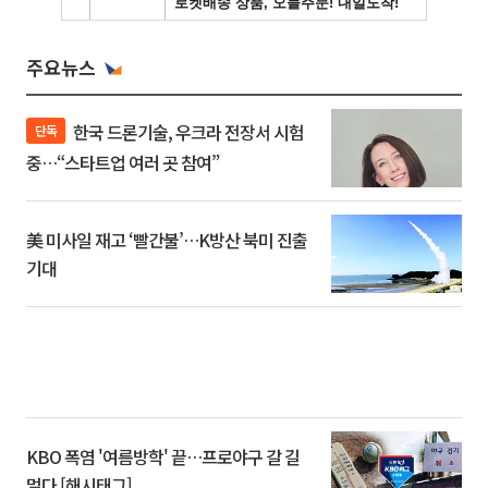
주요뉴스
한국 드론기술, 우크라 전장서 시험
단독
중…“스타트업 여러 곳 참여”
美 미사일 재고 ‘빨간불’…K방산 북미 진출
기대
KBO 폭염 '여름방학' 끝…프로야구 갈 길
멀다 [해시태그]