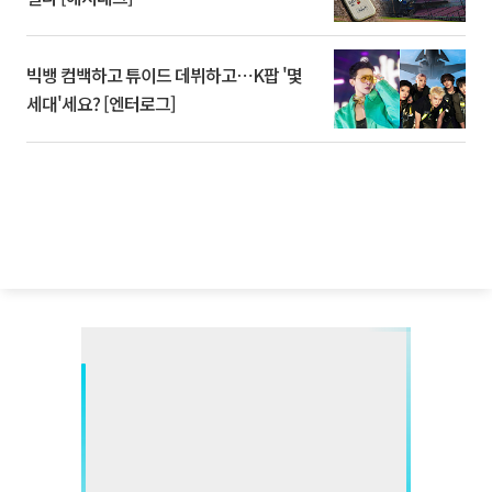
빅뱅 컴백하고 튜이드 데뷔하고⋯K팝 '몇
세대'세요? [엔터로그]