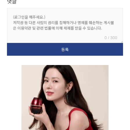
댓글
0 / 300