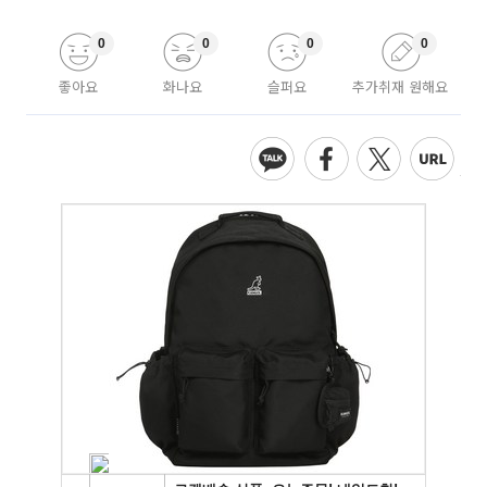
0
0
0
0
좋아요
화나요
슬퍼요
추가취재 원해요