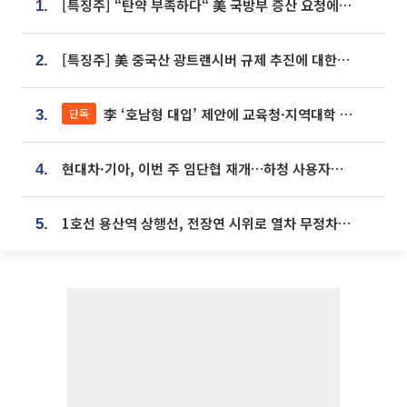
[특징주] “탄약 부족하다“ 美 국방부 증산 요청에⋯국내 방산주 급등세
1.
[특징주] 美 중국산 광트랜시버 규제 추진에 대한광통신 등 광통신株 강세
2.
李 ‘호남형 대입’ 제안에 교육청·지역대학 서·논술형 입시 연계 '착수'
단독
3.
현대차·기아, 이번 주 임단협 재개…하청 사용자성 재심도 ‘변수’
4.
1호선 용산역 상행선, 전장연 시위로 열차 무정차 운행
5.