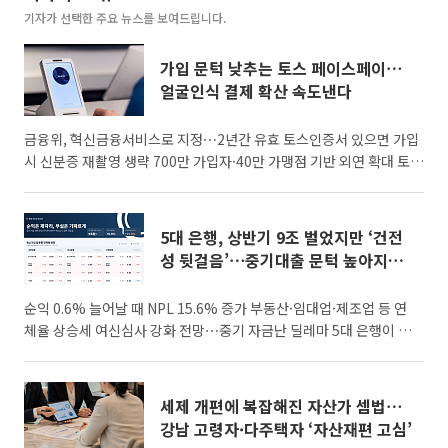
기자가 선택한 주요 뉴스를 보여드립니다.
가입 문턱 낮추는 토스 페이스페이⋯
얼굴인식 결제 확산 속도낸다
금융위, 혁신금융서비스로 지정⋯2년간 유효 토스인증서 있으면 가입
시 신분증 재촬영 생략 700만 가입자·40만 가맹점 기반 외연 확대 토
스의 얼굴인식 결제 서비스 ‘페이스페이’ 가입 절차가 간소화된다. 누적
가입자가 700만 명을 넘어선 가운데 가입 과정의 번거로움을 줄여 오
프라인 결제 시장 확장에 속도를 낼 전망이다. 6일 금융권에 따르면 금
5대 은행, 상반기 9조 벌었지만 ‘건전
융위원회는 지난달 31일 토스인증서를 활용한 페이스페이 간편 실명
성 뒷걸음’⋯중기대출 문턱 높아지나
확인 서비스를 혁신금융서비스로 지정했다. 이에 따라 최근 1년 이내
[은행권 '10조 부실' 경고등]
발급하거나 갱신한 토스인증서를 보유했다면, 페이스페이 가
순익 0.6% 늘어날 때 NPL 15.6% 증가 부동산·임대업·제조업 등 연
체율 상승세 여신심사 강화 전망⋯중기 자금난 딜레마 5대 은행이 올해
상반기 9조원이 넘는 순이익을 거뒀지만 고정이하여신(NPL)이 늘며
자산건전성은 뒷걸음질쳤다. 기업대출 확대 속에 중소기업 연체 부담
도 커지면서 은행권은 자금 공급과 부실 억제라는 과제를 동시에 안게
세제 개편에 복잡해진 자산가 셈법⋯
됐다. 하반기 건전성 관리가 강화되면 중소기업과 자영업자의 자금 조
강남 고령자·다주택자 ‘자산재편 고심’
달 여건이 악화할 수 있다는 우려도 나온다. 5일 금융권에 따르면 5대