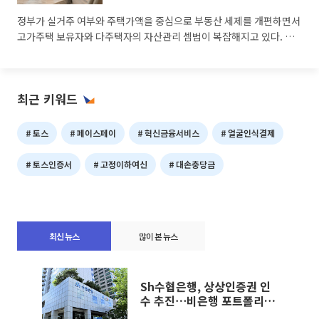
은행(KB국민·신한·하나·우리·NH농협)의 상반기 순
정부가 실거주 여부와 주택가액을 중심으로 부동산 세제를 개편하면서
고가주택 보유자와 다주택자의 자산관리 셈법이 복잡해지고 있다. 아
직 구체적인 문의는 많지 않지만, 은행권에서는 연말부터 매도·증여·
갈아타기 관련 상담이 본격적으로 늘어날 것으로 내다봤다. 이번 개편
으로 주택 교체 주기가 빨라질 수 있다는 가능성도 제기됐다. 4일 금융
최근 키워드
권에 따르면 주요 은행 PB들은 이번 세제개편안으로 강남권 등 초고가
주택을 장기간 보유한 고령층과 다주택자가 가장 큰 영향을 받을 것으
로 예상했다. 개편안 발표 직후이고 아직 정부안 단계로 구체적인 고객
토스
페이스페이
혁신금융서비스
얼굴인식결제
토스인증서
고정이하여신
대손충당금
최신 뉴스
많이 본 뉴스
Sh수협은행, 상상인증권 인
수 추진⋯비은행 포트폴리오
확대 속도