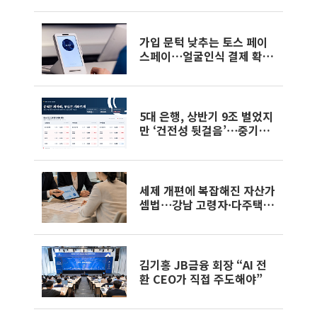
가입 문턱 낮추는 토스 페이
스페이⋯얼굴인식 결제 확산
속도낸다
5대 은행, 상반기 9조 벌었지
만 ‘건전성 뒷걸음’⋯중기대
출 문턱 높아지나 [은행권
'10조 부실' 경고등]
세제 개편에 복잡해진 자산가
셈법⋯강남 고령자·다주택
자 ‘자산재편 고심’
김기홍 JB금융 회장 “AI 전
환 CEO가 직접 주도해야”