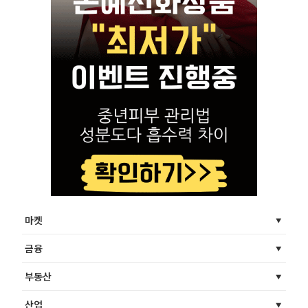
마켓
금융
부동산
산업