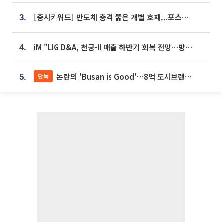
[증시키워드] 반도체 충격 뚫은 개별 호재...포스코퓨처엠·에코프로·한화솔루션 '눈길'
3.
iM "LIG D&A, 천궁-II 매출 하반기 회복 전망…방산 톱픽 유지"
4.
논란의 'Busan is Good'…8억 도시브랜드, 용산 대통령실 CI 업체가 수행
단독
5.