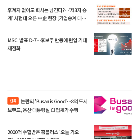
후계자 없어도 회사는 남긴다?…‘제3자 승
계’ 시험대 오른 中企 현장 [기업승계 대전
환]
MSCI 발표 D-7…후보주 반등에 편입 기대
재점화
논란의 'Busan is Good'…8억 도시
단독
브랜드, 용산 대통령실 CI 업체가 수행
2000억 수혈받은 홈플러스 ‘오늘 가오