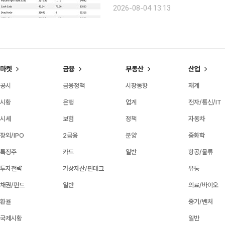
Courtyard.io는 현재 바닥가 0.46
2026-08-04 13:13
거래량 18만3576달러를 기록하며 
마켓
금융
부동산
산업
공시
금융정책
시장동향
재계
시황
은행
업계
전자/통신/IT
시세
보험
정책
자동차
장외/IPO
2금융
분양
중화학
특징주
카드
일반
항공/물류
투자전략
가상자산/핀테크
유통
채권/펀드
일반
의료/바이오
환율
중기/벤처
국제시황
일반