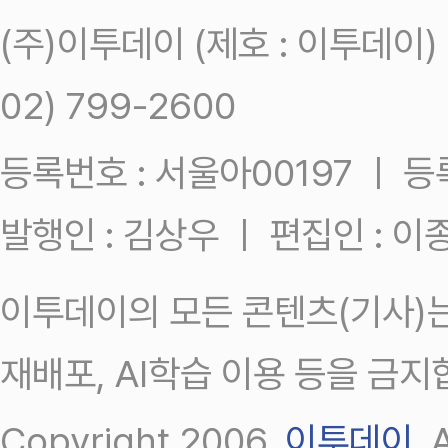
(주)이투데이 (제호 : 이투데이
02) 799-2600
등록번호 : 서울아00197 ㅣ 등록일
발행인 : 김상우 ㅣ 편집인 : 
이투데이의 모든 콘텐츠(기사)는
재배포, AI학습 이용 등을 금지
Copyright 2006.
이투데이
.