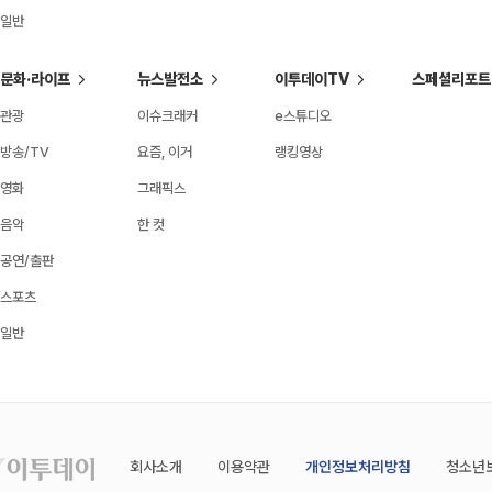
일반
문화·라이프
뉴스발전소
이투데이TV
스페셜리포트
관광
이슈크래커
e스튜디오
방송/TV
요즘, 이거
랭킹영상
영화
그래픽스
음악
한 컷
공연/출판
스포츠
일반
회사소개
이용약관
개인정보처리방침
청소년