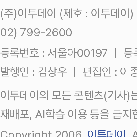
(주)이투데이 (제호 : 이투데이
02) 799-2600
등록번호 : 서울아00197 ㅣ 등록일
발행인 : 김상우 ㅣ 편집인 : 
이투데이의 모든 콘텐츠(기사)는
재배포, AI학습 이용 등을 금지
Copyright 2006.
이투데이
.