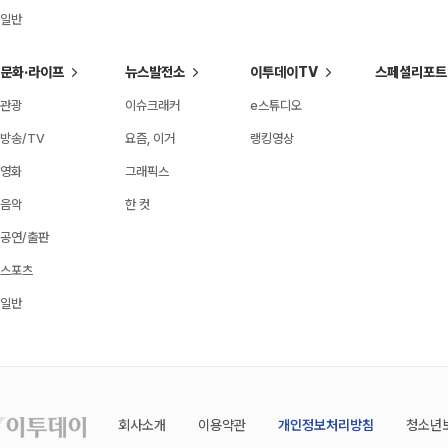
일반
문화·라이프
뉴스발전소
이투데이TV
스페셜리포트
관광
이슈크래커
e스튜디오
방송/TV
요즘, 이거
랭킹영상
영화
그래픽스
음악
한 컷
공연/출판
스포츠
일반
회사소개
이용약관
개인정보처리방침
청소년