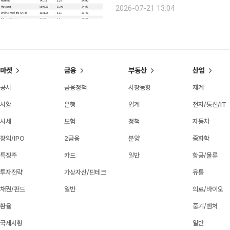
Courtyard.io는 현재 바닥가 0.44
2026-07-21 13:04
거래량 17만1757달러를 기록하며 바
마켓
금융
부동산
산업
공시
금융정책
시장동향
재계
시황
은행
업계
전자/통신/IT
시세
보험
정책
자동차
장외/IPO
2금융
분양
중화학
특징주
카드
일반
항공/물류
투자전략
가상자산/핀테크
유통
채권/펀드
일반
의료/바이오
환율
중기/벤처
국제시황
일반