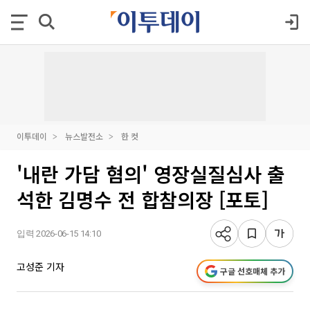
이투데이
뉴스발전소
한 컷
'내란 가담 혐의' 영장실질심사 출
석한 김명수 전 합참의장 [포토]
입력 2026-06-15 14:10
고성준 기자
구글 선호매체 추가