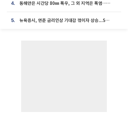
동해안은 시간당 80㎜ 폭우, 그 외 지역은 폭염…‘극과 극 날씨’
4.
뉴욕증시, 연준 금리인상 기대감 꺾이자 상승...S&P500 사상 최고치 [종합]
5.