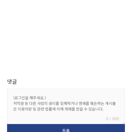
댓글
0 / 300