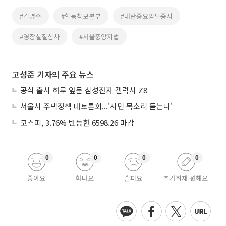
#김명수
#합동참모본부
#내란중요임무종사
#영장실질심사
#서울중앙지법
고성준 기자의 주요 뉴스
공식 출시 하루 앞둔 삼성전자 갤럭시 Z8
서울시 주택정책 대토론회...'시민 목소리 듣는다'
코스피, 3.76% 반등한 6598.26 마감
0
0
0
0
좋아요
화나요
슬퍼요
추가취재 원해요