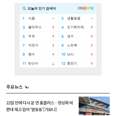
주요뉴스
22일 만에 다시 문 연 홈플러스…정상화 바
쁜데 재고 없어 ‘발동동’[가보니]