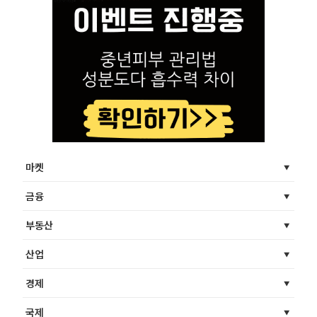
마켓
금융
부동산
산업
경제
국제