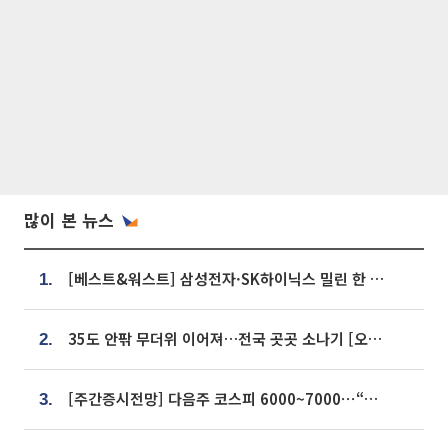
많이 본 뉴스
[베스트&워스트] 삼성전자·SK하이닉스 밀린 한 주…상상인증권은 85% 급등
1.
35도 안팎 무더위 이어져…전국 곳곳 소나기 [오늘 날씨]
2.
[주간증시전망] 다음주 코스피 6000~7000⋯“外人 수급은 정책이 변수”
3.