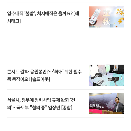
입추매직 '불발', 처서매직은 올까요? [해
시태그]
콘서트 갈 때 응원봉만?⋯'최애' 위한 필수
품 등장이오! [솔드아웃]
서울시, 정부에 정비사업 규제 완화 '건
의'⋯국토부 "협의 중" 입장만 [종합]