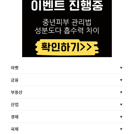
마켓
금융
부동산
산업
경제
국제