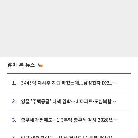
많이 본 뉴스
3445억 자사주 지급 마쳤는데...삼성전자 DX노조, 뒤늦은 '떼쓰기 집회'
1.
영끌 '주택공급' 대책 임박⋯비아파트·도심복합까지 총동원
2.
종부세 개편에도…1·3주택 종부세 격차 2028년부터 확대
3.