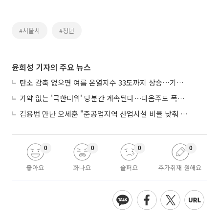
#서울시
#청년
윤희성 기자의 주요 뉴스
탄소 감축 없으면 여름 온열지수 33도까지 상승⋯기상청, 2100년 미래전망
기약 없는 '극한더위' 당분간 계속된다⋯다음주도 폭염·열대야 지속
김용범 만난 오세훈 "준공업지역 산업시설 비율 낮춰 공급 늘려야"
0
0
0
0
좋아요
화나요
슬퍼요
추가취재 원해요