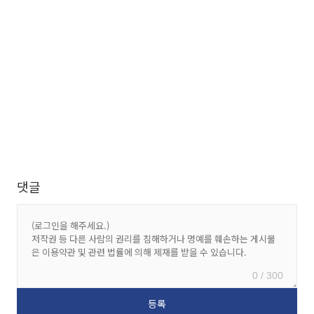
댓글
0 / 300