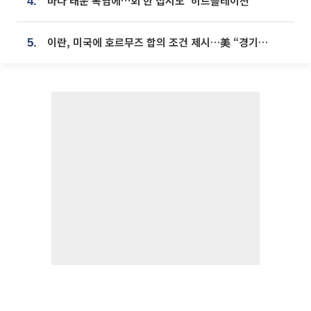
바다 태운 폭염에…회 한 접시도 ‘히트플레이션’
4.
이란, 미국에 호르무즈 합의 조건 제시…美 “경기 아직 안 끝나” [종합]
5.