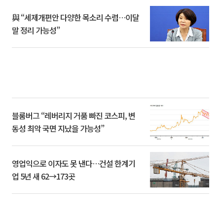
與 “세제개편안 다양한 목소리 수렴…이달
말 정리 가능성”
블룸버그 “레버리지 거품 빠진 코스피, 변
동성 최악 국면 지났을 가능성”
영업익으로 이자도 못 낸다…건설 한계기
업 5년 새 62→173곳