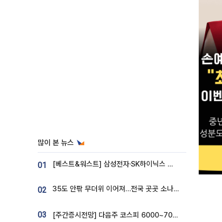
많이 본 뉴스
[베스트&워스트] 삼성전자·SK하이닉스 밀린 한 주…상상인증권은 85% 급등
01
35도 안팎 무더위 이어져…전국 곳곳 소나기 [오늘 날씨]
02
03
[주간증시전망] 다음주 코스피 6000~7000⋯“外人 수급은 정책이 변수”