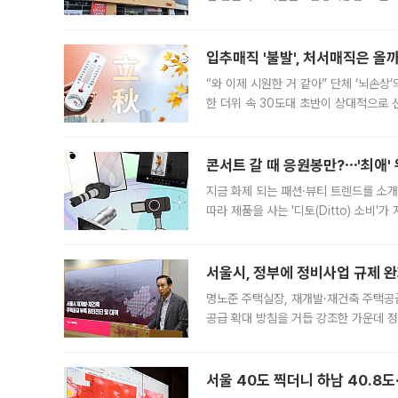
우유, 과일 같은 신선식품이 차근차근 자
입추매직 '불발', 처서매직은 올
“와 이제 시원한 거 같아” 단체 ‘뇌손상
한 더위 속 30도대 초반이 상대적으로
지역에 있었습니다. 7월 말에는 서풍과
콘서트 갈 때 응원봉만?⋯'최애'
지금 화제 되는 패션·뷰티 트렌드를 소개
따라 제품을 사는 '디토(Ditto) 소비
어디일까요? 아이돌 콘서트 시작을 기다
서울시, 정부에 정비사업 규제 완화
명노준 주택실장, 재개발·재건축 주택공
공급 확대 방침을 거듭 강조한 가운데 정
면 반박하고 나섰다. 명노준 서울시 주택
서울 40도 찍더니 하남 40.8도