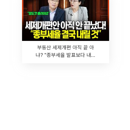
부동산 세제개편 아직 끝 아
냐? "종부세율 발표보다 내릴
것" 장기거주·양도세 전망 I 집
땅지성 I 김인만, 진미윤