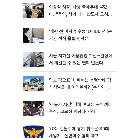
이상일 시장, 다낭 국제무대 올랐
다…"용인, 세계 최대 반도체 도시
된다"
'개편 전 마지막 수능' D-100⋯남은
기간 성적 올릴 전략은
서울 지하철 이용환경 개선⋯일상에
서 체감할 수 있는 변화 만든다
학교 혐오표현, 피해는 분명한데 형
사처벌은 왜 어려울까? [수사와 재
판]
'장윤기 사건' 피해 여고생 구하려다
중상…고교생 의상자 지정
70대 건물주에 흉기 휘두른 30대
세입자…살인미수 혐의 체포