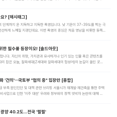
리를 잡기 시작했지만, 매장 곳곳엔 여전히 텅 빈 매대가 먼저 눈에 들어왔
까요? [해시태그]
’의 단계까지 온 지독하고 지독한 폭염입니다. 낮 기온이 37~39도를 찍는 극
 선선하게 느껴질 지경인데요. 이번 폭염의 중심은 처음 영남을 비롯한 동쪽
 북서풍이 산맥을 넘어 영남 쪽으로 내려오면서 뜨겁고 건조해졌는데요.
 위한 필수품 등장이오! [솔드아웃]
합니다. 자신의 취향, 가치관과 유사하거나 인기 있는 인물 혹은 콘텐츠를
'가 자리 잡은 오늘, 잘파세대(Z세대와 알파세대의 합성어)의 눈길이 쏠린 곳은
리는 공연장. 응원봉만큼이나 눈에 띄는 게 있습니다. 공연이 시작되기
 '건의'⋯국토부 "협의 중" 입장만 [종합]
급 부족 원인진단 및 대책 관련 브리핑 서울시가 재개발·재건축을 통한 주택
비사업으로 인한 '이주 대란' 우려와 정부와의 정책 엇박자 논란에 대해 정
실장은 2031년까지 31만 가구 착공 목표에 차질이 없다는 입장이나,
·광양 40.2도…전국 '펄펄'