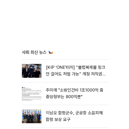
사회 최신 뉴스
[K·IP ‘ONE’터치] “불법복제물 링크
만 걸어도 처벌 가능” 개정 저작권
법 어떻게 바뀌었나
추미애 "소방인건비 1조1000억 중
중앙정부는 800억뿐"
이남오 함평군수, 군공항 소음피해
함평 보상 요구