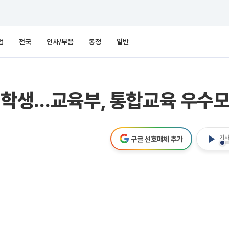
업
전국
인사/부음
동정
일반
경학생…교육부, 통합교육 우수
기사
구글 선호매체 추가