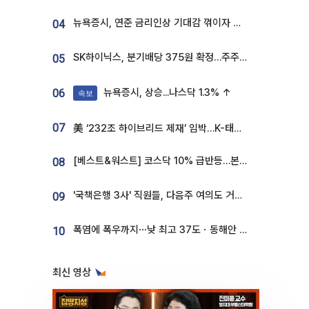
뉴욕증시, 연준 금리인상 기대감 꺾이자 상승...S&P500 사상 최고치 [종합]
04
SK하이닉스, 분기배당 375원 확정…주주환원책 9월로 앞당겨 발표
05
뉴욕증시, 상승...나스닥 1.3% ↑
06
속보
07
美 ‘232조 하이브리드 제재’ 임박…K-태양광, 불확실성 털고 날개 다나
[베스트&워스트] 코스닥 10% 급반등…본느, 최대주주 변경 기대에 270% 폭등
08
'국책은행 3사' 직원들, 다음주 여의도 거리 나서는 까닭은
09
폭염에 폭우까지⋯낮 최고 37도ㆍ동해안 강한 비 [날씨]
10
최신 영상