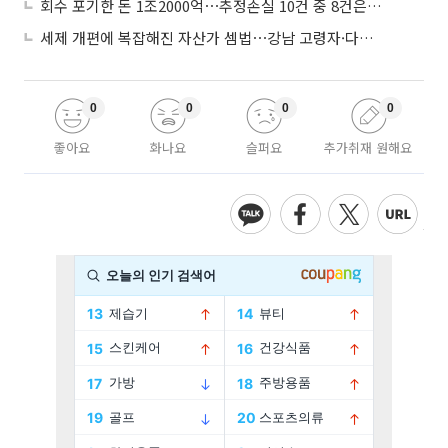
회수 포기한 돈 1조2000억⋯추정손실 10건 중 8건은 기업대출
세제 개편에 복잡해진 자산가 셈법⋯강남 고령자·다주택자 ‘자산재편 고심’
0
0
0
0
좋아요
화나요
슬퍼요
추가취재 원해요