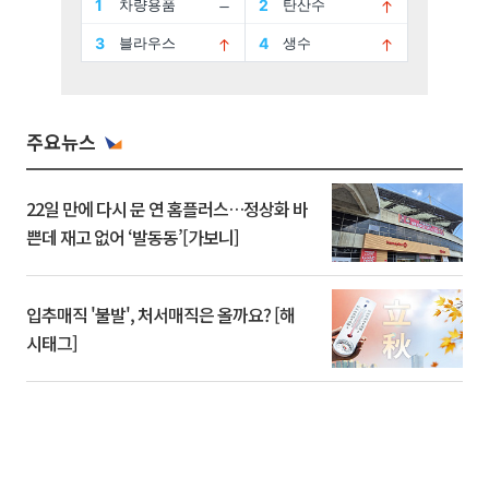
주요뉴스
22일 만에 다시 문 연 홈플러스…정상화 바
쁜데 재고 없어 ‘발동동’[가보니]
입추매직 '불발', 처서매직은 올까요? [해
시태그]