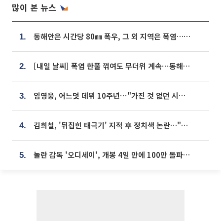
많이 본 뉴스
동해안은 시간당 80㎜ 폭우, 그 외 지역은 폭염…‘극과 극 날씨’
1.
[내일 날씨] 폭염 한풀 꺾여도 무더위 계속⋯동해안 이틀 연속 비
2.
임영웅, 어느덧 데뷔 10주년⋯"가진 것 없던 시절, 내 앞엔 20명의 팬뿐"
3.
김희철, '뒤집힌 태극기' 지적 후 정치색 논란…"좌우 떠나 우리나라 국기"
4.
놀란 감독 '오디세이', 개봉 4일 만에 100만 돌파⋯'왕사남' 보다 빠르다
5.