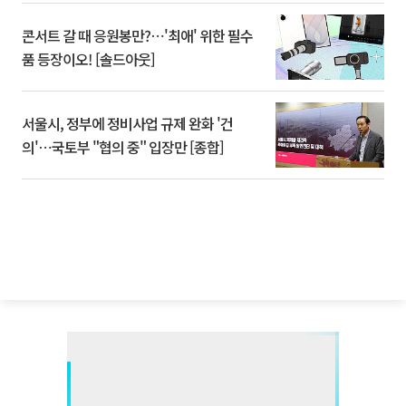
콘서트 갈 때 응원봉만?⋯'최애' 위한 필수
품 등장이오! [솔드아웃]
서울시, 정부에 정비사업 규제 완화 '건
의'⋯국토부 "협의 중" 입장만 [종합]