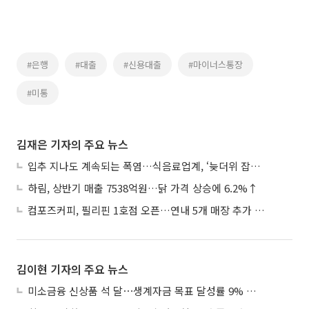
#은행
#대출
#신용대출
#마이너스통장
#미통
김재은 기자의 주요 뉴스
입추 지나도 계속되는 폭염…식음료업계, ‘늦더위 잡기’ 전력 투구
하림, 상반기 매출 7538억원…닭 가격 상승에 6.2%↑
컴포즈커피, 필리핀 1호점 오픈…연내 5개 매장 추가 출점
김이현 기자의 주요 뉴스
미소금융 신상품 석 달⋯생계자금 목표 달성률 9% 그쳐