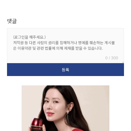
댓글
0 / 300