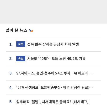
많이 본 뉴스
전북 완주 삼례읍 공장서 화재 발생
속보
1.
서울도 '40도'…오늘 노원 40.2도 기록
속보
2.
SK하이닉스, 용인·청주에 54조 투자…AI 메모리 생산기지 키운다
3.
'2TV 생생정보' 오늘방송맛집- 배우 강성진 단골! 쌀국수ㆍ푸팟퐁 커리 맛집 '블○○○'
4.
입추매직 '불발', 처서매직은 올까요? [해시태그]
5.