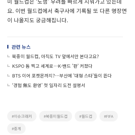
미 월드컵은 ‘노잼’ 우려를 빠르게 지워가고 있는데
요. 이번 월드컵에서 축구사에 기록될 또 다른 명장면
이 나올지도 궁금해집니다.
관련 뉴스
북중미 월드컵, 아직도 TV 앞에서만 본다고요?
KSPO 돔 찍고 세계로⋯K-밴드 '판' 커졌다
BTS 이어 포켓몬까지?⋯부산에 '대형 스타'들이 뜬다
‘경험 無도 환영’ 첫 일자리 도전 설명서
#이슈크래커
#북중미월드컵
#월드컵
#FIFA
#중계