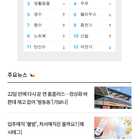
주요뉴스
22일 만에 다시 문 연 홈플러스…정상화 바
쁜데 재고 없어 ‘발동동’[가보니]
입추매직 '불발', 처서매직은 올까요? [해
시태그]