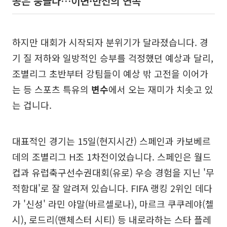
공은 둥글다…이변·반전의 연속
하지만 대회가 시작되자 분위기가 달라졌습니다. 경
기 질 저하와 일방적인 승부를 걱정했던 예상과 달리,
조별리그 초반부터 강팀들이 예상 밖 고전을 이어가
는 등 스포츠 특유의
변수
에서 오는 재미가 치솟고 있
는 겁니다.
대표적인 경기는 15일(현지시간) 스페인과 카보베르
데의 조별리그 H조 1차전이었습니다. 스페인은 월드
컵과 유럽축구선수권대회(유로) 우승 경험을 지닌 '무
적함대'로 잘 알려져 있습니다. FIFA 랭킹 2위인 데다
가 '신성' 라민 야말(바르셀로나), 마르크 쿠쿠레야(첼
시), 로드리(맨체스터 시티) 등 내로라하는 스타 플레