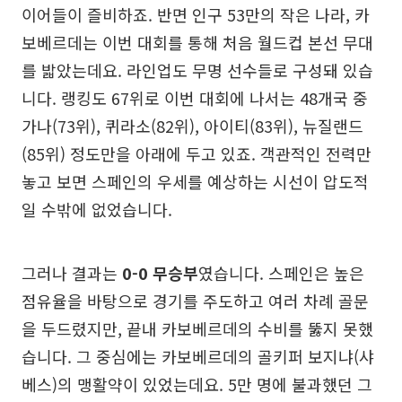
이어들이 즐비하죠. 반면 인구 53만의 작은 나라, 카
보베르데는 이번 대회를 통해 처음 월드컵 본선 무대
를 밟았는데요. 라인업도 무명 선수들로 구성돼 있습
니다. 랭킹도 67위로 이번 대회에 나서는 48개국 중
가나(73위), 퀴라소(82위), 아이티(83위), 뉴질랜드
(85위) 정도만을 아래에 두고 있죠. 객관적인 전력만
놓고 보면 스페인의 우세를 예상하는 시선이 압도적
일 수밖에 없었습니다.
그러나 결과는
0-0 무승부
였습니다. 스페인은 높은
점유율을 바탕으로 경기를 주도하고 여러 차례 골문
을 두드렸지만, 끝내 카보베르데의 수비를 뚫지 못했
습니다. 그 중심에는 카보베르데의 골키퍼 보지냐(샤
베스)의 맹활약이 있었는데요. 5만 명에 불과했던 그