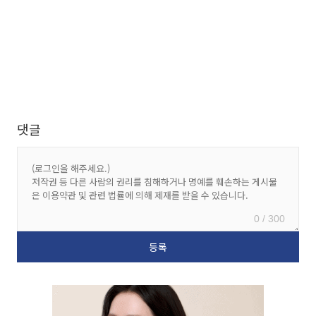
댓글
0 / 300