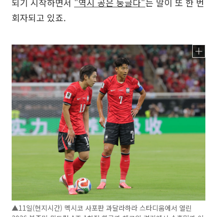
되기 시작하면서
"역시 공은 둥글다"
는 말이 또 한 번
회자되고 있죠.
▲11일(현지시간) 멕시코 사포판 과달라하라 스타디움에서 열린