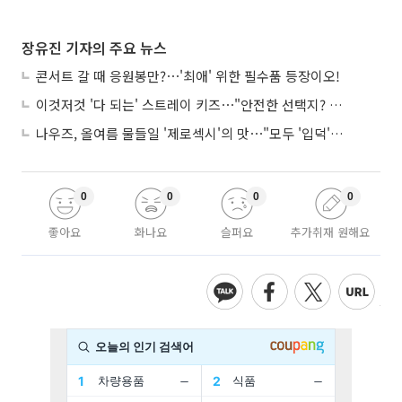
장유진 기자의 주요 뉴스
콘서트 갈 때 응원봉만?⋯'최애' 위한 필수품 등장이오!
이것저것 '다 되는' 스트레이 키즈⋯"안전한 선택지? 도전이 재밌죠"
나우즈, 올여름 물들일 '제로섹시'의 맛⋯"모두 '입덕'시킬 것"
0
0
0
0
좋아요
화나요
슬퍼요
추가취재 원해요