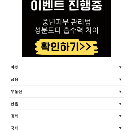
마켓
금융
부동산
산업
경제
국제