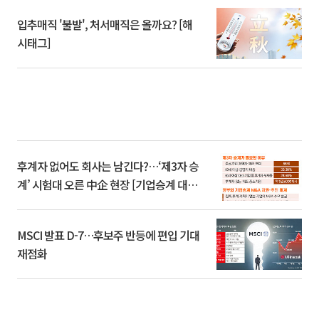
입추매직 '불발', 처서매직은 올까요? [해
시태그]
후계자 없어도 회사는 남긴다?…‘제3자 승
계’ 시험대 오른 中企 현장 [기업승계 대전
환]
MSCI 발표 D-7…후보주 반등에 편입 기대
재점화