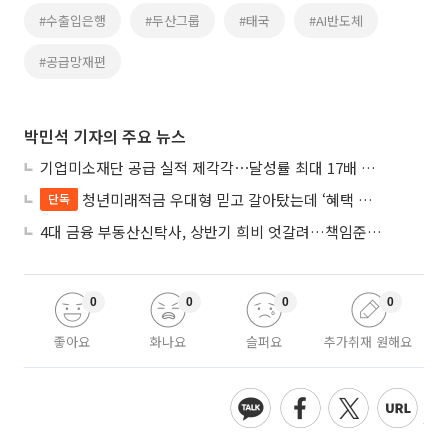
#수출입은행
#두산그룹
#태국
#AI반도체
#공급망재편
박민석 기자의 주요 뉴스
기업미소재단 공급 실적 제각각⋯달성률 최대 17배 차이
청년미래적금 우대형 믿고 갈아탔는데 ‘혜택 반토막’…심사 오류에 가입자 혼선
단독
4대 금융 부동산신탁사, 상반기 희비 엇갈려…책임준공 손실 반영 시점이 갈랐다
0
0
0
0
좋아요
화나요
슬퍼요
추가취재 원해요