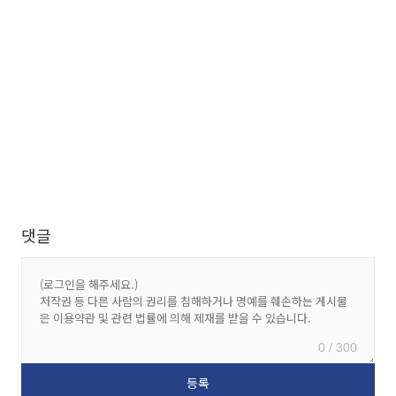
댓글
0 / 300