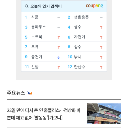
주요뉴스
22일 만에 다시 문 연 홈플러스…정상화 바
쁜데 재고 없어 ‘발동동’[가보니]