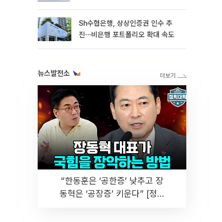
Sh수협은행, 상상인증권 인수 추
진⋯비은행 포트폴리오 확대 속도
뉴스발전소
“한동훈은 ‘공한증’ 낮추고 장
동혁은 ‘공장증’ 키운다” [정치
대학]