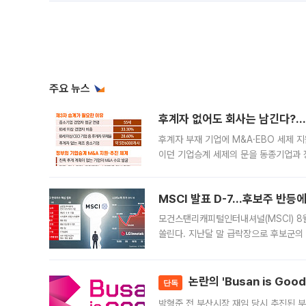
주요 뉴스
후계자 없어도 회사는 남긴다?…‘
후계자 부재 기업에 M&A·EBO 세제 
이던 기업승계 세제의 문을 동종기업과 
대신 M&A나 임직원 인수(EBO)를 통
늘
MSCI 발표 D-7…후보주 반등
모건스탠리캐피털인터내셔널(MSCI) 8
쏠린다. 지난달 말 급락장으로 후보군의
가능성과 지수 추종 자금 유입 기대가 
논란의 'Busan is Go
단독
박형준 전 부산시장 재임 당시 추진된 부산