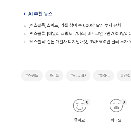
AI 추천 뉴스
[넥스블록]스퀴드, 리플 참여 속 600만 달러 투자 유치
[넥스블록][데일리 크립토 무버스] 비트코인 7만7000달러
[넥스블록]캔톤 개발사 디지털애셋, 3억5500만 달러 투자 
#스퀴드
#리플
#RLUSD
#XRPL
#안
0
0
좋아요
화나요