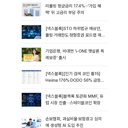
리볼빙 평균금리 17.4%⋯‘가입 혜
택’ 뒤 고금리 부담 주의
[넥스블록]STO 하위법규 예상안,
풀링·거래한도·정형증권 로드맵 제
시
기업은행, 비대면 ‘i-ONE 햇살론 특
례보증’ 출시
[넥스블록][인기 검색 코인 톱15]
Heima 176%·DODO 56% 급등…
대형주 속 고변동 알트 부각
[넥스블록]블랙록 토큰화 MMF, 유
럽 시장 진출∙∙∙스테이블코인 확장
손보협회, 과실비율·보험광고 심의
에 생성형 AI 도입 추진