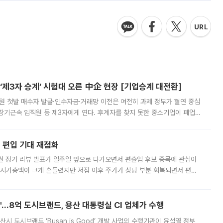
제3자 승계’ 시험대 오른 中企 현장 [기업승계 대전환]
지원 첫발 매수자 발굴·인수자금·거래망 이전은 여전히 과제 정부가 혈연 중심
장기근속 임직원 등 제3자에게 연다. 후계자를 찾지 못한 중소기업이 폐업
해 기술과 일자리를 남기도록 하겠다는 취지다. 다만 세금 감면만으로 거래를
에 편입 기대 재점화
월 정기 리뷰 발표가 일주일 앞으로 다가오면서 편출입 후보 종목에 관심이
 시가총액이 크게 흔들렸지만 저점 이후 주가가 상당 부분 회복되면서 편입
다시 부각되고 있다. 7일 금융투자업계에 따르면 MSCI는 한국시간으로 오는
od'…8억 도시브랜드, 용산 대통령실 CI 업체가 수행
시 도시브랜드 ‘Busan is Good’ 개발 사업의 수행기관이 윤석열 정부