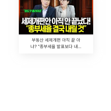
부동산 세제개편 아직 끝 아
냐? "종부세율 발표보다 내릴
것" 장기거주·양도세 전망 I 집
땅지성 I 김인만, 진미윤