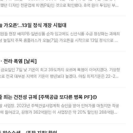
여했던 디자인 전문업체 피앤(P&)인 것으로 확인됐다. 8억 원이 투입된 부산
 부족과 디자인 정체성 논란에 휩싸였던 만큼, 사업 선정 과정과 결과물에
 가오픈’...13일 정식 개장 시험대
.직원들 현장 배치PB·일반상품 순차 입고에도 신선식품 수급 정상화는 과제최
 높일지 주목 홈플러스가 오늘(7일) 가오픈을 시작으로 13일 정식으로 재
직원들이 현장 배치되고, PB 상품과 함께 일반 상품 납품도 순차적으로 진행
ㆍ전라 폭염 [날씨]
 금요일인 7일 낮 기온이 최고 39도까지 오르며 폭염이 이어지겠다. 기상청
로 전국 대부분 지역의 기온이 평년보다 높겠다. 아침 최저기온은 22~27
 대부분 지역에 폭염특보가 발효된 가운데 최고체감온도는 35도 안팎까지 올라
줄 죄는 건전성 규제 [주택공급 또다른 병목 PF]①
발 사업장. 2023년 주택건설사업계획 승인을 받아 인허가를 마쳤지만 착공
에 들어갔고, 감정가 362억원인 이 사업장은 약 20% 할인된 288억원에
 현재는 4차 공매를 위한 조건 협의가 진행 중이다. 수도권의 주요 주거 배