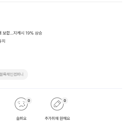
대 보합…지캐시 19% 상승
유치
랩블록체인컴퍼니
0
0
슬퍼요
추가취재 원해요