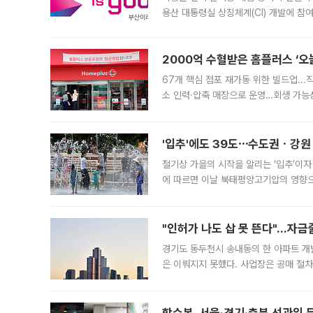
용산 대통령실 상징체계(CI) 개발에 참
도시브랜드 사업이 공개 이후 시민 공감
2000억 수혈받은 홈플러스 ‘오늘
67개 핵심 점포 재가동 위한 빌드업..
소 인력·압축 매장으로 운영…회생 가능성
영업을 시작한다. 핵심 점포 67개에는 
'입추'에도 39도⋯수도권ㆍ강원
절기상 가을의 시작을 알리는 ‘입추’이자
에 따르면 이날 북태평양고기압의 영향으
도, 낮 최고기온은 31~39도로, 전국
"인허가 나도 삽 못 뜬다"…자금
경기도 동두천시 송내동의 한 아파트 개
은 이뤄지지 못했다. 사업장은 공매 절차
3차 공매까지 진행됐으나 모두 유찰됐다.
후