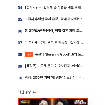
[증시키워드] 반도체 충격 뚫은 개별 호재...포스코퓨처엠·에코프로·한화솔루션 '눈길'
04
고점서 후퇴한 국제 금값…국내 금시세는?
05
톰 홀랜드♥젠데이아, 비밀 결혼 파티 포착⋯호텔 대관비만 9억
06
‘나솔사계’ 국화, 결별 후 재등장⋯첫인상 투표 휩쓸고 ‘인기녀’ 등극
07
논란의 'Busan is Good'…8억 도시브랜드, 용산 대통령실 CI 업체가 수행
08
단독
[특징주] 반도체 온기 탄 2차전지...삼성SDI, 장 초반 7% 넘게 껑충
09
빅뱅, 20주년 기념 '새 뱅봉' 선보인다⋯콘서트 앞두고 팝업 개최
10
최신 영상