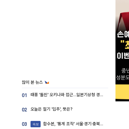
많이 본 뉴스
태풍 '돌핀' 오키나와 접근…일본기상청 경로 업데이트
01
오늘은 절기 '입추', 뜻은?
02
합수본, '통계 조작' 서울·경기·충북 선관위 등 추가 압수수색
03
속보