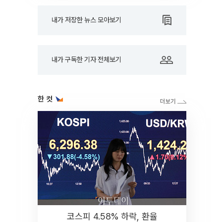
내가 저장한 뉴스 모아보기
내가 구독한 기자 전체보기
한 컷
코스피 4.58% 하락, 환율