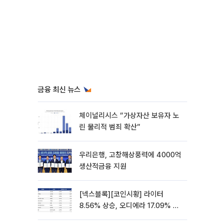
금융 최신 뉴스
체이널리시스 “가상자산 보유자 노
린 물리적 범죄 확산”
우리은행, 고창해상풍력에 4000억
생산적금융 지원
[넥스블록][코인시황] 라이터
8.56% 상승, 오디에라 17.09% 하
락