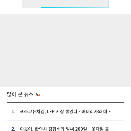
많이 본 뉴스
포스코퓨처엠, LFP 시장 뚫었다…배터리사와 대규모 장기 공급 합의
1.
아옳이, 한의사 김형배와 벌써 200일⋯꽃다발 들고 "프러포즈 아냐"
2.