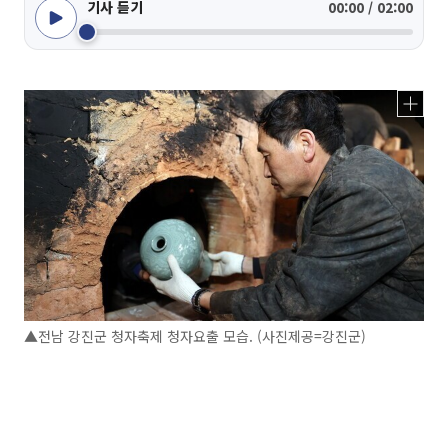
기사 듣기
00:00 / 02:00
▲전남 강진군 청자축제 청자요출 모습. (사진제공=강진군)