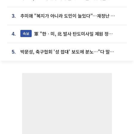
추미애 "복지가 아니라 도민이 늘었다"…재정난 책임론 정면돌파
3.
軍 "한ㆍ미, 北 발사 탄도미사일 제원 정밀분석 중"
속보
4.
박문성, 축구협회 '성 접대' 보도에 분노…"다 말아먹으려고 작정했나"
5.