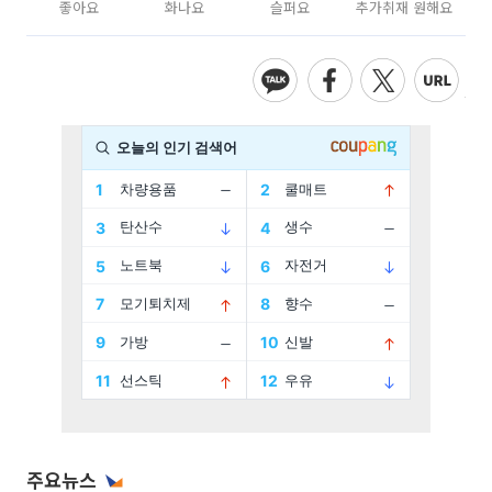
좋아요
화나요
슬퍼요
추가취재 원해요
주요뉴스