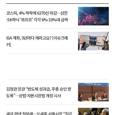
코스피, 4% 하락에 6270선 마감…삼전
·SK하닉 '와르르' 각각 6%·10%대 급락
ISA 계좌, 5년마다 깨라고요? [이슈크래
커]
김정관 장관 “반도체 성과급, 주총 승인 받
도록”…상법·자본시장법 개정 시사
세금 꺼낸 정부에…오세훈 서울시장 “집값