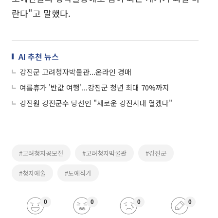
란다"고 말했다.
AI 추천 뉴스
강진군 고려청자박물관...온라인 경매
여름휴가 '반값 여행'...강진군 청년 최대 70%까지
강진원 강진군수 당선인 "새로운 강진시대 열겠다"
#고려청자공모전
#고려청자박물관
#강진군
#청자예술
#도예작가
0
0
0
0