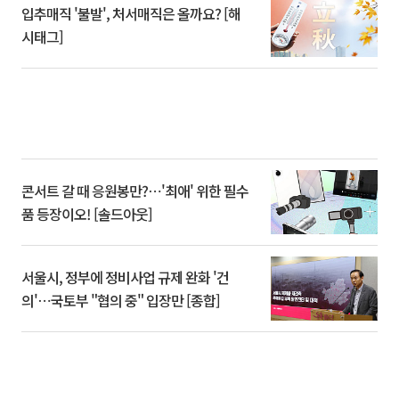
입추매직 '불발', 처서매직은 올까요? [해
시태그]
콘서트 갈 때 응원봉만?⋯'최애' 위한 필수
품 등장이오! [솔드아웃]
서울시, 정부에 정비사업 규제 완화 '건
의'⋯국토부 "협의 중" 입장만 [종합]