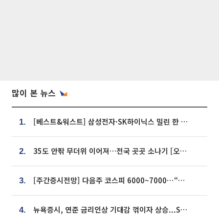
많이 본 뉴스
[베스트&워스트] 삼성전자·SK하이닉스 밀린 한 주…상상인증권은 85% 급등
1.
35도 안팎 무더위 이어져…전국 곳곳 소나기 [오늘 날씨]
2.
[주간증시전망] 다음주 코스피 6000~7000⋯“外人 수급은 정책이 변수”
3.
뉴욕증시, 연준 금리인상 기대감 꺾이자 상승...S&P500 사상 최고치 [종합]
4.