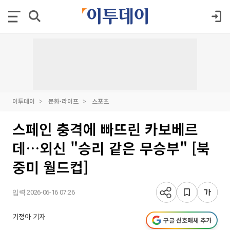
이투데이
문화·라이프
스포츠
스페인 충격에 빠뜨린 카보베르
데…외신 "승리 같은 무승부" [북
중미 월드컵]
입력 2026-06-16 07:26
기정아 기자
구글 선호매체 추가