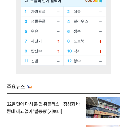
주요뉴스
22일 만에 다시 문 연 홈플러스…정상화 바
쁜데 재고 없어 ‘발동동’[가보니]