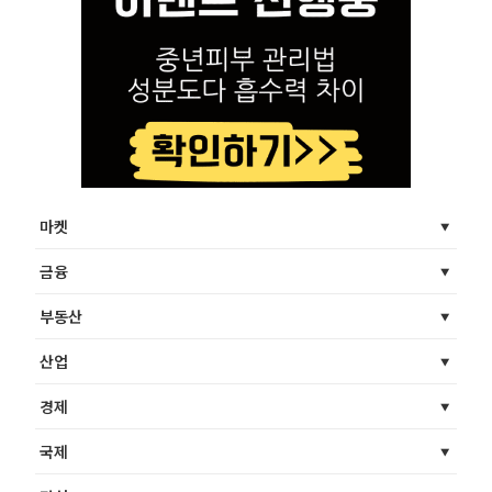
마켓
금융
부동산
산업
경제
국제