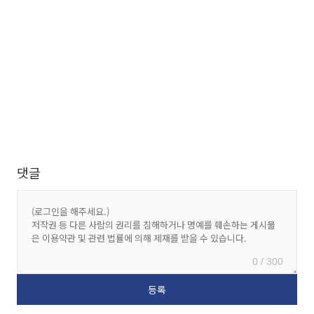
댓글
0 / 300