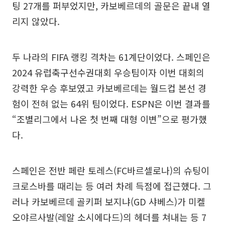
팅 27개를 퍼부었지만, 카보베르데의 골문은 끝내 열
리지 않았다.
두 나라의 FIFA 랭킹 격차는 61계단이었다. 스페인은
2024 유럽축구선수권대회 우승팀이자 이번 대회의
강력한 우승 후보였고 카보베르데는 월드컵 본선 경
험이 전혀 없는 64위 팀이었다. ESPN은 이번 결과를
“조별리그에서 나온 첫 번째 대형 이변”으로 평가했
다.
스페인은 전반 페란 토레스(FC바르셀로나)의 슈팅이
크로스바를 때리는 등 여러 차례 득점에 접근했다. 그
러나 카보베르데 골키퍼 보지냐(GD 샤베스)가 미켈
오야르사발(레알 소시에다드)의 헤더를 쳐내는 등 7