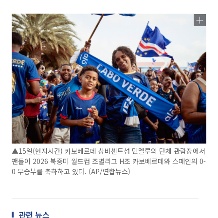
▲15일(현지시간) 카보베르데 상비센트섬 민델루의 단체 관람장에서
팬들이 2026 북중미 월드컵 조별리그 H조 카보베르데와 스페인의 0-
0 무승부를 축하하고 있다. (AP/연합뉴스)
관련 뉴스