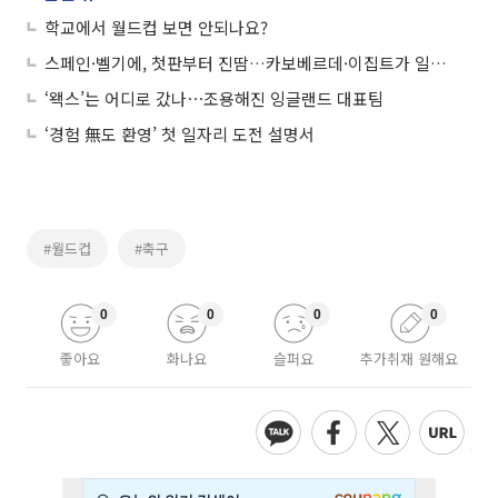
학교에서 월드컵 보면 안되나요?
스페인·벨기에, 첫판부터 진땀…카보베르데·이집트가 일으킨 이변
‘왝스’는 어디로 갔나⋯조용해진 잉글랜드 대표팀
‘경험 無도 환영’ 첫 일자리 도전 설명서
#월드컵
#축구
0
0
0
0
좋아요
화나요
슬퍼요
추가취재 원해요