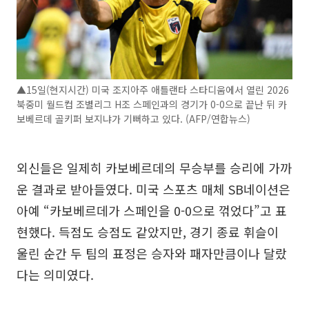
▲15일(현지시간) 미국 조지아주 애틀랜타 스타디움에서 열린 2026
북중미 월드컵 조별리그 H조 스페인과의 경기가 0-0으로 끝난 뒤 카
보베르데 골키퍼 보지냐가 기뻐하고 있다. (AFP/연합뉴스)
외신들은 일제히 카보베르데의 무승부를 승리에 가까
운 결과로 받아들였다. 미국 스포츠 매체 SB네이션은
아예 “카보베르데가 스페인을 0-0으로 꺾었다”고 표
현했다. 득점도 승점도 같았지만, 경기 종료 휘슬이
울린 순간 두 팀의 표정은 승자와 패자만큼이나 달랐
다는 의미였다.