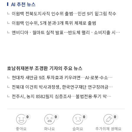
AI 추천 뉴스
이원택 전북도지사직 인수위 출범…민선 9기 밑그림 착수
이원택 인수위, 5개 분과·3개 특위 체제로 출범
엔비디아ㆍ월마트 실적 발표⋯반도체 랠리ㆍ소비지출 시험대
호남취재본부 조경환 기자의 주요 뉴스
현대차 새만금 9조 투자효과 키우려면…AI·로봇·수소 공공기관 집적화 시급
전북대 이건희 박사과정생, 한국연구재단 연구장려금 선정
전주시, 농지 8582필지 심층조사…불법전용·투기 막는다
0
0
0
0
좋아요
화나요
슬퍼요
추가취재 원해요