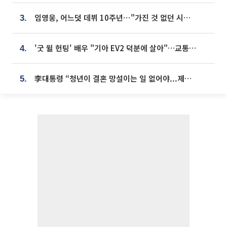
임영웅, 어느덧 데뷔 10주년⋯"가진 것 없던 시절, 내 앞엔 20명의 팬뿐"
3.
'굿 윌 헌팅' 배우 "기아 EV2 덕분에 살아"…교통사고 후 안전성 극찬
4.
李대통령 “청년이 결혼 망설이는 일 없어야...제도상 불이익 조사”
5.