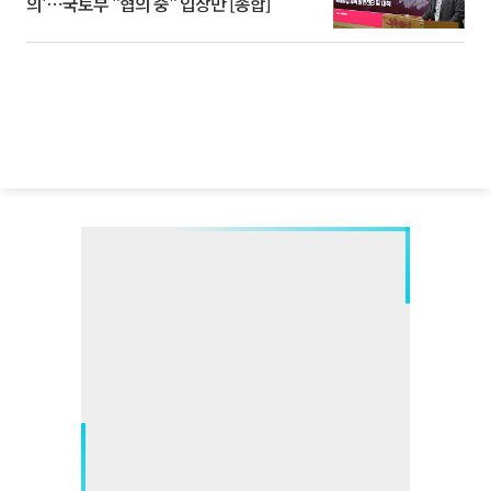
의'⋯국토부 "협의 중" 입장만 [종합]