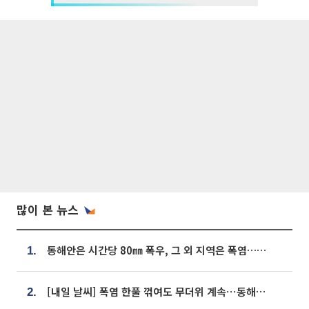
많이 본 뉴스
동해안은 시간당 80㎜ 폭우, 그 외 지역은 폭염…‘극과 극 날씨’
1.
[내일 날씨] 폭염 한풀 꺾여도 무더위 계속⋯동해안 이틀 연속 비
2.