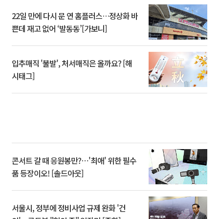
22일 만에 다시 문 연 홈플러스…정상화 바
쁜데 재고 없어 ‘발동동’[가보니]
입추매직 '불발', 처서매직은 올까요? [해
시태그]
콘서트 갈 때 응원봉만?⋯'최애' 위한 필수
품 등장이오! [솔드아웃]
서울시, 정부에 정비사업 규제 완화 '건