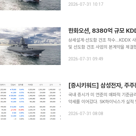
2026-07-31 10:17
다. 정부는 2036년까지 6척의 KDD
한화오션, 8380억 규모 KD
상세설계·선도함 건조 착수…KDDX 사업 본격화 한화오션이 한국형 차기 구축
및 선도함 건조 사업의 본계약을 체결했다. 한화오션은 방위사업청과 8380억원 규모
(KDDX) 상세설계 및 선도함 건조 사
2026-07-31 09:49
[증시키워드] 삼성전자, 주
국내 증시가 미 연준의 매파적 기준금
약세를 이어갔다. SK하이닉스가 실적
실현 매물에 급락한 반면, 지정학적 
2026-07-31 08:08
행보를 보였다. 31일 금융투자