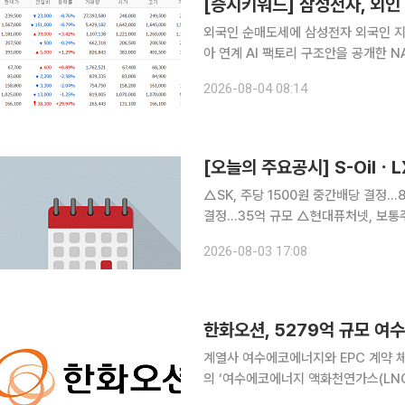
[증시키워드] 삼성전자, 외인
외국인 순매도세에 삼성전자 외국인 지
아 연계 AI 팩토리 구조안을 공개한 N
품은 종목으로 투자자들의 관심이 쏠렸다. 4일 네이버페이증권에서 검색 상위에 오른 종
2026-08-04 08:14
전자, SK하이닉스, 삼성전기, NAVER
[오늘의 주요공시] S-Oil
△SK, 주당 1500원 중간배당 결정...826억 규모 △고려신용정보, 보통주
결정...35억 규모 △현대퓨처넷, 보통주 118만 주 자기주식 취득 결정...35억 규모 △S-Oil, 2분기
영업익 9650억...흑자전환 △한섬, 2분기 영업익 46억...전년比 525%↑ △DL, 2분기 영업익
2026-08-03 17:08
2565억...전년比
한화오션, 5279억 규모 여
계열사 여수에코에너지와 EPC 계약 체결 한화오션은 계열사인 여수에코에너지와 5279
의 ‘여수에코에너지 액화천연가스(LNG
시했다. 3일 한화오션 공시에 따르면 이번 계약은 전남 여수시 산단중앙로에 조성될 예정인