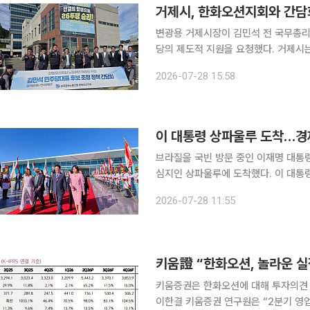
변광용 거제시장이 김민석 전 국무총리
당의 제도적 지원을 요청했다. 거제시는 변광용 시장이 28일 김민석 전 국무총리와 함께 전국금속
노동조합 한화오션지회를 방문해 정책
2026-07-28 15:58
고 밝혔다. 이날 간담회에는 김 
이 대통령 상파울루 도착…경
브라질을 국빈 방문 중인 이재명 대통령
심지인 상파울루에 도착했다. 이 대통령과 김혜경 여사가 탑승한 공군 1호기는 이날 오후 9시 39분
께 상파울루 과룰류스 공항에 착륙했다. 우리 측 채진원 주상파울루 총영사 내외, 김정수 민
2026-07-28 11:55
브라질 협의회장과 브라질 측 네우손 
키움證 “한화오션, 놀라운 실
키움증권은 한화오션에 대해 투자의견 ‘
이한결 키움증권 연구원은 “2분기 영