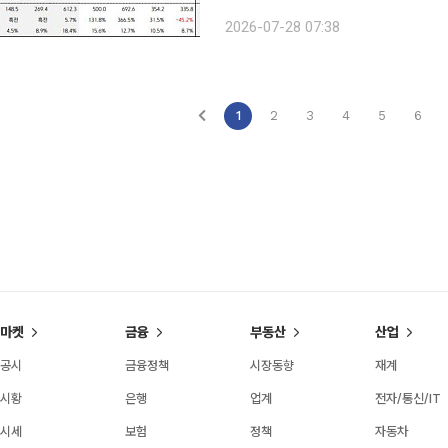
선 부문에서 고가 선박의 매출 비중이 확
2026-07-28 07:38
션의 27일 종가는 8만8800원이다. 
1
2
3
4
5
6
마켓
금융
부동산
산업
공시
금융정책
시장동향
재계
시황
은행
업계
전자/통신/IT
시세
보험
정책
자동차