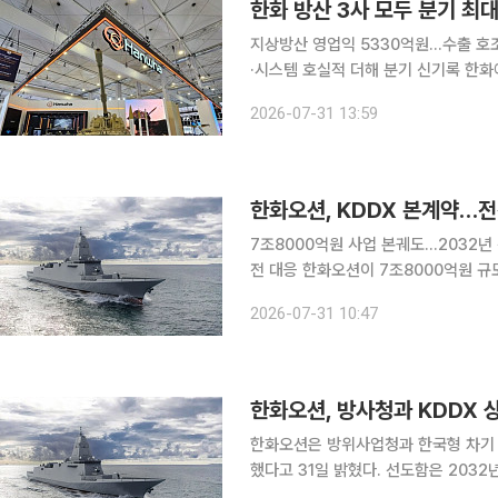
한화 방산 3사 모두 분기 최
지상방산 영업익 5330억원…수출 호
·시스템 호실적 더해 분기 신기록 한화에어로스페이스가 지상방산 수출 확대와 자회사 실적 개선에
힘입어 분기 기준 처음으로 영업이익 1조원을 넘겼다. 한화에어로스페이
2026-07-31 13:59
매출 9조2929억원, 영업이익 1조36
한화오션, KDDX 본계약…전
7조8000억원 사업 본궤도…2032
전 대응 한화오션이 7조8000억원 규모의 한국형 차기 구축함(KDDX) 상세설계와 선도함 건조에
착수한다. 통합전기 추진체계와 스마트
2026-07-31 10:47
한화오션, 방사청과 KDDX 
한화오션은 방위사업청과 한국형 차기 
했다고 31일 밝혔다. 선도함은 2032년 전력화가 목표다. KDDX는
내 기술로 확보하는 첫 번째 국산 이지