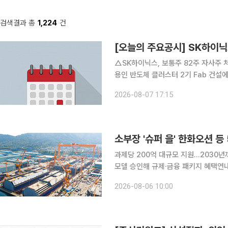
검색결과 총
1,224
건
△SK하이닉스, 보통주 82주 자사주 처분. 약 
용인 반도체 클러스터 2기 Fab 건설에 35조2246
건설에 19조1000억원 신규 시설 투자 △SK하이닉스, 보통주 1주당 375원 분기 현금배당 △DB
2026-08-07 17:15
2026년 2분기 잠정 매출 230
소부장 '슈퍼 을' 한화오션 등
과제당 200억 대규모 지원...2030
모델 승인해 규제·금융 패키지 혜택연내
비 정부가 글로벌 공급망을 주도할 소재·부품·장비(소부장) 핵심기업인 이른바 '슈퍼 을(乙)' 기업으
2026-08-06 10:00
로 한화오션 등 5곳을 신규 선정하고 