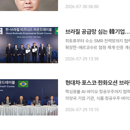
워 도입했지만 실제로는 기득권 노동세
2026-07-30 06:00
하고 양극화를 심화시킨다는 비판을 받
브라질 공급망 심는 韓기업
희토류부터 수소·SMR·전력망까지 협
확장한-메르코수르 협정 재개·인증 개선 등 제도 지원도 요
계기로 한국과 브라질 기업들이 핵심광
2026-07-29 13:59
섰다. 단순한 원료 구매나 제품 수출을
현대차·포스코·한화오션 브라질
핵심광물·AI·바이오·항공우주까지 협
의양국 기업·기관, 식품·항공우주·바이오헬스 MOU 6건 체
급망과 첨단산업, 소비재 분야를 중심으로 협력을 확대
2026-07-29 10:10
투자진흥기관 아펙스브라질과 함께 현지