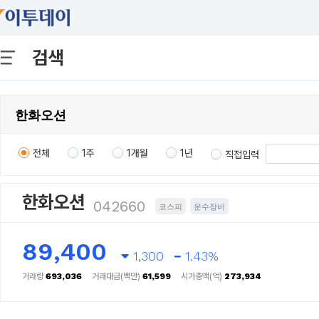
검색
전체
1주
1개월
1년
직접입력
한화오션
042660
코스피
운수장비
89,400
1,300
1.43%
거래량
693,036
거래대금(백만)
61,599
시가총액(억)
273,934