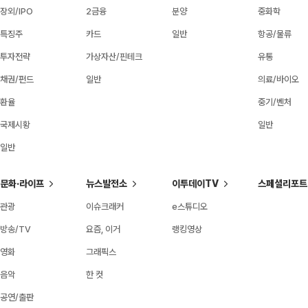
장외/IPO
2금융
분양
중화학
특징주
카드
일반
항공/물류
투자전략
가상자산/핀테크
유통
채권/펀드
일반
의료/바이오
환율
중기/벤처
국제시황
일반
일반
문화·라이프
뉴스발전소
이투데이TV
스페셜리포트
관광
이슈크래커
e스튜디오
방송/TV
요즘, 이거
랭킹영상
영화
그래픽스
음악
한 컷
공연/출판