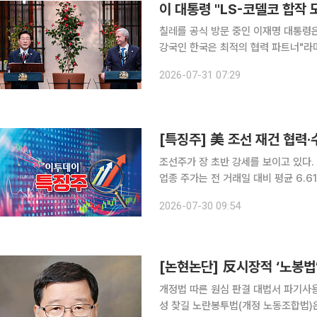
이 대통령 "LS-코델코 합작
칠레를 공식 방문 중인 이재명 대통령은
강국인 한국은 최적의 협력 파트너"라며
제협력을 확대하자고 제안했다. 이 대통령은 이날 산티아고에서 열린 한·칠레 비즈니스 라운드테이
2026-07-31 07:29
블에서 "한국과 칠레가 글로벌 경제 
[특징주] 美 조선 재건 협력
조선주가 장 초반 강세를 보이고 있다. 30일 한국거래소에 따르면 이날 오전 9시 40분 기준 조선
업종 주가는 전 거래일 대비 평균 6.6
승세를 타고 있으며, 보합 3개, 하락 3개다. 특히 HD현대 그룹주 상승세가 두드러진다
2026-07-30 09:54
전 거래일 대비 10.55% 오른 20만7
[논현논단] 反시장적 ‘노봉법
개정법 따른 원심 판결 대법서 파기사
성 찾길 노란봉투법(개정 노동조합법)은 하청노조 보호와 노동시장 이중구조개선을 명분으로 내세