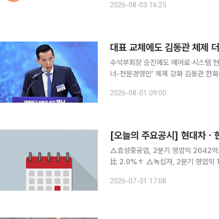
2026-08-03 16:25
490MW급 LNG 집단에너지 시설의 
대표 교체에도 김동관 체제 
수석부회장 승진에도 에어로·시스템 현
너-전문경영인’ 체제 강화 김동관 한화그룹 부회장이 수석부회장으로 승진했지만 한화에어로스페
이스와 한화시스템의 사업부문 대표는 
2026-08-01 09:00
심 사업 전략과 투자, 자본 배분을 총
[오늘의 주요공시] 현대차
△효성중공업, 2분기 영업익 2642억...전년比 60.89%↑ △
比 2.9%↑ △녹십자, 2분기 영업익 17억...전년比 93.8%↓ △HD현대, 2분기 영업익 4조
1246억...전년比 262.2%↑ △HD현대오일뱅크, 2분기 영업익 1조 8,241억원...흑자전환 △대
2026-07-31 17:08
덕전자, 2분기 영업익 702억..