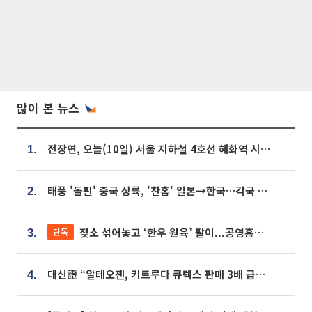
많이 본 뉴스
전장연, 오늘(10일) 서울 지하철 4호선 혜화역 시위…1호선 용산역 무정차
1.
태풍 '돌핀' 중국 상륙, '찬홈' 일본→한국…각국 기상청 예상 경로는?
2.
젖소 섞어놓고 ‘한우 원육’ 팔이...공영홈쇼핑 표기·검증 구멍
단독
3.
대신證 “알테오젠, 키트루다 큐렉스 판매 3배 급증…목표가 41만원 상향”
4.