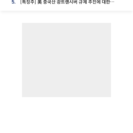
[특징주] 美 중국산 광트랜시버 규제 추진에 대한광통신 등 광통신株 강세
5.