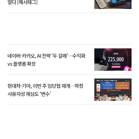
멀다 [해시태그]
네이버·카카오, AI 전략 ‘두 갈래’…수익화
vs 플랫폼 확장
현대차·기아, 이번 주 임단협 재개…하청
사용자성 재심도 ‘변수’