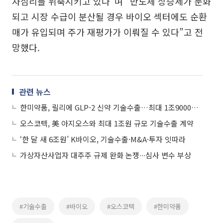
자심리를 위축시키고 있다”며 “반도체 상승세가 둔화
되고 시장 수급이 분산될 경우 바이오 섹터에도 순환
매가 유입되며 주가 재평가가 이뤄질 수 있다”고 전
망했다.
관련 뉴스
한미약품, 릴리에 GLP-2 신약 기술수출…최대 1조9000억원 규모
오스코텍, 美 아지오스와 최대 1조원 규모 기술수출 계약
‘한 달 새 6조원’ K바이오, 기술수출·M&A·투자 잇따라
가상자산사업자 대주주 규제 완화 논쟁∙∙∙심사 변수 부상
#기술수출
#바이오
#오스코텍
#한미약품