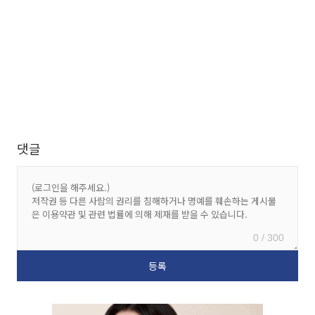
댓글
0 / 300