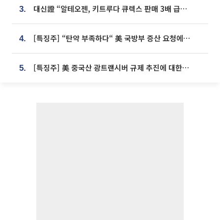
대신證 “알테오젠, 키트루다 큐렉스 판매 3배 급증…목표가 41만원 상향”
3.
[특징주] “탄약 부족하다“ 美 국방부 증산 요청에⋯국내 방산주 급등세
4.
[특징주] 美 중국산 광트랜시버 규제 추진에 대한광통신 등 광통신株 강세
5.