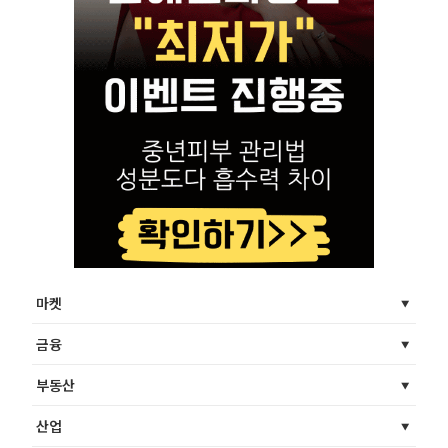
마켓
금융
부동산
산업