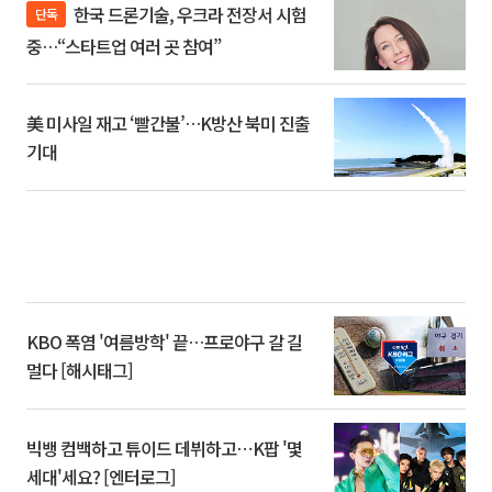
한국 드론기술, 우크라 전장서 시험
단독
중…“스타트업 여러 곳 참여”
美 미사일 재고 ‘빨간불’…K방산 북미 진출
기대
KBO 폭염 '여름방학' 끝…프로야구 갈 길
멀다 [해시태그]
빅뱅 컴백하고 튜이드 데뷔하고⋯K팝 '몇
세대'세요? [엔터로그]