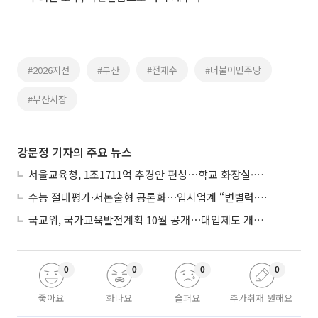
#2026지선
#부산
#전재수
#더불어민주당
#부산시장
강문정 기자의 주요 뉴스
서울교육청, 1조1711억 추경안 편성⋯학교 화장실·냉난방 손본다
수능 절대평가·서논술형 공론화⋯입시업계 “변별력·사교육 대책 먼저”
국교위, 국가교육발전계획 10월 공개⋯대입제도 개편 공론화 추진
0
0
0
0
좋아요
화나요
슬퍼요
추가취재 원해요