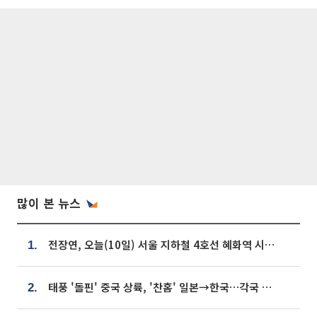
많이 본 뉴스
전장연, 오늘(10일) 서울 지하철 4호선 혜화역 시위…1호선 용산역 무정차
1.
태풍 '돌핀' 중국 상륙, '찬홈' 일본→한국…각국 기상청 예상 경로는?
2.