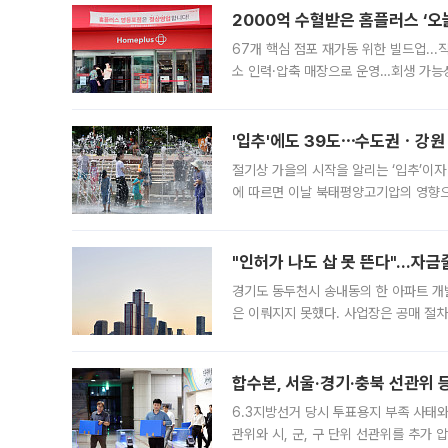
2000억 수혈받은 홈플러스 ‘오늘
67개 핵심 점포 재가동 위한 빌드업..
소 인력·압축 매장으로 운영…회생 가능성
영업을 시작한다. 핵심 점포 67개에는 
'입추'에도 39도⋯수도권ㆍ강원
절기상 가을의 시작을 알리는 ‘입추’이자
에 따르면 이날 북태평양고기압의 영향으
도, 낮 최고기온은 31~39도로, 전국
"인허가 나도 삽 못 뜬다"…자금
경기도 동두천시 송내동의 한 아파트 개
은 이뤄지지 못했다. 사업장은 공매 절차
3차 공매까지 진행됐으나 모두 유찰됐다.
후
합수본, 서울·경기·충북 선관위 등
6.3지방선거 당시 투표용지 부족 사태
관위와 시, 군, 구 단위 선관위를 추가