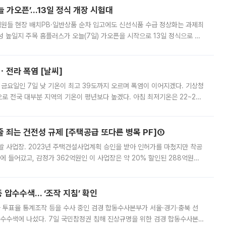
 가오픈’...13일 정식 개장 시험대
.직원들 현장 배치PB·일반상품 순차 입고에도 신선식품 수급 정상화는 과제최
 높일지 주목 홈플러스가 오늘(7일) 가오픈을 시작으로 13일 정식으로 재
직원들이 현장 배치되고, PB 상품과 함께 일반 상품 납품도 순차적으로 진행
ㆍ전라 폭염 [날씨]
 금요일인 7일 낮 기온이 최고 39도까지 오르며 폭염이 이어지겠다. 기상청
로 전국 대부분 지역의 기온이 평년보다 높겠다. 아침 최저기온은 22~27
 대부분 지역에 폭염특보가 발효된 가운데 최고체감온도는 35도 안팎까지 올라
줄 죄는 건전성 규제 [주택공급 또다른 병목 PF]①
발 사업장. 2023년 주택건설사업계획 승인을 받아 인허가를 마쳤지만 착공
에 들어갔고, 감정가 362억원인 이 사업장은 약 20% 할인된 288억원에
 현재는 4차 공매를 위한 조건 협의가 진행 중이다. 수도권의 주요 주거 배
 압수수색… ‘조작 지침’ 확인
와 투표율 통계조작 등을 수사 중인 검경 합동수사본부가 서울·경기·충북 선
 압수수색에 나섰다. 7일 국민참정권 침해 진상규명을 위한 검경 합동수사본