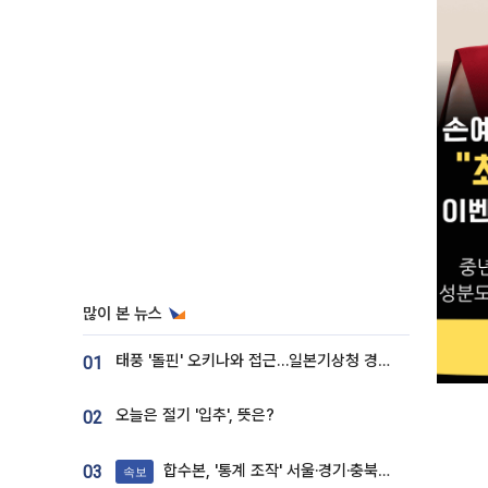
많이 본 뉴스
태풍 '돌핀' 오키나와 접근…일본기상청 경로 업데이트
01
오늘은 절기 '입추', 뜻은?
02
합수본, '통계 조작' 서울·경기·충북 선관위 등 추가 압수수색
03
속보