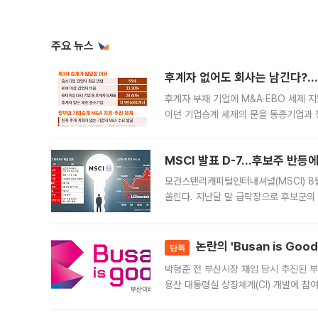
주요 뉴스
후계자 없어도 회사는 남긴다?…‘
후계자 부재 기업에 M&A·EBO 세제 
이던 기업승계 세제의 문을 동종기업과 
대신 M&A나 임직원 인수(EBO)를 통
늘
MSCI 발표 D-7…후보주 반등
모건스탠리캐피털인터내셔널(MSCI) 8
쏠린다. 지난달 말 급락장으로 후보군의
가능성과 지수 추종 자금 유입 기대가 
논란의 'Busan is Go
단독
박형준 전 부산시장 재임 당시 추진된 부산
용산 대통령실 상징체계(CI) 개발에 참
도시브랜드 사업이 공개 이후 시민 공감