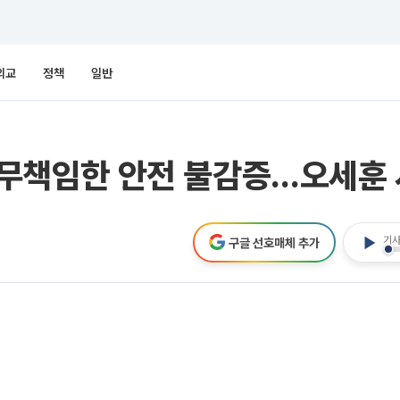
외교
정책
일반
, 무책임한 안전 불감증…오세훈
기사
구글 선호매체 추가