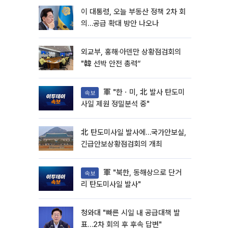
이 대통령, 오늘 부동산 정책 2차 회
의…공급 확대 방안 나오나
외교부, 홍해·아덴만 상황점검회의
"韓 선박 안전 총력“
軍 "한ㆍ미, 北 발사 탄도미
속보
사일 제원 정밀분석 중"
北 탄도미사일 발사에…국가안보실,
긴급안보상황점검회의 개최
軍 "북한, 동해상으로 단거
속보
리 탄도미사일 발사"
청와대 "빠른 시일 내 공급대책 발
표…2차 회의 후 후속 답변"