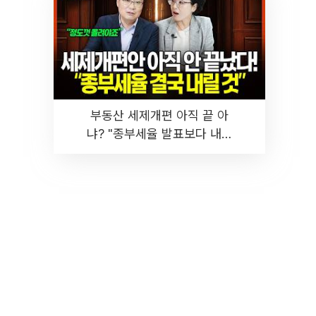
부동산 세제개편 아직 끝 아
냐? "종부세율 발표보다 내릴
것" 장기거주·양도세 전망 I 집
땅지성 I 김인만, 진미윤