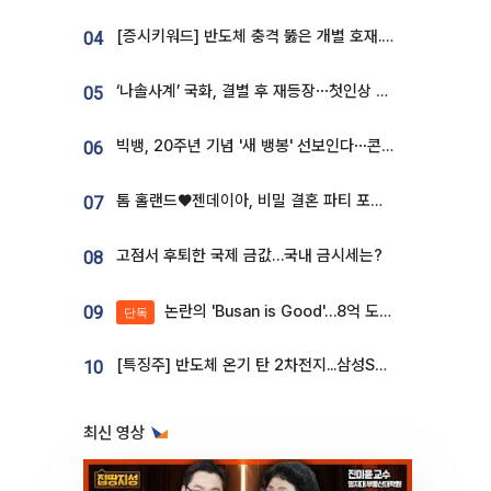
[증시키워드] 반도체 충격 뚫은 개별 호재...포스코퓨처엠·에코프로·한화솔루션 '눈길'
04
‘나솔사계’ 국화, 결별 후 재등장⋯첫인상 투표 휩쓸고 ‘인기녀’ 등극
05
빅뱅, 20주년 기념 '새 뱅봉' 선보인다⋯콘서트 앞두고 팝업 개최
06
톰 홀랜드♥젠데이아, 비밀 결혼 파티 포착⋯호텔 대관비만 9억
07
고점서 후퇴한 국제 금값…국내 금시세는?
08
논란의 'Busan is Good'…8억 도시브랜드, 용산 대통령실 CI 업체가 수행
09
단독
[특징주] 반도체 온기 탄 2차전지...삼성SDI, 장 초반 7% 넘게 껑충
10
최신 영상