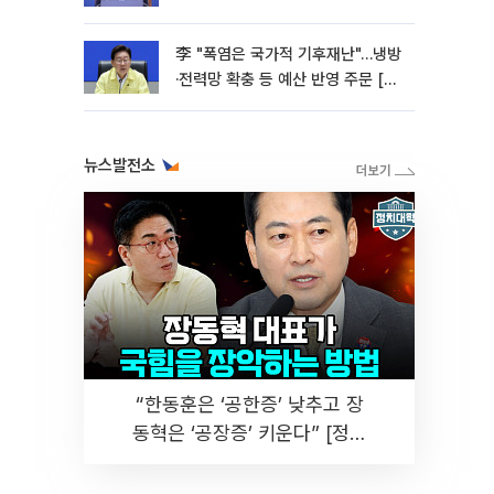
李 "폭염은 국가적 기후재난"…냉방
·전력망 확충 등 예산 반영 주문 [종
합]
뉴스발전소
“한동훈은 ‘공한증’ 낮추고 장
동혁은 ‘공장증’ 키운다” [정치
대학]