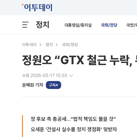
정치
대통령실/총리실
국회/정당
국방/
이투데이
정치
국회/정당
정원오 “GTX 철근 누락
수정 2026-05-17 15:55
윤혜원 기자
구독
정 후보 측 총공세…“법적 책임도 물을 것”
오세훈 ‘건설사 실수를 정치 쟁점화’ 맞받자