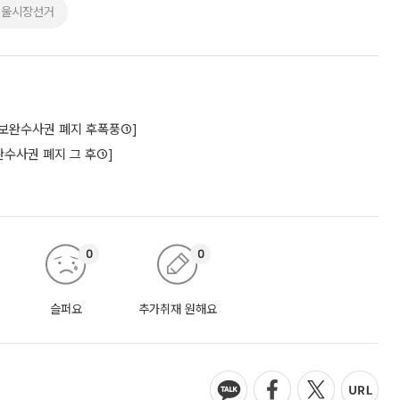
서울시장선거
구[보완수사권 폐지 후폭풍①]
수사권 폐지 그 후①]
0
0
슬퍼요
추가취재 원해요