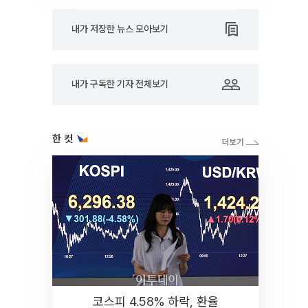
내가 저장한 뉴스 모아보기
내가 구독한 기자 전체보기
한 컷
코스피 4.58% 하락, 환율