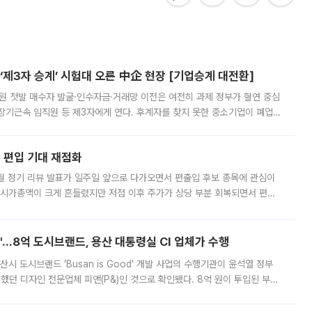
제3자 승계’ 시험대 오른 中企 현장 [기업승계 대전환]
지원 첫발 매수자 발굴·인수자금·거래망 이전은 여전히 과제 정부가 혈연 중심
장기근속 임직원 등 제3자에게 연다. 후계자를 찾지 못한 중소기업이 폐업
해 기술과 일자리를 남기도록 하겠다는 취지다. 다만 세금 감면만으로 거래를
에 편입 기대 재점화
월 정기 리뷰 발표가 일주일 앞으로 다가오면서 편출입 후보 종목에 관심이
 시가총액이 크게 흔들렸지만 저점 이후 주가가 상당 부분 회복되면서 편입
다시 부각되고 있다. 7일 금융투자업계에 따르면 MSCI는 한국시간으로 오는
od'…8억 도시브랜드, 용산 대통령실 CI 업체가 수행
시 도시브랜드 ‘Busan is Good’ 개발 사업의 수행기관이 윤석열 정부
여했던 디자인 전문업체 피앤(P&)인 것으로 확인됐다. 8억 원이 투입된 부산
 부족과 디자인 정체성 논란에 휩싸였던 만큼, 사업 선정 과정과 결과물에