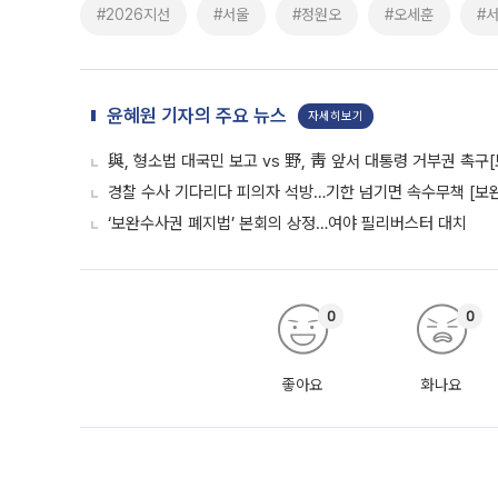
#2026지선
#서울
#정원오
#오세훈
#
윤혜원 기자의 주요 뉴스
자세히보기
與, 형소법 대국민 보고 vs 野, 靑 앞서 대통령 거부권 촉
경찰 수사 기다리다 피의자 석방…기한 넘기면 속수무책 [보완
‘보완수사권 폐지법’ 본회의 상정…여야 필리버스터 대치
0
0
좋아요
화나요