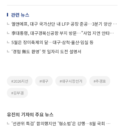
관련 뉴스
엘앤에프, 대구 국가산단 내 LFP 공장 준공…3분기 양산 돌입
李대통령, 대구경북신공항 부지 방문…"사업 지연 안타까워"
5월은 장미축제의 달…대구·삼척·울산·임실 등
‘경험 無도 환영’ 첫 일자리 도전 설명서
#2026지선
#대구
#대구시장선거
#추경호
#김부겸
유진의 기자의 주요 뉴스
'선관위 특검' 합의했지만 '형소법'은 강행…8월 국회 '입법 2차전' 예고