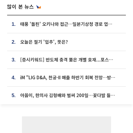
많이 본 뉴스
태풍 '돌핀' 오키나와 접근…일본기상청 경로 업데이트
1.
오늘은 절기 '입추', 뜻은?
2.
[증시키워드] 반도체 충격 뚫은 개별 호재...포스코퓨처엠·에코프로·한화솔루션 '눈길'
3.
iM "LIG D&A, 천궁-II 매출 하반기 회복 전망…방산 톱픽 유지"
4.
아옳이, 한의사 김형배와 벌써 200일⋯꽃다발 들고 "프러포즈 아냐"
5.