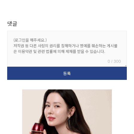
댓글
0 / 300