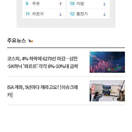
주요뉴스
코스피, 4% 하락에 6270선 마감…삼전
·SK하닉 '와르르' 각각 6%·10%대 급락
ISA 계좌, 5년마다 깨라고요? [이슈크래
커]