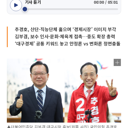
기사 듣기
00:00 / 05:01
추경호, 산단·직능단체 훑으며 ‘경제시장’ 이미지 부각
김부겸, 보수 인사·문화·체육계 접촉…중도 확장 총력
‘대구경제’ 공통 키워드 놓고 안정론 vs 변화론 정면충돌
▲더불어민주당 김부겸 대구시장 후보(왼쪽 사진) 국민의힘 추경호