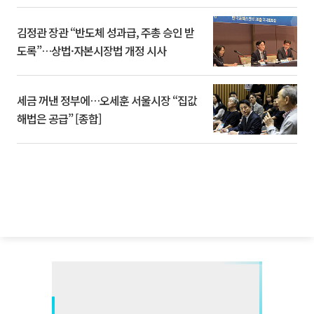
김정관 장관 “반도체 성과급, 주총 승인 받
도록”…상법·자본시장법 개정 시사
세금 꺼낸 정부에…오세훈 서울시장 “집값
해법은 공급” [종합]