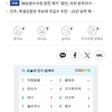
'檢보완수사권 완전 폐지' 법안, 국회 본회의서 민주당 주도 통과
속보
민주, 특별감찰관 후보에 최길수 추천…10년 공백 해소 속도
0
0
0
0
좋아요
화나요
슬퍼요
추가취재 원해요