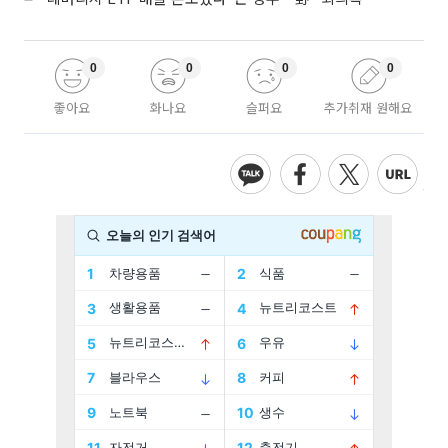
0
0
0
0
좋아요
화나요
슬퍼요
추가취재 원해요