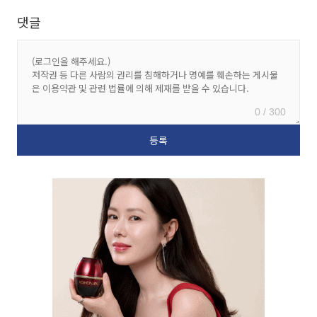
댓글
0 / 300