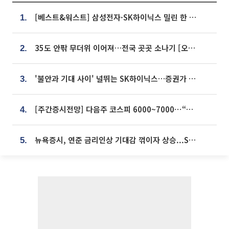
[베스트&워스트] 삼성전자·SK하이닉스 밀린 한 주…상상인증권은 85% 급등
1.
35도 안팎 무더위 이어져…전국 곳곳 소나기 [오늘 날씨]
2.
'불안과 기대 사이' 널뛰는 SK하이닉스…증권가 "HBM4·LTA 기반 펀터멘털 견고"
3.
[주간증시전망] 다음주 코스피 6000~7000⋯“外人 수급은 정책이 변수”
4.
뉴욕증시, 연준 금리인상 기대감 꺾이자 상승...S&P500 사상 최고치 [종합]
5.