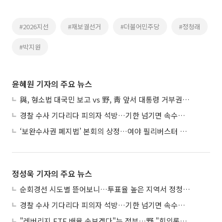
#2026지선
#재보궐선거
#더불어민주당
#정청래
#박지원
윤혜원 기자의 주요 뉴스
與, 형소법 대국민 보고 vs 野, 靑 앞서 대통령 거부권 촉구
경찰 수사 기다리다 피의자 석방…기한 넘기면 속수무책
‘보완수사권 폐지법’ 본회의 상정…여야 필리버스터 대치
정성욱 기자의 주요 뉴스
순회경선 시도별 뜯어보니…투표율 높은 지역서 정청래 강세
경찰 수사 기다리다 피의자 석방…기한 넘기면 속수무책
"레버리지 ETF 배율 손보겠다"는 정부…野 "회의록부터 내놔야"