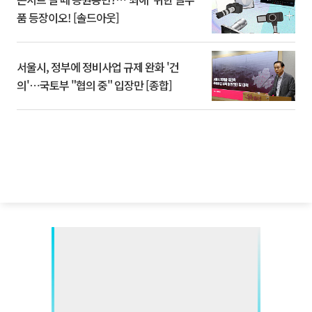
품 등장이오! [솔드아웃]
서울시, 정부에 정비사업 규제 완화 '건
의'⋯국토부 "협의 중" 입장만 [종합]