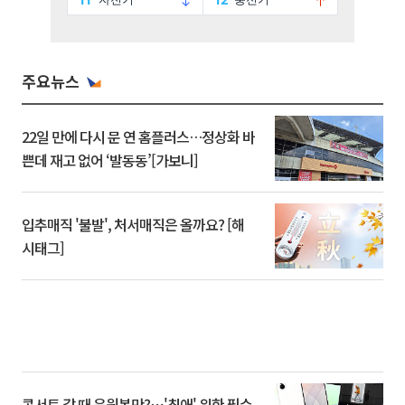
주요뉴스
22일 만에 다시 문 연 홈플러스…정상화 바
쁜데 재고 없어 ‘발동동’[가보니]
입추매직 '불발', 처서매직은 올까요? [해
시태그]
콘서트 갈 때 응원봉만?⋯'최애' 위한 필수