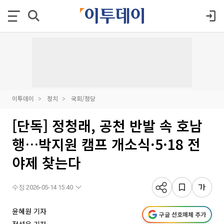
이투데이
정치
국회/정당
[단독] 정청래, 공천 반발 속 호남
행…박지원 캠프 개소식·5·18 전
야제 찾는다
수정 2026-05-14 15:40
윤혜원 기자
구글 선호매체 추가